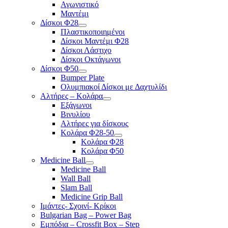
Αγωνιστικό
Μαντέμι
Δίσκοι Φ28
Πλαστικοποιημένοι
Δίσκοι Μαντέμι Φ28
Δίσκοι Λάστιχο
Δίσκοι Οκτάγωνοι
Δίσκοι Φ50
Bumper Plate
Ολυμπιακοί Δίσκοι με Δαχτυλίδι
Αλτήρες – Κολάρα
Εξάγωνοι
Βινυλίου
Αλτήρες για δίσκους
Κολάρα Φ28-50
Κολάρα Φ28
Κολάρα Φ50
Medicine Ball
Medicine Ball
Wall Ball
Slam Ball
Medicine Grip Ball
Ιμάντες- Σχοινί- Κρίκοι
Bulgarian Bag – Power Bag
Εμπόδια – Crossfit Box – Step