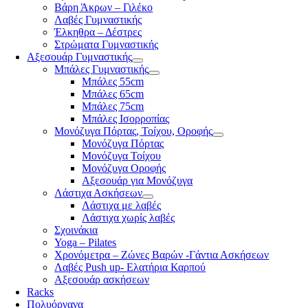
Βάρη Άκρων – Γιλέκο
Λαβές Γυμναστικής
Έλκηθρα – Δέστρες
Στρώματα Γυμναστικής
Αξεσουάρ Γυμναστικής
Μπάλες Γυμναστικής
Μπάλες 55cm
Μπάλες 65cm
Μπάλες 75cm
Μπάλες Ισορροπίας
Μονόζυγα Πόρτας, Τοίχου, Οροφής
Μονόζυγα Πόρτας
Μονόζυγα Τοίχου
Μονόζυγα Οροφής
Αξεσουάρ για Μονόζυγα
Λάστιχα Ασκήσεων
Λάστιχα με λαβές
Λάστιχα χωρίς λαβές
Σχοινάκια
Yoga – Pilates
Χρονόμετρα – Ζώνες Βαρών -Γάντια Ασκήσεων
Λαβές Push up- Ελατήρια Καρπού
Αξεσουάρ ασκήσεων
Racks
Πολυόργανα