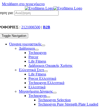
Μετάβαση στο περιεχόμενο
ηση για:
ΡΟΦΟΡΙΕΣ
:
2121006500
|
B2B
Toggle Navigation
Όργανα γυμναστικής
Διάδρομοι
Technogym
Precor
Life Fitness
Διάδρομοι Οικιακής Χρήσης
Ελλειπτικά Στεπ
Life Fitness
Precor Ελλειπτικά
Technogym Ελλειπτικά
Ελλειπτικά
Μηχανήματα Δύναμης
Technogym
Technogym Selection
Technogym Pure Strength Plate Loaded