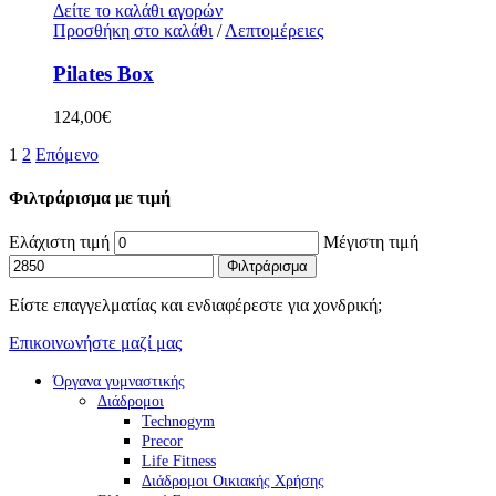
Δείτε το καλάθι αγορών
Προσθήκη στο καλάθι
/
Λεπτομέρειες
Pilates Box
124,00
€
1
2
Επόμενο
Φιλτράρισμα με τιμή
Ελάχιστη τιμή
Μέγιστη τιμή
Φιλτράρισμα
Είστε επαγγελματίας και ενδιαφέρεστε για χονδρική;
Επικοινωνήστε μαζί μας
Όργανα γυμναστικής
Διάδρομοι
Technogym
Precor
Life Fitness
Διάδρομοι Οικιακής Χρήσης