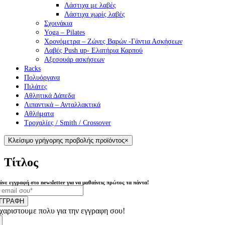
Λάστιχα με λαβές
Λάστιχα χωρίς λαβές
Σχοινάκια
Yoga – Pilates
Χρονόμετρα – Ζώνες Βαρών -Γάντια Ασκήσεων
Λαβές Push up- Ελατήρια Καρπού
Αξεσουάρ ασκήσεων
Racks
Πολυόργανα
Πιλάτες
Αθλητικά Δάπεδα
Λιπαντικά – Ανταλλακτικά
Αθλήματα
Τροχαλίες / Smith / Crossover
Κλείσιμο γρήγορης προβολής προϊόντος
×
Τίτλος
άνε εγγραφή στο newsletter για να μαθαίνεις πρώτος τα πάντα!
ΓΓΡΑΦΗ
χαριστουμε πολυ για την εγγραφη σου!