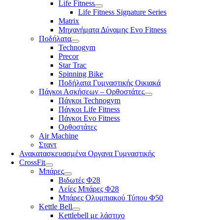
Life Fitness
Life Fitness Signature Series
Matrix
Μηχανήματα Δύναμης Evo Fitness
Ποδήλατα
Technogym
Precor
Star Trac
Spinning Bike
Ποδήλατα Γυμναστικής Οικιακά
Πάγκοι Ασκήσεων – Ορθοστάτες
Πάγκοι Technogym
Πάγκοι Life Fitness
Πάγκοι Evo Fitness
Ορθοστάτες
Air Machine
Σταντ
Ανακατασκευασμένα Οργανα Γυμναστικής
CrossFit
Μπάρες
Βιδωτές Φ28
Λείες Μπάρες Φ28
Μπάρες Ολυμπιακού Τύπου Φ50
Kettle Bell
Kettlebell με λάστιχο