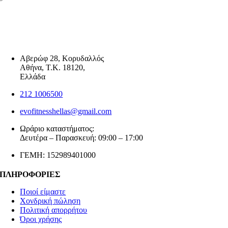
Αβερώφ 28, Κορυδαλλός
Αθήνα, Τ.Κ. 18120,
Ελλάδα
212 1006500
evofitnesshellas@gmail.com
Ωράριο καταστήματος:
Δευτέρα – Παρασκευή: 09:00 – 17:00
ΓΕΜΗ: 152989401000
ΠΛΗΡΟΦΟΡΙΕΣ
Ποιοί είμαστε
Χονδρική πώληση
Πολιτική απορρήτου
Όροι χρήσης