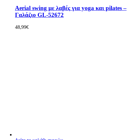
Aerial swing με λαβές για yoga και pilates –
Γαλάζιο GL-52672
48,99
€