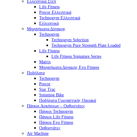
Ελλειπτικά Στεπ
Life Fitness
Precor Ελλειπτικά
Technogym Ελλειπτικά
Ελλειπτικά
Μηχανήματα Δύναμης
Technogym
Technogym Selection
Technogym Pure Strength Plate Loaded
Life Fitness
Life Fitness Signature Series
Matrix
Μηχανήματα Δύναμης Evo Fitness
Ποδήλατα
Technogym
Precor
Star Trac
Spinning Bike
Ποδήλατα Γυμναστικής Οικιακά
Πάγκοι Ασκήσεων – Ορθοστάτες
Πάγκοι Technogym
Πάγκοι Life Fitness
Πάγκοι Evo Fitness
Ορθοστάτες
Air Machine