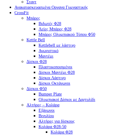
Σταντ
Ανακατασκευασμένα Οργανα Γυμναστικής
CrossFit
Μπάρες
Βιδωτές Φ28
Λείες Μπάρες Φ28
Μπάρες Ολυμπιακού Τύπου Φ50
Kettle Bell
Kettlebell με λάστιχο
Αγωνιστικό
Μαντέμι
Δίσκοι Φ28
Πλαστικοποιημένοι
Δίσκοι Μαντέμι Φ28
Δίσκοι Λάστιχο
Δίσκοι Οκτάγωνοι
Δίσκοι Φ50
Bumper Plate
Ολυμπιακοί Δίσκοι με Δαχτυλίδι
Αλτήρες – Κολάρα
Εξάγωνοι
Βινυλίου
Αλτήρες για δίσκους
Κολάρα Φ28-50
Κολάρα Φ28