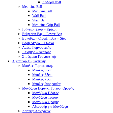
Κολάρα Φ50
Medicine Ball
Medicine Ball
Wall Ball
Slam Ball
Medicine Grip Ball
Ιμάντες- Σχοινί- Κρίκοι
Bulgarian Bag – Power Bag
Εμπόδια – Crossfit Box – Step
Βάρη Άκρων – Γιλέκο
Λαβές Γυμναστικής
Έλκηθρα – Δέστρες
Στρώματα Γυμναστικής
Αξεσουάρ Γυμναστικής
Μπάλες Γυμναστικής
Μπάλες 55cm
Μπάλες 65cm
Μπάλες 75cm
Μπάλες Ισορροπίας
Μονόζυγα Πόρτας, Τοίχου, Οροφής
Μονόζυγα Πόρτας
Μονόζυγα Τοίχου
Μονόζυγα Οροφής
Αξεσουάρ για Μονόζυγα
Λάστιχα Ασκήσεων