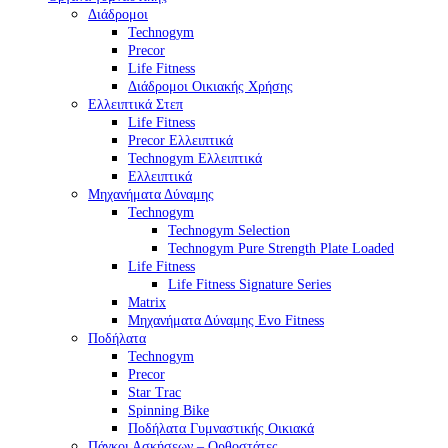
Διάδρομοι
Technogym
Precor
Life Fitness
Διάδρομοι Οικιακής Χρήσης
Ελλειπτικά Στεπ
Life Fitness
Precor Ελλειπτικά
Technogym Ελλειπτικά
Ελλειπτικά
Μηχανήματα Δύναμης
Technogym
Technogym Selection
Technogym Pure Strength Plate Loaded
Life Fitness
Life Fitness Signature Series
Matrix
Μηχανήματα Δύναμης Evo Fitness
Ποδήλατα
Technogym
Precor
Star Trac
Spinning Bike
Ποδήλατα Γυμναστικής Οικιακά
Πάγκοι Ασκήσεων – Ορθοστάτες