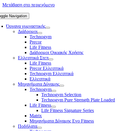
Μετάβαση στο περιεχόμενο
oggle Navigation
Όργανα γυμναστικής
Διάδρομοι
Technogym
Precor
Life Fitness
Διάδρομοι Οικιακής Χρήσης
Ελλειπτικά Στεπ
Life Fitness
Precor Ελλειπτικά
Technogym Ελλειπτικά
Ελλειπτικά
Μηχανήματα Δύναμης
Technogym
Technogym Selection
Technogym Pure Strength Plate Loaded
Life Fitness
Life Fitness Signature Series
Matrix
Μηχανήματα Δύναμης Evo Fitness
Ποδήλατα