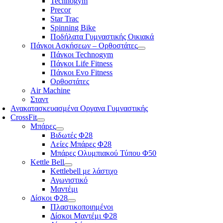
Technogym
Precor
Star Trac
Spinning Bike
Ποδήλατα Γυμναστικής Οικιακά
Πάγκοι Ασκήσεων – Ορθοστάτες
Πάγκοι Technogym
Πάγκοι Life Fitness
Πάγκοι Evo Fitness
Ορθοστάτες
Air Machine
Σταντ
Ανακατασκευασμένα Οργανα Γυμναστικής
CrossFit
Μπάρες
Βιδωτές Φ28
Λείες Μπάρες Φ28
Μπάρες Ολυμπιακού Τύπου Φ50
Kettle Bell
Kettlebell με λάστιχο
Αγωνιστικό
Μαντέμι
Δίσκοι Φ28
Πλαστικοποιημένοι
Δίσκοι Μαντέμι Φ28