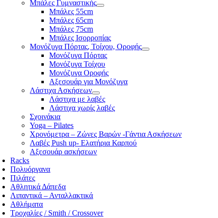
Μπάλες Γυμναστικής
Μπάλες 55cm
Μπάλες 65cm
Μπάλες 75cm
Μπάλες Ισορροπίας
Μονόζυγα Πόρτας, Τοίχου, Οροφής
Μονόζυγα Πόρτας
Μονόζυγα Τοίχου
Μονόζυγα Οροφής
Αξεσουάρ για Μονόζυγα
Λάστιχα Ασκήσεων
Λάστιχα με λαβές
Λάστιχα χωρίς λαβές
Σχοινάκια
Yoga – Pilates
Χρονόμετρα – Ζώνες Βαρών -Γάντια Ασκήσεων
Λαβές Push up- Ελατήρια Καρπού
Αξεσουάρ ασκήσεων
Racks
Πολυόργανα
Πιλάτες
Αθλητικά Δάπεδα
Λιπαντικά – Ανταλλακτικά
Αθλήματα
Τροχαλίες / Smith / Crossover