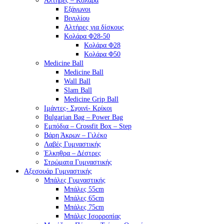
Αλτήρες – Κολάρα
Εξάγωνοι
Βινυλίου
Αλτήρες για δίσκους
Κολάρα Φ28-50
Κολάρα Φ28
Κολάρα Φ50
Medicine Ball
Medicine Ball
Wall Ball
Slam Ball
Medicine Grip Ball
Ιμάντες- Σχοινί- Κρίκοι
Bulgarian Bag – Power Bag
Εμπόδια – Crossfit Box – Step
Βάρη Άκρων – Γιλέκο
Λαβές Γυμναστικής
Έλκηθρα – Δέστρες
Στρώματα Γυμναστικής
Αξεσουάρ Γυμναστικής
Μπάλες Γυμναστικής
Μπάλες 55cm
Μπάλες 65cm
Μπάλες 75cm
Μπάλες Ισορροπίας