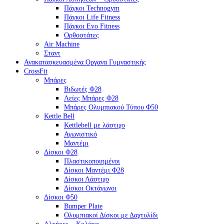
Πάγκοι Technogym
Πάγκοι Life Fitness
Πάγκοι Evo Fitness
Ορθοστάτες
Air Machine
Σταντ
Ανακατασκευασμένα Οργανα Γυμναστικής
CrossFit
Μπάρες
Βιδωτές Φ28
Λείες Μπάρες Φ28
Μπάρες Ολυμπιακού Τύπου Φ50
Kettle Bell
Kettlebell με λάστιχο
Αγωνιστικό
Μαντέμι
Δίσκοι Φ28
Πλαστικοποιημένοι
Δίσκοι Μαντέμι Φ28
Δίσκοι Λάστιχο
Δίσκοι Οκτάγωνοι
Δίσκοι Φ50
Bumper Plate
Ολυμπιακοί Δίσκοι με Δαχτυλίδι