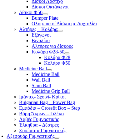
Δίσκοι Λάστιχο
Δίσκοι Οκτάγωνοι
Δίσκοι Φ50
Bumper Plate
Ολυμπιακοί Δίσκοι με Δαχτυλίδι
Αλτήρες – Κολάρα
Εξάγωνοι
Βινυλίου
Αλτήρες για δίσκους
Κολάρα Φ28-50
Κολάρα Φ28
Κολάρα Φ50
Medicine Ball
Medicine Ball
Wall Ball
Slam Ball
Medicine Grip Ball
Ιμάντες- Σχοινί- Κρίκοι
Bulgarian Bag – Power Bag
Εμπόδια – Crossfit Box – Step
Βάρη Άκρων – Γιλέκο
Λαβές Γυμναστικής
Έλκηθρα – Δέστρες
Στρώματα Γυμναστικής
Αξεσουάρ Γυμναστικής