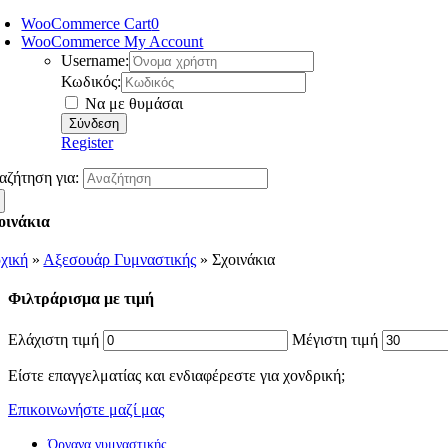
WooCommerce Cart
0
WooCommerce My Account
Username:
Κωδικός:
Να με θυμάσαι
Register
αζήτηση για:
οινάκια
χική
»
Αξεσουάρ Γυμναστικής
»
Σχοινάκια
Φιλτράρισμα με τιμή
Ελάχιστη τιμή
Μέγιστη τιμή
Είστε επαγγελματίας και ενδιαφέρεστε για χονδρική;
Επικοινωνήστε μαζί μας
Όργανα γυμναστικής