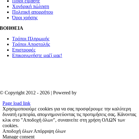
Ποιοί είμαστε
Χονδρική πώληση
Πολιτική απορρήτου
Όροι χρήσης
ΒΟΗΘΕΙΑ
Τρόποι Πληρωμής
Τρόποι Αποστολής
Επιστροφές
Επικοινωνήστε μαζί μας!
© Copyright 2012 - 2026 | Powered by
Aboutnet
Page load link
Χρησιμοποιούμε cookies για να σας προσφέρουμε την καλύτερη
δυνατή εμπειρία, απομνημονεύοντας τις προτιμήσεις σας. Κάνοντας
κλικ στο "Αποδοχή όλων", συναινείτε στη χρήση ΟΛΩΝ των
cookies.
Αποδοχή όλων
Απόρριψη όλων
Manage consent