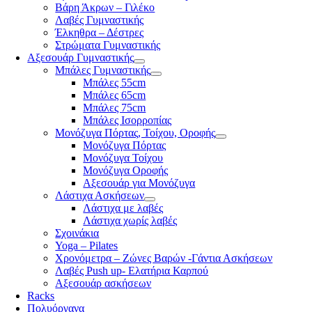
Βάρη Άκρων – Γιλέκο
Λαβές Γυμναστικής
Έλκηθρα – Δέστρες
Στρώματα Γυμναστικής
Αξεσουάρ Γυμναστικής
Μπάλες Γυμναστικής
Μπάλες 55cm
Μπάλες 65cm
Μπάλες 75cm
Μπάλες Ισορροπίας
Μονόζυγα Πόρτας, Τοίχου, Οροφής
Μονόζυγα Πόρτας
Μονόζυγα Τοίχου
Μονόζυγα Οροφής
Αξεσουάρ για Μονόζυγα
Λάστιχα Ασκήσεων
Λάστιχα με λαβές
Λάστιχα χωρίς λαβές
Σχοινάκια
Yoga – Pilates
Χρονόμετρα – Ζώνες Βαρών -Γάντια Ασκήσεων
Λαβές Push up- Ελατήρια Καρπού
Αξεσουάρ ασκήσεων
Racks
Πολυόργανα