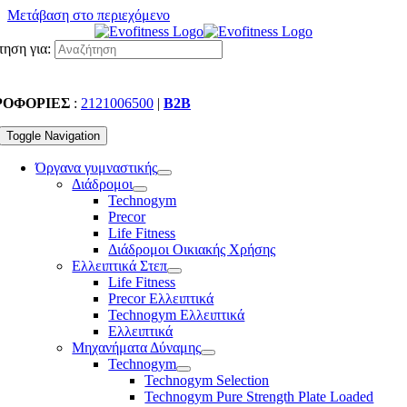
Μετάβαση στο περιεχόμενο
ηση για:
ΡΟΦΟΡΙΕΣ
:
2121006500
|
B2B
Toggle Navigation
Όργανα γυμναστικής
Διάδρομοι
Technogym
Precor
Life Fitness
Διάδρομοι Οικιακής Χρήσης
Ελλειπτικά Στεπ
Life Fitness
Precor Ελλειπτικά
Technogym Ελλειπτικά
Ελλειπτικά
Μηχανήματα Δύναμης
Technogym
Technogym Selection
Technogym Pure Strength Plate Loaded