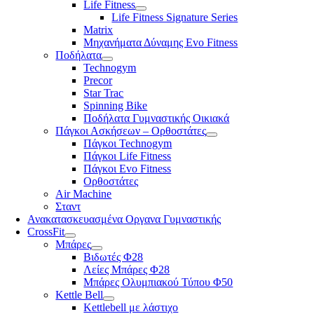
Life Fitness
Life Fitness Signature Series
Matrix
Μηχανήματα Δύναμης Evo Fitness
Ποδήλατα
Technogym
Precor
Star Trac
Spinning Bike
Ποδήλατα Γυμναστικής Οικιακά
Πάγκοι Ασκήσεων – Ορθοστάτες
Πάγκοι Technogym
Πάγκοι Life Fitness
Πάγκοι Evo Fitness
Ορθοστάτες
Air Machine
Σταντ
Ανακατασκευασμένα Οργανα Γυμναστικής
CrossFit
Μπάρες
Βιδωτές Φ28
Λείες Μπάρες Φ28
Μπάρες Ολυμπιακού Τύπου Φ50
Kettle Bell
Kettlebell με λάστιχο