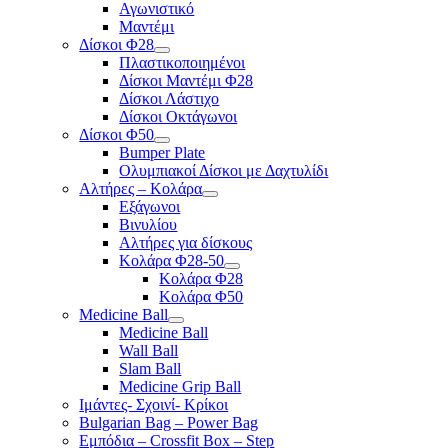
Αγωνιστικό
Μαντέμι
Δίσκοι Φ28
Πλαστικοποιημένοι
Δίσκοι Μαντέμι Φ28
Δίσκοι Λάστιχο
Δίσκοι Οκτάγωνοι
Δίσκοι Φ50
Bumper Plate
Ολυμπιακοί Δίσκοι με Δαχτυλίδι
Αλτήρες – Κολάρα
Εξάγωνοι
Βινυλίου
Αλτήρες για δίσκους
Κολάρα Φ28-50
Κολάρα Φ28
Κολάρα Φ50
Medicine Ball
Medicine Ball
Wall Ball
Slam Ball
Medicine Grip Ball
Ιμάντες- Σχοινί- Κρίκοι
Bulgarian Bag – Power Bag
Εμπόδια – Crossfit Box – Step