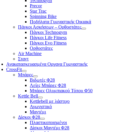
Technogym
Precor
Star Trac
Spinning Bike
Ποδήλατα Γυμναστικής Οικιακά
Πάγκοι Ασκήσεων – Ορθοστάτες
Πάγκοι Technogym
Πάγκοι Life Fitness
Πάγκοι Evo Fitness
Ορθοστάτες
Air Machine
Σταντ
Ανακατασκευασμένα Οργανα Γυμναστικής
CrossFit
Μπάρες
Βιδωτές Φ28
Λείες Μπάρες Φ28
Μπάρες Ολυμπιακού Τύπου Φ50
Kettle Bell
Kettlebell με λάστιχο
Αγωνιστικό
Μαντέμι
Δίσκοι Φ28
Πλαστικοποιημένοι
Δίσκοι Μαντέμι Φ28