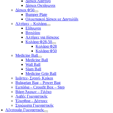
Δίσκοι Λάστιχο
Δίσκοι Οκτάγωνοι
Δίσκοι Φ50
Bumper Plate
Ολυμπιακοί Δίσκοι με Δαχτυλίδι
Αλτήρες – Κολάρα
Εξάγωνοι
Βινυλίου
Αλτήρες για δίσκους
Κολάρα Φ28-50
Κολάρα Φ28
Κολάρα Φ50
Medicine Ball
Medicine Ball
Wall Ball
Slam Ball
Medicine Grip Ball
Ιμάντες- Σχοινί- Κρίκοι
Bulgarian Bag – Power Bag
Εμπόδια – Crossfit Box – Step
Βάρη Άκρων – Γιλέκο
Λαβές Γυμναστικής
Έλκηθρα – Δέστρες
Στρώματα Γυμναστικής
Αξεσουάρ Γυμναστικής