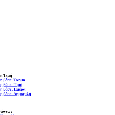
ει
Τιμή
ση βάσει
Όνομα
ση βάσει
Τιμή
ση βάσει
Ημέρα
ση βάσει
Δημοφιλή
οϊόντων