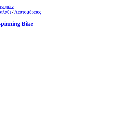
 αγορών
αλάθι
/
Λεπτομέρειες
pinning Bike