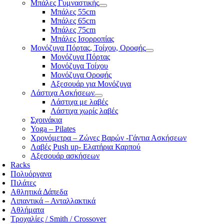
Μπάλες Γυμναστικής
Μπάλες 55cm
Μπάλες 65cm
Μπάλες 75cm
Μπάλες Ισορροπίας
Μονόζυγα Πόρτας, Τοίχου, Οροφής
Μονόζυγα Πόρτας
Μονόζυγα Τοίχου
Μονόζυγα Οροφής
Αξεσουάρ για Μονόζυγα
Λάστιχα Ασκήσεων
Λάστιχα με λαβές
Λάστιχα χωρίς λαβές
Σχοινάκια
Yoga – Pilates
Χρονόμετρα – Ζώνες Βαρών -Γάντια Ασκήσεων
Λαβές Push up- Ελατήρια Καρπού
Αξεσουάρ ασκήσεων
Racks
Πολυόργανα
Πιλάτες
Αθλητικά Δάπεδα
Λιπαντικά – Ανταλλακτικά
Αθλήματα
Τροχαλίες / Smith / Crossover