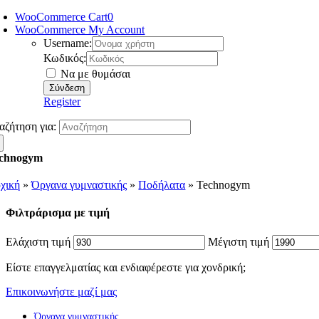
WooCommerce Cart
0
WooCommerce My Account
Username:
Κωδικός:
Να με θυμάσαι
Register
αζήτηση για:
chnogym
χική
»
Όργανα γυμναστικής
»
Ποδήλατα
»
Technogym
Φιλτράρισμα με τιμή
Ελάχιστη τιμή
Μέγιστη τιμή
Είστε επαγγελματίας και ενδιαφέρεστε για χονδρική;
Επικοινωνήστε μαζί μας
Όργανα γυμναστικής