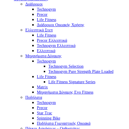
Διάδρομοι
Technogym
Precor
Life Fitness
Διάδρομοι Οικιακής Χρήσης
Ελλειπτικά Στεπ
Life Fitness
Precor Ελλειπτικά
Technogym Ελλειπτικά
Ελλειπτικά
Μηχανήματα Δύναμης
Technogym
Technogym Selection
Technogym Pure Strength Plate Loaded
Life Fitness
Life Fitness Signature Series
Matrix
Μηχανήματα Δύναμης Evo Fitness
Ποδήλατα
Technogym
Precor
Star Trac
Spinning Bike
Ποδήλατα Γυμναστικής Οικιακά
Πάγκοι Ασκήσεων – Ορθοστάτες