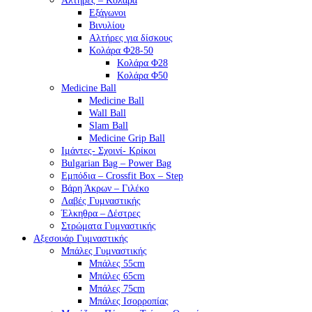
Αλτήρες – Κολάρα
Εξάγωνοι
Βινυλίου
Αλτήρες για δίσκους
Κολάρα Φ28-50
Κολάρα Φ28
Κολάρα Φ50
Medicine Ball
Medicine Ball
Wall Ball
Slam Ball
Medicine Grip Ball
Ιμάντες- Σχοινί- Κρίκοι
Bulgarian Bag – Power Bag
Εμπόδια – Crossfit Box – Step
Βάρη Άκρων – Γιλέκο
Λαβές Γυμναστικής
Έλκηθρα – Δέστρες
Στρώματα Γυμναστικής
Αξεσουάρ Γυμναστικής
Μπάλες Γυμναστικής
Μπάλες 55cm
Μπάλες 65cm
Μπάλες 75cm
Μπάλες Ισορροπίας