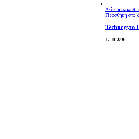
Δείτε το καλάθι
Προσθήκη στο κ
Technogym U
1.488,00
€