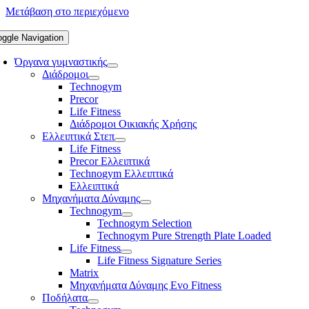
Μετάβαση στο περιεχόμενο
oggle Navigation
Όργανα γυμναστικής
Διάδρομοι
Technogym
Precor
Life Fitness
Διάδρομοι Οικιακής Χρήσης
Ελλειπτικά Στεπ
Life Fitness
Precor Ελλειπτικά
Technogym Ελλειπτικά
Ελλειπτικά
Μηχανήματα Δύναμης
Technogym
Technogym Selection
Technogym Pure Strength Plate Loaded
Life Fitness
Life Fitness Signature Series
Matrix
Μηχανήματα Δύναμης Evo Fitness
Ποδήλατα