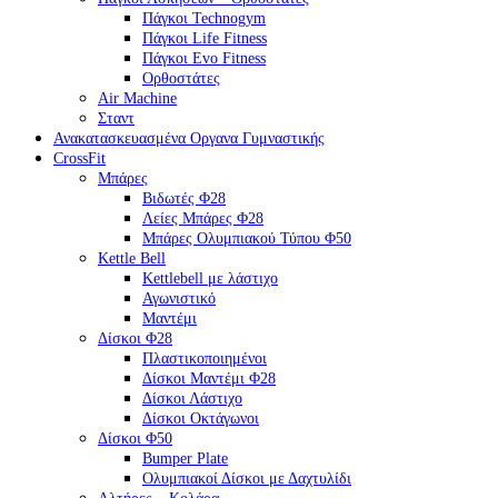
Πάγκοι Technogym
Πάγκοι Life Fitness
Πάγκοι Evo Fitness
Ορθοστάτες
Air Machine
Σταντ
Ανακατασκευασμένα Οργανα Γυμναστικής
CrossFit
Μπάρες
Βιδωτές Φ28
Λείες Μπάρες Φ28
Μπάρες Ολυμπιακού Τύπου Φ50
Kettle Bell
Kettlebell με λάστιχο
Αγωνιστικό
Μαντέμι
Δίσκοι Φ28
Πλαστικοποιημένοι
Δίσκοι Μαντέμι Φ28
Δίσκοι Λάστιχο
Δίσκοι Οκτάγωνοι
Δίσκοι Φ50
Bumper Plate
Ολυμπιακοί Δίσκοι με Δαχτυλίδι