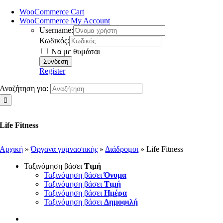
WooCommerce Cart
WooCommerce My Account
Username:
Κωδικός:
Να με θυμάσαι
Register
Αναζήτηση για:
Life Fitness
Αρχική
»
Όργανα γυμναστικής
»
Διάδρομοι
»
Life Fitness
Ταξινόμηση βάσει
Τιμή
Ταξινόμηση βάσει
Όνομα
Ταξινόμηση βάσει
Τιμή
Ταξινόμηση βάσει
Ημέρα
Ταξινόμηση βάσει
Δημοφιλή