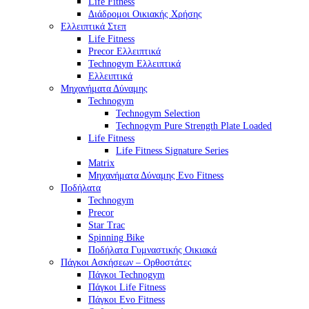
Life Fitness
Διάδρομοι Οικιακής Χρήσης
Ελλειπτικά Στεπ
Life Fitness
Precor Ελλειπτικά
Technogym Ελλειπτικά
Ελλειπτικά
Μηχανήματα Δύναμης
Technogym
Technogym Selection
Technogym Pure Strength Plate Loaded
Life Fitness
Life Fitness Signature Series
Matrix
Μηχανήματα Δύναμης Evo Fitness
Ποδήλατα
Technogym
Precor
Star Trac
Spinning Bike
Ποδήλατα Γυμναστικής Οικιακά
Πάγκοι Ασκήσεων – Ορθοστάτες
Πάγκοι Technogym
Πάγκοι Life Fitness
Πάγκοι Evo Fitness