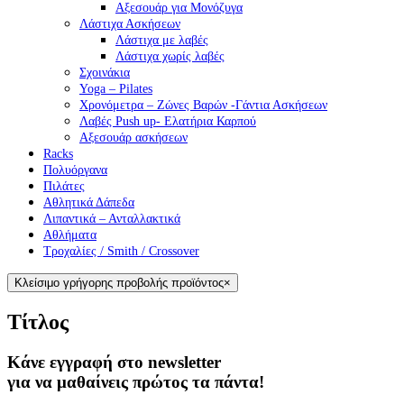
Αξεσουάρ για Μονόζυγα
Λάστιχα Ασκήσεων
Λάστιχα με λαβές
Λάστιχα χωρίς λαβές
Σχοινάκια
Yoga – Pilates
Χρονόμετρα – Ζώνες Βαρών -Γάντια Ασκήσεων
Λαβές Push up- Ελατήρια Καρπού
Αξεσουάρ ασκήσεων
Racks
Πολυόργανα
Πιλάτες
Αθλητικά Δάπεδα
Λιπαντικά – Ανταλλακτικά
Αθλήματα
Τροχαλίες / Smith / Crossover
Κλείσιμο γρήγορης προβολής προϊόντος
×
Τίτλος
Κάνε εγγραφή στο newsletter
για να μαθαίνεις πρώτος τα πάντα!