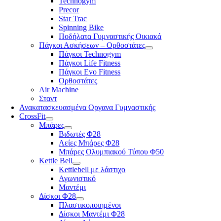
Technogym
Precor
Star Trac
Spinning Bike
Ποδήλατα Γυμναστικής Οικιακά
Πάγκοι Ασκήσεων – Ορθοστάτες
Πάγκοι Technogym
Πάγκοι Life Fitness
Πάγκοι Evo Fitness
Ορθοστάτες
Air Machine
Σταντ
Ανακατασκευασμένα Οργανα Γυμναστικής
CrossFit
Μπάρες
Βιδωτές Φ28
Λείες Μπάρες Φ28
Μπάρες Ολυμπιακού Τύπου Φ50
Kettle Bell
Kettlebell με λάστιχο
Αγωνιστικό
Μαντέμι
Δίσκοι Φ28
Πλαστικοποιημένοι
Δίσκοι Μαντέμι Φ28