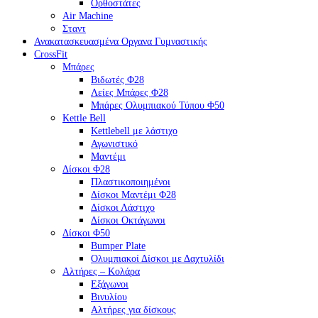
Ορθοστάτες
Air Machine
Σταντ
Ανακατασκευασμένα Οργανα Γυμναστικής
CrossFit
Μπάρες
Βιδωτές Φ28
Λείες Μπάρες Φ28
Μπάρες Ολυμπιακού Τύπου Φ50
Kettle Bell
Kettlebell με λάστιχο
Αγωνιστικό
Μαντέμι
Δίσκοι Φ28
Πλαστικοποιημένοι
Δίσκοι Μαντέμι Φ28
Δίσκοι Λάστιχο
Δίσκοι Οκτάγωνοι
Δίσκοι Φ50
Bumper Plate
Ολυμπιακοί Δίσκοι με Δαχτυλίδι
Αλτήρες – Κολάρα
Εξάγωνοι
Βινυλίου
Αλτήρες για δίσκους