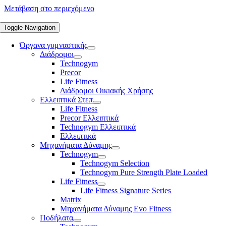
Μετάβαση στο περιεχόμενο
Toggle Navigation
Όργανα γυμναστικής
Διάδρομοι
Technogym
Precor
Life Fitness
Διάδρομοι Οικιακής Χρήσης
Ελλειπτικά Στεπ
Life Fitness
Precor Ελλειπτικά
Technogym Ελλειπτικά
Ελλειπτικά
Μηχανήματα Δύναμης
Technogym
Technogym Selection
Technogym Pure Strength Plate Loaded
Life Fitness
Life Fitness Signature Series
Matrix
Μηχανήματα Δύναμης Evo Fitness
Ποδήλατα