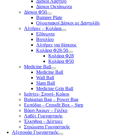
Δίσκοι Λάστιχο
Δίσκοι Οκτάγωνοι
Δίσκοι Φ50
Bumper Plate
Ολυμπιακοί Δίσκοι με Δαχτυλίδι
Αλτήρες – Κολάρα
Εξάγωνοι
Βινυλίου
Αλτήρες για δίσκους
Κολάρα Φ28-50
Κολάρα Φ28
Κολάρα Φ50
Medicine Ball
Medicine Ball
Wall Ball
Slam Ball
Medicine Grip Ball
Ιμάντες- Σχοινί- Κρίκοι
Bulgarian Bag – Power Bag
Εμπόδια – Crossfit Box – Step
Βάρη Άκρων – Γιλέκο
Λαβές Γυμναστικής
Έλκηθρα – Δέστρες
Στρώματα Γυμναστικής
Αξεσουάρ Γυμναστικής