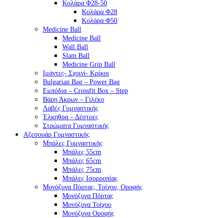
Κολάρα Φ28-50
Κολάρα Φ28
Κολάρα Φ50
Medicine Ball
Medicine Ball
Wall Ball
Slam Ball
Medicine Grip Ball
Ιμάντες- Σχοινί- Κρίκοι
Bulgarian Bag – Power Bag
Εμπόδια – Crossfit Box – Step
Βάρη Άκρων – Γιλέκο
Λαβές Γυμναστικής
Έλκηθρα – Δέστρες
Στρώματα Γυμναστικής
Αξεσουάρ Γυμναστικής
Μπάλες Γυμναστικής
Μπάλες 55cm
Μπάλες 65cm
Μπάλες 75cm
Μπάλες Ισορροπίας
Μονόζυγα Πόρτας, Τοίχου, Οροφής
Μονόζυγα Πόρτας
Μονόζυγα Τοίχου
Μονόζυγα Οροφής