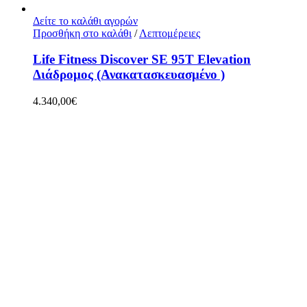
Δείτε το καλάθι αγορών
Προσθήκη στο καλάθι
/
Λεπτομέρειες
Life Fitness Discover SE 95T Elevation
Διάδρομος (Ανακατασκευασμένο )
4.340,00
€