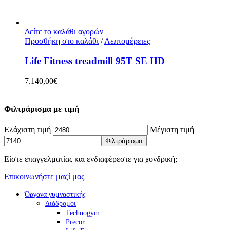
Δείτε το καλάθι αγορών
Προσθήκη στο καλάθι
/
Λεπτομέρειες
Life Fitness treadmill 95T SE HD
7.140,00
€
Φιλτράρισμα με τιμή
Ελάχιστη τιμή
Μέγιστη τιμή
Φιλτράρισμα
Είστε επαγγελματίας και ενδιαφέρεστε για χονδρική;
Επικοινωνήστε μαζί μας
Όργανα γυμναστικής
Διάδρομοι
Technogym
Precor