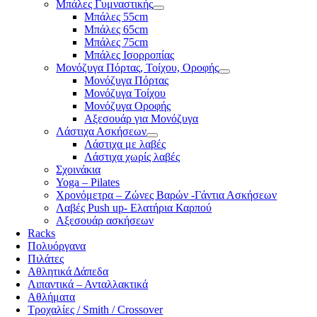
Μπάλες Γυμναστικής
Μπάλες 55cm
Μπάλες 65cm
Μπάλες 75cm
Μπάλες Ισορροπίας
Μονόζυγα Πόρτας, Τοίχου, Οροφής
Μονόζυγα Πόρτας
Μονόζυγα Τοίχου
Μονόζυγα Οροφής
Αξεσουάρ για Μονόζυγα
Λάστιχα Ασκήσεων
Λάστιχα με λαβές
Λάστιχα χωρίς λαβές
Σχοινάκια
Yoga – Pilates
Χρονόμετρα – Ζώνες Βαρών -Γάντια Ασκήσεων
Λαβές Push up- Ελατήρια Καρπού
Αξεσουάρ ασκήσεων
Racks
Πολυόργανα
Πιλάτες
Αθλητικά Δάπεδα
Λιπαντικά – Ανταλλακτικά
Αθλήματα
Τροχαλίες / Smith / Crossover