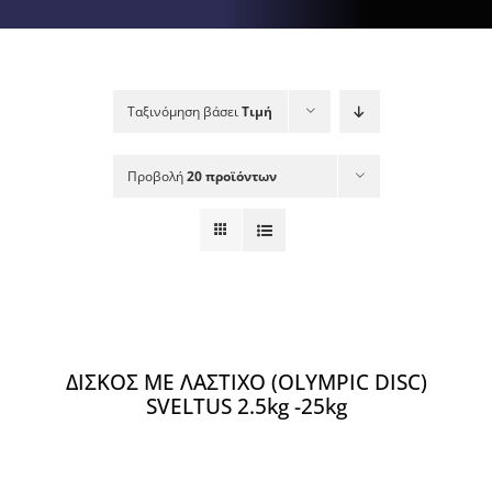
Λιπαντικά – Ανταλλακτικά
Αθλήματα
Ταξινόμηση βάσει
Τιμή
Τροχαλίες / Smith / Crossover
Προβολή
20 προϊόντων
ΛΕΠΤΟΜΈΡΕΙΕΣ
ΔΙΣΚΟΣ ΜΕ ΛΑΣΤΙΧΟ (OLYMPIC DISC)
SVELTUS 2.5kg -25kg
ΠΡΟΣΘΉΚΗ
ΣΤΟ
ΚΑΛΆΘΙ