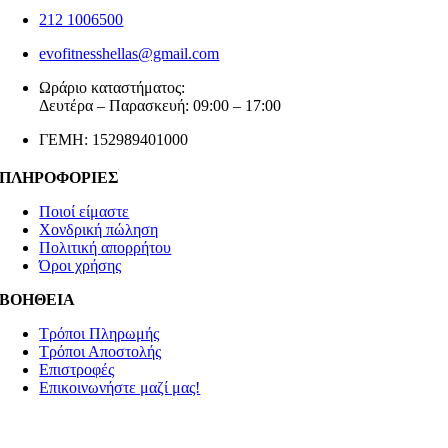
212 1006500
evofitnesshellas@gmail.com
Ωράριο καταστήματος:
Δευτέρα – Παρασκευή: 09:00 – 17:00
ΓΕΜΗ: 152989401000
ΠΛΗΡΟΦΟΡΙΕΣ
Ποιοί είμαστε
Χονδρική πώληση
Πολιτική απορρήτου
Όροι χρήσης
ΒΟΗΘΕΙΑ
Τρόποι Πληρωμής
Τρόποι Αποστολής
Επιστροφές
Επικοινωνήστε μαζί μας!