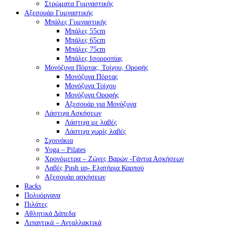
Στρώματα Γυμναστικής
Αξεσουάρ Γυμναστικής
Μπάλες Γυμναστικής
Μπάλες 55cm
Μπάλες 65cm
Μπάλες 75cm
Μπάλες Ισορροπίας
Μονόζυγα Πόρτας, Τοίχου, Οροφής
Μονόζυγα Πόρτας
Μονόζυγα Τοίχου
Μονόζυγα Οροφής
Αξεσουάρ για Μονόζυγα
Λάστιχα Ασκήσεων
Λάστιχα με λαβές
Λάστιχα χωρίς λαβές
Σχοινάκια
Yoga – Pilates
Χρονόμετρα – Ζώνες Βαρών -Γάντια Ασκήσεων
Λαβές Push up- Ελατήρια Καρπού
Αξεσουάρ ασκήσεων
Racks
Πολυόργανα
Πιλάτες
Αθλητικά Δάπεδα
Λιπαντικά – Ανταλλακτικά