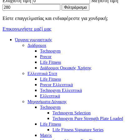
Ελάχιστη τιμή
Μέγιστη τιμή
Φιλτράρισμα
Είστε επαγγελματίας και ενδιαφέρεστε για χονδρική;
Επικοινωνήστε μαζί μας
Όργανα γυμναστικής
Διάδρομοι
Technogym
Precor
Life Fitness
Διάδρομοι Οικιακής Χρήσης
Ελλειπτικά Στεπ
Life Fitness
Precor Ελλειπτικά
Technogym Ελλειπτικά
Ελλειπτικά
Μηχανήματα Δύναμης
Technogym
Technogym Selection
Technogym Pure Strength Plate Loaded
Life Fitness
Life Fitness Signature Series
Matrix