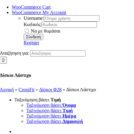
WooCommerce Cart
WooCommerce My Account
Username:
Κωδικός:
Να με θυμάσαι
Register
Αναζήτηση για:
Δίσκοι Λάστιχο
Αρχική
»
CrossFit
»
Δίσκοι Φ28
»
Δίσκοι Λάστιχο
Ταξινόμηση βάσει
Τιμή
Ταξινόμηση βάσει
Όνομα
Ταξινόμηση βάσει
Τιμή
Ταξινόμηση βάσει
Ημέρα
Ταξινόμηση βάσει
Δημοφιλή