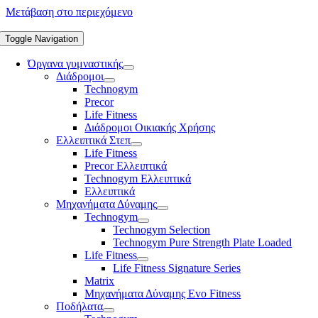
Μετάβαση στο περιεχόμενο
Toggle Navigation
Όργανα γυμναστικής
Διάδρομοι
Technogym
Precor
Life Fitness
Διάδρομοι Οικιακής Χρήσης
Ελλειπτικά Στεπ
Life Fitness
Precor Ελλειπτικά
Technogym Ελλειπτικά
Ελλειπτικά
Μηχανήματα Δύναμης
Technogym
Technogym Selection
Technogym Pure Strength Plate Loaded
Life Fitness
Life Fitness Signature Series
Matrix
Μηχανήματα Δύναμης Evo Fitness
Ποδήλατα