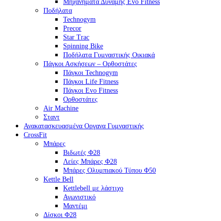
Μηχανήματα Δύναμης Evo Fitness
Ποδήλατα
Technogym
Precor
Star Trac
Spinning Bike
Ποδήλατα Γυμναστικής Οικιακά
Πάγκοι Ασκήσεων – Ορθοστάτες
Πάγκοι Technogym
Πάγκοι Life Fitness
Πάγκοι Evo Fitness
Ορθοστάτες
Air Machine
Σταντ
Ανακατασκευασμένα Οργανα Γυμναστικής
CrossFit
Μπάρες
Βιδωτές Φ28
Λείες Μπάρες Φ28
Μπάρες Ολυμπιακού Τύπου Φ50
Kettle Bell
Kettlebell με λάστιχο
Αγωνιστικό
Μαντέμι
Δίσκοι Φ28