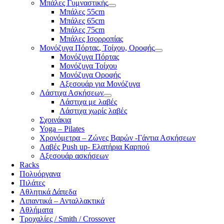
Μπάλες Γυμναστικής
Μπάλες 55cm
Μπάλες 65cm
Μπάλες 75cm
Μπάλες Ισορροπίας
Μονόζυγα Πόρτας, Τοίχου, Οροφής
Μονόζυγα Πόρτας
Μονόζυγα Τοίχου
Μονόζυγα Οροφής
Αξεσουάρ για Μονόζυγα
Λάστιχα Ασκήσεων
Λάστιχα με λαβές
Λάστιχα χωρίς λαβές
Σχοινάκια
Yoga – Pilates
Χρονόμετρα – Ζώνες Βαρών -Γάντια Ασκήσεων
Λαβές Push up- Ελατήρια Καρπού
Αξεσουάρ ασκήσεων
Racks
Πολυόργανα
Πιλάτες
Αθλητικά Δάπεδα
Λιπαντικά – Ανταλλακτικά
Αθλήματα
Τροχαλίες / Smith / Crossover