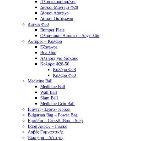
Πλαστικοποιημένοι
Δίσκοι Μαντέμι Φ28
Δίσκοι Λάστιχο
Δίσκοι Οκτάγωνοι
Δίσκοι Φ50
Bumper Plate
Ολυμπιακοί Δίσκοι με Δαχτυλίδι
Αλτήρες – Κολάρα
Εξάγωνοι
Βινυλίου
Αλτήρες για δίσκους
Κολάρα Φ28-50
Κολάρα Φ28
Κολάρα Φ50
Medicine Ball
Medicine Ball
Wall Ball
Slam Ball
Medicine Grip Ball
Ιμάντες- Σχοινί- Κρίκοι
Bulgarian Bag – Power Bag
Εμπόδια – Crossfit Box – Step
Βάρη Άκρων – Γιλέκο
Λαβές Γυμναστικής
Έλκηθρα – Δέστρες