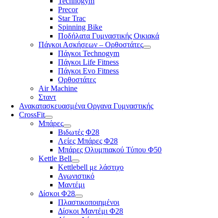
Technogym
Precor
Star Trac
Spinning Bike
Ποδήλατα Γυμναστικής Οικιακά
Πάγκοι Ασκήσεων – Ορθοστάτες
Πάγκοι Technogym
Πάγκοι Life Fitness
Πάγκοι Evo Fitness
Ορθοστάτες
Air Machine
Σταντ
Ανακατασκευασμένα Οργανα Γυμναστικής
CrossFit
Μπάρες
Βιδωτές Φ28
Λείες Μπάρες Φ28
Μπάρες Ολυμπιακού Τύπου Φ50
Kettle Bell
Kettlebell με λάστιχο
Αγωνιστικό
Μαντέμι
Δίσκοι Φ28
Πλαστικοποιημένοι
Δίσκοι Μαντέμι Φ28