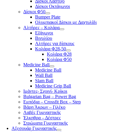
Δίσκοι Λάστιχο
Δίσκοι Οκτάγωνοι
Δίσκοι Φ50
Bumper Plate
Ολυμπιακοί Δίσκοι με Δαχτυλίδι
Αλτήρες – Κολάρα
Εξάγωνοι
Βινυλίου
Αλτήρες για δίσκους
Κολάρα Φ28-50
Κολάρα Φ28
Κολάρα Φ50
Medicine Ball
Medicine Ball
Wall Ball
Slam Ball
Medicine Grip Ball
Ιμάντες- Σχοινί- Κρίκοι
Bulgarian Bag – Power Bag
Εμπόδια – Crossfit Box – Step
Βάρη Άκρων – Γιλέκο
Λαβές Γυμναστικής
Έλκηθρα – Δέστρες
Στρώματα Γυμναστικής
Αξεσουάρ Γυμναστικής