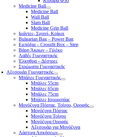
Κολάρα Φ50
Medicine Ball
Medicine Ball
Wall Ball
Slam Ball
Medicine Grip Ball
Ιμάντες- Σχοινί- Κρίκοι
Bulgarian Bag – Power Bag
Εμπόδια – Crossfit Box – Step
Βάρη Άκρων – Γιλέκο
Λαβές Γυμναστικής
Έλκηθρα – Δέστρες
Στρώματα Γυμναστικής
Αξεσουάρ Γυμναστικής
Μπάλες Γυμναστικής
Μπάλες 55cm
Μπάλες 65cm
Μπάλες 75cm
Μπάλες Ισορροπίας
Μονόζυγα Πόρτας, Τοίχου, Οροφής
Μονόζυγα Πόρτας
Μονόζυγα Τοίχου
Μονόζυγα Οροφής
Αξεσουάρ για Μονόζυγα
Λάστιχα Ασκήσεων