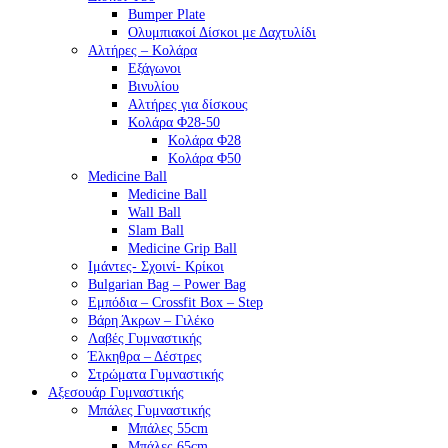
Bumper Plate
Ολυμπιακοί Δίσκοι με Δαχτυλίδι
Αλτήρες – Κολάρα
Εξάγωνοι
Βινυλίου
Αλτήρες για δίσκους
Κολάρα Φ28-50
Κολάρα Φ28
Κολάρα Φ50
Medicine Ball
Medicine Ball
Wall Ball
Slam Ball
Medicine Grip Ball
Ιμάντες- Σχοινί- Κρίκοι
Bulgarian Bag – Power Bag
Εμπόδια – Crossfit Box – Step
Βάρη Άκρων – Γιλέκο
Λαβές Γυμναστικής
Έλκηθρα – Δέστρες
Στρώματα Γυμναστικής
Αξεσουάρ Γυμναστικής
Μπάλες Γυμναστικής
Μπάλες 55cm
Μπάλες 65cm