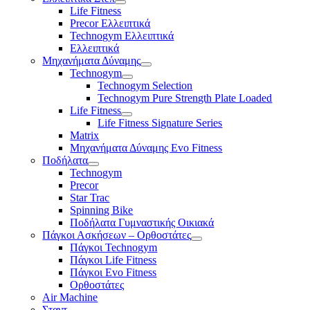
Life Fitness
Precor Ελλειπτικά
Technogym Ελλειπτικά
Ελλειπτικά
Μηχανήματα Δύναμης
Technogym
Technogym Selection
Technogym Pure Strength Plate Loaded
Life Fitness
Life Fitness Signature Series
Matrix
Μηχανήματα Δύναμης Evo Fitness
Ποδήλατα
Technogym
Precor
Star Trac
Spinning Bike
Ποδήλατα Γυμναστικής Οικιακά
Πάγκοι Ασκήσεων – Ορθοστάτες
Πάγκοι Technogym
Πάγκοι Life Fitness
Πάγκοι Evo Fitness
Ορθοστάτες
Air Machine
Σταντ