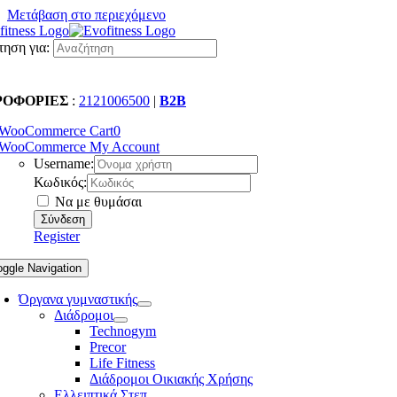
Μετάβαση στο περιεχόμενο
ηση για:
ΡΟΦΟΡΙΕΣ
:
2121006500
|
B2B
WooCommerce Cart
0
WooCommerce My Account
Username:
Κωδικός:
Να με θυμάσαι
Register
oggle Navigation
Όργανα γυμναστικής
Διάδρομοι
Technogym
Precor
Life Fitness
Διάδρομοι Οικιακής Χρήσης
Ελλειπτικά Στεπ