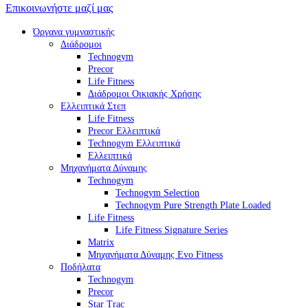
Επικοινωνήστε μαζί μας
Όργανα γυμναστικής
Διάδρομοι
Technogym
Precor
Life Fitness
Διάδρομοι Οικιακής Χρήσης
Ελλειπτικά Στεπ
Life Fitness
Precor Ελλειπτικά
Technogym Ελλειπτικά
Ελλειπτικά
Μηχανήματα Δύναμης
Technogym
Technogym Selection
Technogym Pure Strength Plate Loaded
Life Fitness
Life Fitness Signature Series
Matrix
Μηχανήματα Δύναμης Evo Fitness
Ποδήλατα
Technogym
Precor
Star Trac