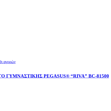
άθι αγορών
Ο ΓΥΜΝΑΣΤΙΚΗΣ PEGASUS® “RIVA” BC‑81500