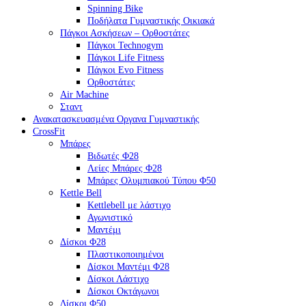
Spinning Bike
Ποδήλατα Γυμναστικής Οικιακά
Πάγκοι Ασκήσεων – Ορθοστάτες
Πάγκοι Technogym
Πάγκοι Life Fitness
Πάγκοι Evo Fitness
Ορθοστάτες
Air Machine
Σταντ
Ανακατασκευασμένα Οργανα Γυμναστικής
CrossFit
Μπάρες
Βιδωτές Φ28
Λείες Μπάρες Φ28
Μπάρες Ολυμπιακού Τύπου Φ50
Kettle Bell
Kettlebell με λάστιχο
Αγωνιστικό
Μαντέμι
Δίσκοι Φ28
Πλαστικοποιημένοι
Δίσκοι Μαντέμι Φ28
Δίσκοι Λάστιχο
Δίσκοι Οκτάγωνοι
Δίσκοι Φ50