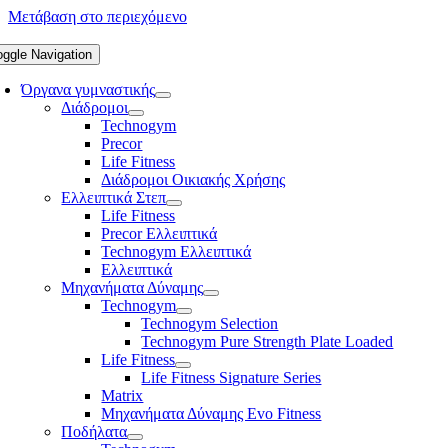
Μετάβαση στο περιεχόμενο
oggle Navigation
Όργανα γυμναστικής
Διάδρομοι
Technogym
Precor
Life Fitness
Διάδρομοι Οικιακής Χρήσης
Ελλειπτικά Στεπ
Life Fitness
Precor Ελλειπτικά
Technogym Ελλειπτικά
Ελλειπτικά
Μηχανήματα Δύναμης
Technogym
Technogym Selection
Technogym Pure Strength Plate Loaded
Life Fitness
Life Fitness Signature Series
Matrix
Μηχανήματα Δύναμης Evo Fitness
Ποδήλατα