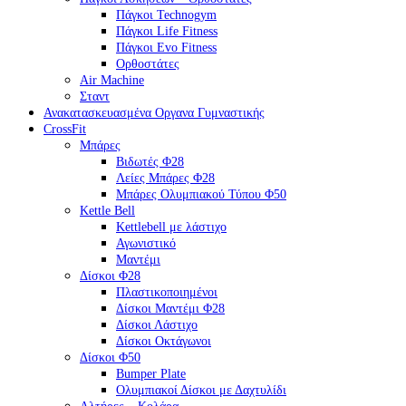
Πάγκοι Technogym
Πάγκοι Life Fitness
Πάγκοι Evo Fitness
Ορθοστάτες
Air Machine
Σταντ
Ανακατασκευασμένα Οργανα Γυμναστικής
CrossFit
Μπάρες
Βιδωτές Φ28
Λείες Μπάρες Φ28
Μπάρες Ολυμπιακού Τύπου Φ50
Kettle Bell
Kettlebell με λάστιχο
Αγωνιστικό
Μαντέμι
Δίσκοι Φ28
Πλαστικοποιημένοι
Δίσκοι Μαντέμι Φ28
Δίσκοι Λάστιχο
Δίσκοι Οκτάγωνοι
Δίσκοι Φ50
Bumper Plate
Ολυμπιακοί Δίσκοι με Δαχτυλίδι