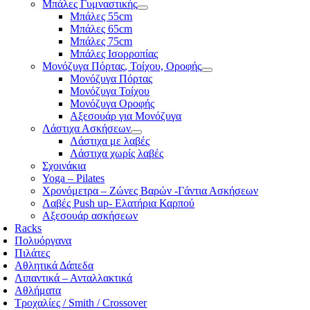
Μπάλες Γυμναστικής
Μπάλες 55cm
Μπάλες 65cm
Μπάλες 75cm
Μπάλες Ισορροπίας
Μονόζυγα Πόρτας, Τοίχου, Οροφής
Μονόζυγα Πόρτας
Μονόζυγα Τοίχου
Μονόζυγα Οροφής
Αξεσουάρ για Μονόζυγα
Λάστιχα Ασκήσεων
Λάστιχα με λαβές
Λάστιχα χωρίς λαβές
Σχοινάκια
Yoga – Pilates
Χρονόμετρα – Ζώνες Βαρών -Γάντια Ασκήσεων
Λαβές Push up- Ελατήρια Καρπού
Αξεσουάρ ασκήσεων
Racks
Πολυόργανα
Πιλάτες
Αθλητικά Δάπεδα
Λιπαντικά – Ανταλλακτικά
Αθλήματα
Τροχαλίες / Smith / Crossover