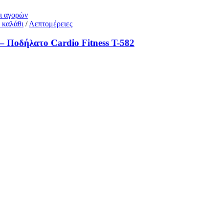
θι αγορών
 καλάθι
/
Λεπτομέρειες
 – Ποδήλατο Cardio Fitness T-582