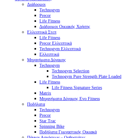
Διάδρομοι
Technogym
Precor
Life Fitness
Διάδρομοι Οικιακής Χρήσης
Ελλειπτικά Στεπ
Life Fitness
Precor Ελλειπτικά
Technogym Ελλειπτικά
Ελλειπτικά
Μηχανήματα Δύναμης
Technogym
Technogym Selection
Technogym Pure Strength Plate Loaded
Life Fitness
Life Fitness Signature Series
Matrix
Μηχανήματα Δύναμης Evo Fitness
Ποδήλατα
Technogym
Precor
Star Trac
Spinning Bike
Ποδήλατα Γυμναστικής Οικιακά
Πάγκοι Ασκήσεων – Ορθοστάτες