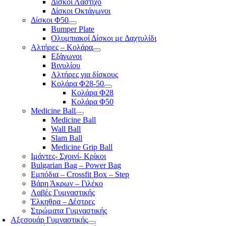
Δίσκοι Λάστιχο
Δίσκοι Οκτάγωνοι
Δίσκοι Φ50
Bumper Plate
Ολυμπιακοί Δίσκοι με Δαχτυλίδι
Αλτήρες – Κολάρα
Εξάγωνοι
Βινυλίου
Αλτήρες για δίσκους
Κολάρα Φ28-50
Κολάρα Φ28
Κολάρα Φ50
Medicine Ball
Medicine Ball
Wall Ball
Slam Ball
Medicine Grip Ball
Ιμάντες- Σχοινί- Κρίκοι
Bulgarian Bag – Power Bag
Εμπόδια – Crossfit Box – Step
Βάρη Άκρων – Γιλέκο
Λαβές Γυμναστικής
Έλκηθρα – Δέστρες
Στρώματα Γυμναστικής
Αξεσουάρ Γυμναστικής