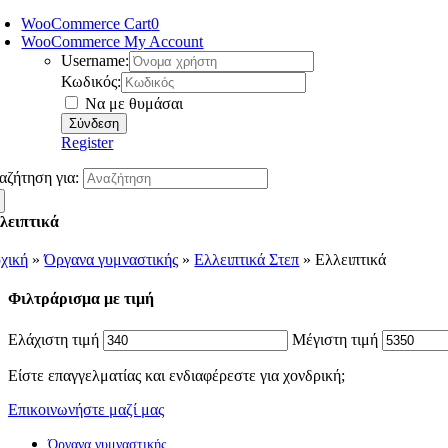
WooCommerce Cart
0
WooCommerce My Account
Username:
Κωδικός:
Να με θυμάσαι
Register
αζήτηση για:
λειπτικά
χική
»
Όργανα γυμναστικής
»
Ελλειπτικά Στεπ
»
Ελλειπτικά
Φιλτράρισμα με τιμή
Ελάχιστη τιμή
Μέγιστη τιμή
Είστε επαγγελματίας και ενδιαφέρεστε για χονδρική;
Επικοινωνήστε μαζί μας
Όργανα γυμναστικής