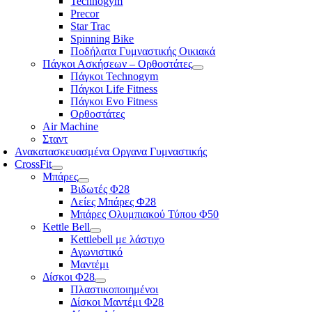
Technogym
Precor
Star Trac
Spinning Bike
Ποδήλατα Γυμναστικής Οικιακά
Πάγκοι Ασκήσεων – Ορθοστάτες
Πάγκοι Technogym
Πάγκοι Life Fitness
Πάγκοι Evo Fitness
Ορθοστάτες
Air Machine
Σταντ
Ανακατασκευασμένα Οργανα Γυμναστικής
CrossFit
Μπάρες
Βιδωτές Φ28
Λείες Μπάρες Φ28
Μπάρες Ολυμπιακού Τύπου Φ50
Kettle Bell
Kettlebell με λάστιχο
Αγωνιστικό
Μαντέμι
Δίσκοι Φ28
Πλαστικοποιημένοι
Δίσκοι Μαντέμι Φ28