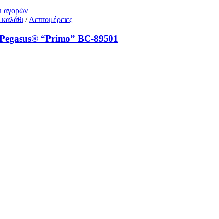
θι αγορών
 καλάθι
/
Λεπτομέρειες
 Pegasus® “Primo” BC‑89501