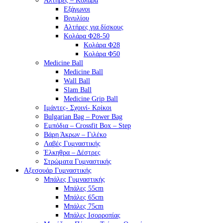
Αλτήρες – Κολάρα
Εξάγωνοι
Βινυλίου
Αλτήρες για δίσκους
Κολάρα Φ28-50
Κολάρα Φ28
Κολάρα Φ50
Medicine Ball
Medicine Ball
Wall Ball
Slam Ball
Medicine Grip Ball
Ιμάντες- Σχοινί- Κρίκοι
Bulgarian Bag – Power Bag
Εμπόδια – Crossfit Box – Step
Βάρη Άκρων – Γιλέκο
Λαβές Γυμναστικής
Έλκηθρα – Δέστρες
Στρώματα Γυμναστικής
Αξεσουάρ Γυμναστικής
Μπάλες Γυμναστικής
Μπάλες 55cm
Μπάλες 65cm
Μπάλες 75cm
Μπάλες Ισορροπίας