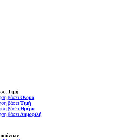
άσει
Τιμή
ηση βάσει
Όνομα
ηση βάσει
Τιμή
ηση βάσει
Ημέρα
ηση βάσει
Δημοφιλή
ροϊόντων