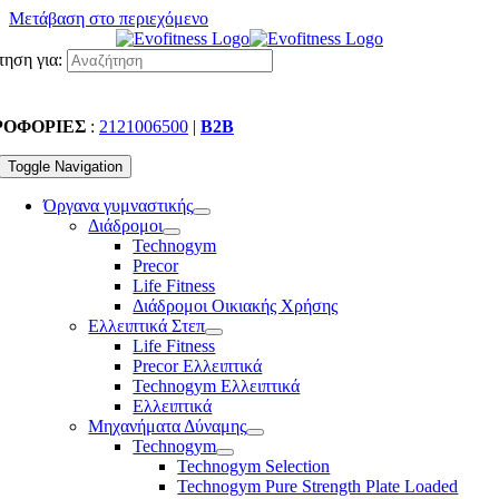
Μετάβαση στο περιεχόμενο
ηση για:
ΡΟΦΟΡΙΕΣ
:
2121006500
|
B2B
Toggle Navigation
Όργανα γυμναστικής
Διάδρομοι
Technogym
Precor
Life Fitness
Διάδρομοι Οικιακής Χρήσης
Ελλειπτικά Στεπ
Life Fitness
Precor Ελλειπτικά
Technogym Ελλειπτικά
Ελλειπτικά
Μηχανήματα Δύναμης
Technogym
Technogym Selection
Technogym Pure Strength Plate Loaded