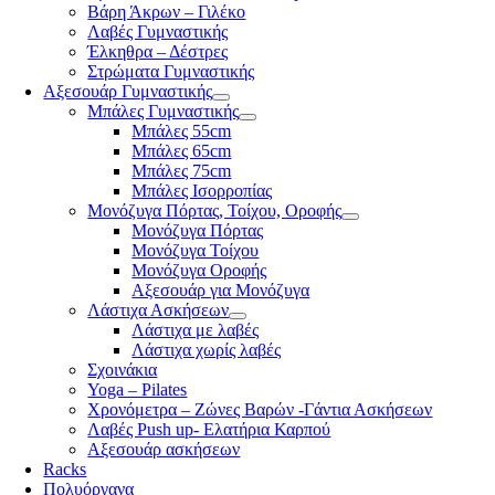
Βάρη Άκρων – Γιλέκο
Λαβές Γυμναστικής
Έλκηθρα – Δέστρες
Στρώματα Γυμναστικής
Αξεσουάρ Γυμναστικής
Μπάλες Γυμναστικής
Μπάλες 55cm
Μπάλες 65cm
Μπάλες 75cm
Μπάλες Ισορροπίας
Μονόζυγα Πόρτας, Τοίχου, Οροφής
Μονόζυγα Πόρτας
Μονόζυγα Τοίχου
Μονόζυγα Οροφής
Αξεσουάρ για Μονόζυγα
Λάστιχα Ασκήσεων
Λάστιχα με λαβές
Λάστιχα χωρίς λαβές
Σχοινάκια
Yoga – Pilates
Χρονόμετρα – Ζώνες Βαρών -Γάντια Ασκήσεων
Λαβές Push up- Ελατήρια Καρπού
Αξεσουάρ ασκήσεων
Racks
Πολυόργανα