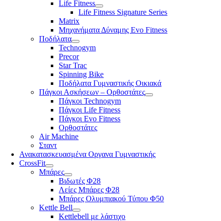
Life Fitness
Life Fitness Signature Series
Matrix
Μηχανήματα Δύναμης Evo Fitness
Ποδήλατα
Technogym
Precor
Star Trac
Spinning Bike
Ποδήλατα Γυμναστικής Οικιακά
Πάγκοι Ασκήσεων – Ορθοστάτες
Πάγκοι Technogym
Πάγκοι Life Fitness
Πάγκοι Evo Fitness
Ορθοστάτες
Air Machine
Σταντ
Ανακατασκευασμένα Οργανα Γυμναστικής
CrossFit
Μπάρες
Βιδωτές Φ28
Λείες Μπάρες Φ28
Μπάρες Ολυμπιακού Τύπου Φ50
Kettle Bell
Kettlebell με λάστιχο