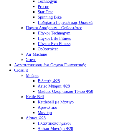
Technogym
Precor
Star Trac
Spinning Bike
Ποδήλατα Γυμναστικής Οικιακά
Πάγκοι Ασκήσεων – Ορθοστάτες
Πάγκοι Technogym
Πάγκοι Life Fitness
Πάγκοι Evo Fitness
Ορθοστάτες
Air Machine
Σταντ
Ανακατασκευασμένα Οργανα Γυμναστικής
CrossFit
Μπάρες
Βιδωτές Φ28
Λείες Μπάρες Φ28
Μπάρες Ολυμπιακού Τύπου Φ50
Kettle Bell
Kettlebell με λάστιχο
Αγωνιστικό
Μαντέμι
Δίσκοι Φ28
Πλαστικοποιημένοι
Δίσκοι Μαντέμι Φ28