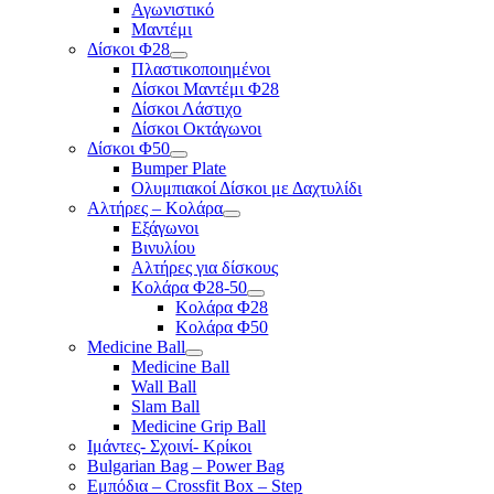
Αγωνιστικό
Μαντέμι
Δίσκοι Φ28
Πλαστικοποιημένοι
Δίσκοι Μαντέμι Φ28
Δίσκοι Λάστιχο
Δίσκοι Οκτάγωνοι
Δίσκοι Φ50
Bumper Plate
Ολυμπιακοί Δίσκοι με Δαχτυλίδι
Αλτήρες – Κολάρα
Εξάγωνοι
Βινυλίου
Αλτήρες για δίσκους
Κολάρα Φ28-50
Κολάρα Φ28
Κολάρα Φ50
Medicine Ball
Medicine Ball
Wall Ball
Slam Ball
Medicine Grip Ball
Ιμάντες- Σχοινί- Κρίκοι
Bulgarian Bag – Power Bag
Εμπόδια – Crossfit Box – Step