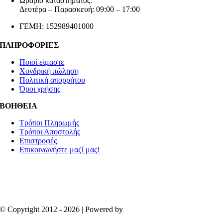
Ωράριο καταστήματος:
Δευτέρα – Παρασκευή: 09:00 – 17:00
ΓΕΜΗ: 152989401000
ΠΛΗΡΟΦΟΡΙΕΣ
Ποιοί είμαστε
Χονδρική πώληση
Πολιτική απορρήτου
Όροι χρήσης
ΒΟΗΘΕΙΑ
Τρόποι Πληρωμής
Τρόποι Αποστολής
Επιστροφές
Επικοινωνήστε μαζί μας!
© Copyright 2012 - 2026 | Powered by
Aboutnet