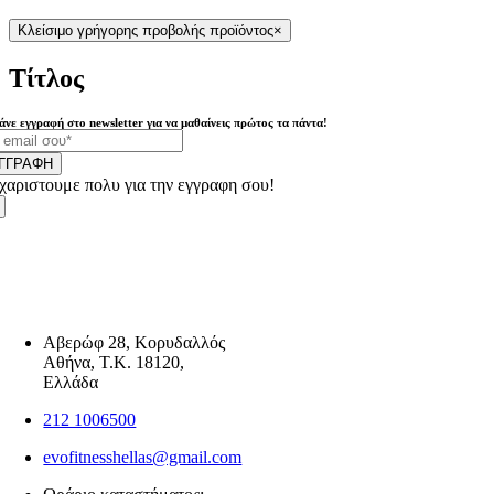
Κλείσιμο γρήγορης προβολής προϊόντος
×
Τίτλος
άνε εγγραφή στο newsletter για να μαθαίνεις πρώτος τα πάντα!
ΓΓΡΑΦΗ
χαριστουμε πολυ για την εγγραφη σου!
Αβερώφ 28, Κορυδαλλός
Αθήνα, Τ.Κ. 18120,
Ελλάδα
212 1006500
evofitnesshellas@gmail.com