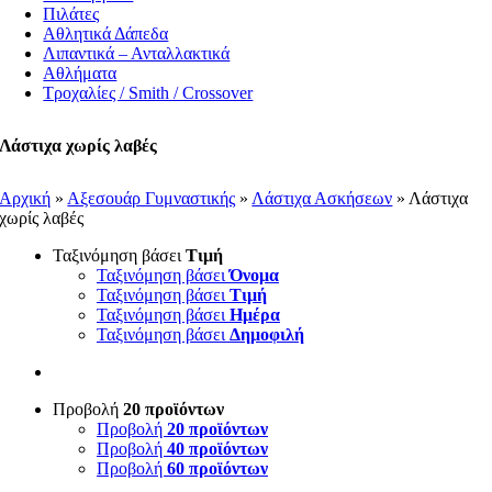
Πιλάτες
Αθλητικά Δάπεδα
Λιπαντικά – Ανταλλακτικά
Αθλήματα
Τροχαλίες / Smith / Crossover
Λάστιχα χωρίς λαβές
Αρχική
»
Αξεσουάρ Γυμναστικής
»
Λάστιχα Ασκήσεων
»
Λάστιχα
χωρίς λαβές
Ταξινόμηση βάσει
Τιμή
Ταξινόμηση βάσει
Όνομα
Ταξινόμηση βάσει
Τιμή
Ταξινόμηση βάσει
Ημέρα
Ταξινόμηση βάσει
Δημοφιλή
Προβολή
20 προϊόντων
Προβολή
20 προϊόντων
Προβολή
40 προϊόντων
Προβολή
60 προϊόντων