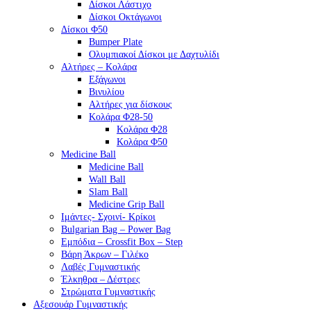
Δίσκοι Λάστιχο
Δίσκοι Οκτάγωνοι
Δίσκοι Φ50
Bumper Plate
Ολυμπιακοί Δίσκοι με Δαχτυλίδι
Αλτήρες – Κολάρα
Εξάγωνοι
Βινυλίου
Αλτήρες για δίσκους
Κολάρα Φ28-50
Κολάρα Φ28
Κολάρα Φ50
Medicine Ball
Medicine Ball
Wall Ball
Slam Ball
Medicine Grip Ball
Ιμάντες- Σχοινί- Κρίκοι
Bulgarian Bag – Power Bag
Εμπόδια – Crossfit Box – Step
Βάρη Άκρων – Γιλέκο
Λαβές Γυμναστικής
Έλκηθρα – Δέστρες
Στρώματα Γυμναστικής
Αξεσουάρ Γυμναστικής