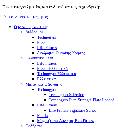
Είστε επαγγελματίας και ενδιαφέρεστε για χονδρική;
Επικοινωνήστε μαζί μας
Όργανα γυμναστικής
Διάδρομοι
Technogym
Precor
Life Fitness
Διάδρομοι Οικιακής Χρήσης
Ελλειπτικά Στεπ
Life Fitness
Precor Ελλειπτικά
Technogym Ελλειπτικά
Ελλειπτικά
Μηχανήματα Δύναμης
Technogym
Technogym Selection
Technogym Pure Strength Plate Loaded
Life Fitness
Life Fitness Signature Series
Matrix
Μηχανήματα Δύναμης Evo Fitness
Ποδήλατα