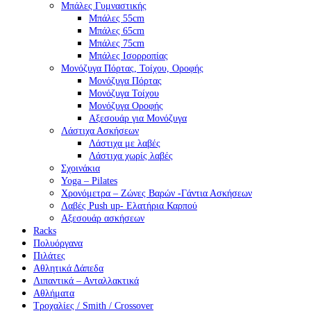
Μπάλες Γυμναστικής
Μπάλες 55cm
Μπάλες 65cm
Μπάλες 75cm
Μπάλες Ισορροπίας
Μονόζυγα Πόρτας, Τοίχου, Οροφής
Μονόζυγα Πόρτας
Μονόζυγα Τοίχου
Μονόζυγα Οροφής
Αξεσουάρ για Μονόζυγα
Λάστιχα Ασκήσεων
Λάστιχα με λαβές
Λάστιχα χωρίς λαβές
Σχοινάκια
Yoga – Pilates
Χρονόμετρα – Ζώνες Βαρών -Γάντια Ασκήσεων
Λαβές Push up- Ελατήρια Καρπού
Αξεσουάρ ασκήσεων
Racks
Πολυόργανα
Πιλάτες
Αθλητικά Δάπεδα
Λιπαντικά – Ανταλλακτικά
Αθλήματα
Τροχαλίες / Smith / Crossover