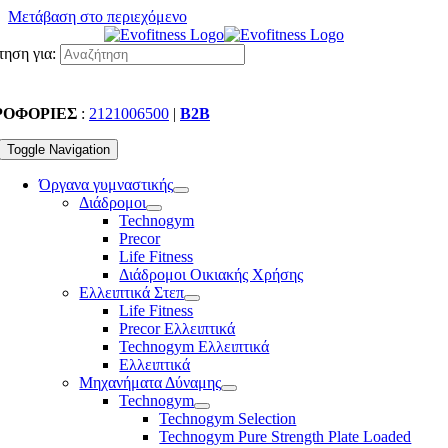
Μετάβαση στο περιεχόμενο
ηση για:
ΡΟΦΟΡΙΕΣ
:
2121006500
|
B2B
Toggle Navigation
Όργανα γυμναστικής
Διάδρομοι
Technogym
Precor
Life Fitness
Διάδρομοι Οικιακής Χρήσης
Ελλειπτικά Στεπ
Life Fitness
Precor Ελλειπτικά
Technogym Ελλειπτικά
Ελλειπτικά
Μηχανήματα Δύναμης
Technogym
Technogym Selection
Technogym Pure Strength Plate Loaded