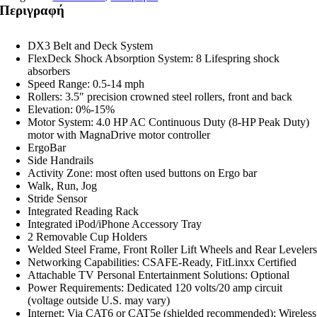
Περιγραφή
DX3 Belt and Deck System
FlexDeck Shock Absorption System: 8 Lifespring shock
absorbers
Speed Range: 0.5-14 mph
Rollers: 3.5″ precision crowned steel rollers, front and back
Elevation: 0%-15%
Motor System: 4.0 HP AC Continuous Duty (8-HP Peak Duty)
motor with MagnaDrive motor controller
ErgoBar
Side Handrails
Activity Zone: most often used buttons on Ergo bar
Walk, Run, Jog
Stride Sensor
Integrated Reading Rack
Integrated iPod/iPhone Accessory Tray
2 Removable Cup Holders
Welded Steel Frame, Front Roller Lift Wheels and Rear Leveler
Networking Capabilities: CSAFE-Ready, FitLinxx Certified
Attachable TV Personal Entertainment Solutions: Optional
Power Requirements: Dedicated 120 volts/20 amp circuit
(voltage outside U.S. may vary)
Internet: Via CAT6 or CAT5e (shielded recommended); Wireless