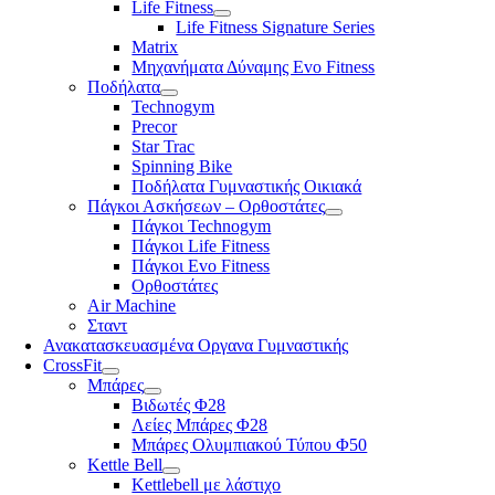
Life Fitness
Life Fitness Signature Series
Matrix
Μηχανήματα Δύναμης Evo Fitness
Ποδήλατα
Technogym
Precor
Star Trac
Spinning Bike
Ποδήλατα Γυμναστικής Οικιακά
Πάγκοι Ασκήσεων – Ορθοστάτες
Πάγκοι Technogym
Πάγκοι Life Fitness
Πάγκοι Evo Fitness
Ορθοστάτες
Air Machine
Σταντ
Ανακατασκευασμένα Οργανα Γυμναστικής
CrossFit
Μπάρες
Βιδωτές Φ28
Λείες Μπάρες Φ28
Μπάρες Ολυμπιακού Τύπου Φ50
Kettle Bell
Kettlebell με λάστιχο