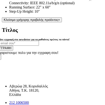
Connectivity: IEEE 802.11a/b/g/n (optional)
Running Surface: 22″ x 60″
Step-Up Height: 10″
Κλείσιμο γρήγορης προβολής προϊόντος
×
Τίτλος
άνε εγγραφή στο newsletter για να μαθαίνεις πρώτος τα πάντα!
ΓΓΡΑΦΗ
χαριστουμε πολυ για την εγγραφη σου!
Αβερώφ 28, Κορυδαλλός
Αθήνα, Τ.Κ. 18120,
Ελλάδα
212 1006500