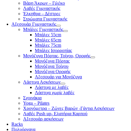
Βάρη Άκρων – Γιλέκο
Λαβές Γυμναστικής
Έλκηθρα – Δέστρες
Στρώματα Γυμναστικής
Αξεσουάρ Γυμναστικής
Μπάλες Γυμναστικής
Μπάλες 55cm
Μπάλες 65cm
Μπάλες 75cm
Μπάλες Ισορροπίας
Μονόζυγα Πόρτας, Τοίχου, Οροφής
Μονόζυγα Πόρτας
Μονόζυγα Τοίχου
Μονόζυγα Οροφής
Αξεσουάρ για Μονόζυγα
Λάστιχα Ασκήσεων
Λάστιχα με λαβές
Λάστιχα χωρίς λαβές
Σχοινάκια
Yoga – Pilates
Χρονόμετρα – Ζώνες Βαρών -Γάντια Ασκήσεων
Λαβές Push up- Ελατήρια Καρπού
Αξεσουάρ ασκήσεων
Racks
Πολυόργανα