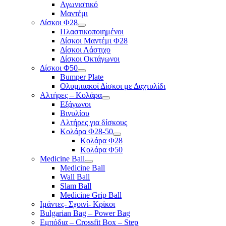
Αγωνιστικό
Μαντέμι
Δίσκοι Φ28
Πλαστικοποιημένοι
Δίσκοι Μαντέμι Φ28
Δίσκοι Λάστιχο
Δίσκοι Οκτάγωνοι
Δίσκοι Φ50
Bumper Plate
Ολυμπιακοί Δίσκοι με Δαχτυλίδι
Αλτήρες – Κολάρα
Εξάγωνοι
Βινυλίου
Αλτήρες για δίσκους
Κολάρα Φ28-50
Κολάρα Φ28
Κολάρα Φ50
Medicine Ball
Medicine Ball
Wall Ball
Slam Ball
Medicine Grip Ball
Ιμάντες- Σχοινί- Κρίκοι
Bulgarian Bag – Power Bag
Εμπόδια – Crossfit Box – Step