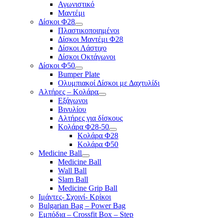
Αγωνιστικό
Μαντέμι
Δίσκοι Φ28
Πλαστικοποιημένοι
Δίσκοι Μαντέμι Φ28
Δίσκοι Λάστιχο
Δίσκοι Οκτάγωνοι
Δίσκοι Φ50
Bumper Plate
Ολυμπιακοί Δίσκοι με Δαχτυλίδι
Αλτήρες – Κολάρα
Εξάγωνοι
Βινυλίου
Αλτήρες για δίσκους
Κολάρα Φ28-50
Κολάρα Φ28
Κολάρα Φ50
Medicine Ball
Medicine Ball
Wall Ball
Slam Ball
Medicine Grip Ball
Ιμάντες- Σχοινί- Κρίκοι
Bulgarian Bag – Power Bag
Εμπόδια – Crossfit Box – Step