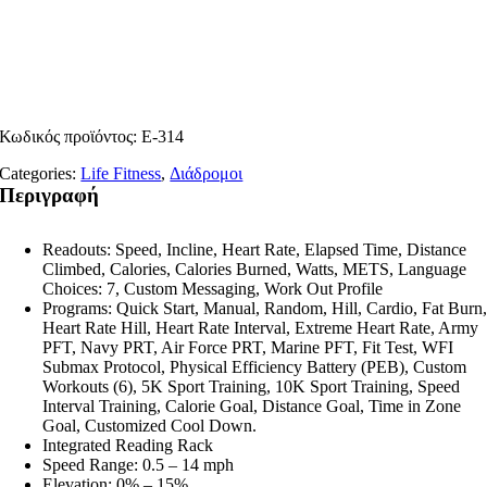
Κωδικός προϊόντος:
E-314
Categories:
Life Fitness
,
Διάδρομοι
Περιγραφή
Readouts: Speed, Incline, Heart Rate, Elapsed Time, Distance
Climbed, Calories, Calories Burned, Watts, METS, Language
Choices: 7, Custom Messaging, Work Out Profile
Programs: Quick Start, Manual, Random, Hill, Cardio, Fat Burn
Heart Rate Hill, Heart Rate Interval, Extreme Heart Rate, Army
PFT, Navy PRT, Air Force PRT, Marine PFT, Fit Test, WFI
Submax Protocol, Physical Efficiency Battery (PEB), Custom
Workouts (6), 5K Sport Training, 10K Sport Training, Speed
Interval Training, Calorie Goal, Distance Goal, Time in Zone
Goal, Customized Cool Down.
Integrated Reading Rack
Speed Range: 0.5 – 14 mph
Elevation: 0% – 15%