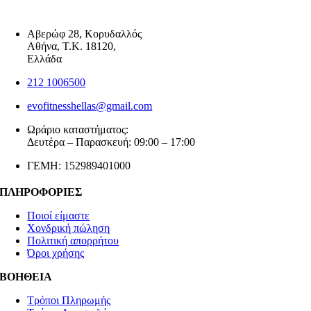
Αβερώφ 28, Κορυδαλλός
Αθήνα, Τ.Κ. 18120,
Ελλάδα
212 1006500
evofitnesshellas@gmail.com
Ωράριο καταστήματος:
Δευτέρα – Παρασκευή: 09:00 – 17:00
ΓΕΜΗ: 152989401000
ΠΛΗΡΟΦΟΡΙΕΣ
Ποιοί είμαστε
Χονδρική πώληση
Πολιτική απορρήτου
Όροι χρήσης
ΒΟΗΘΕΙΑ
Τρόποι Πληρωμής