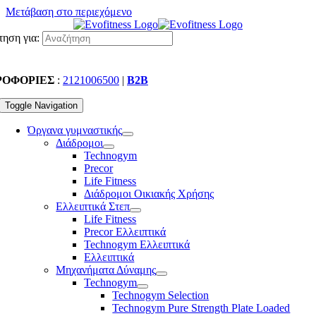
Μετάβαση στο περιεχόμενο
ηση για:
ΡΟΦΟΡΙΕΣ
:
2121006500
|
B2B
Toggle Navigation
Όργανα γυμναστικής
Διάδρομοι
Technogym
Precor
Life Fitness
Διάδρομοι Οικιακής Χρήσης
Ελλειπτικά Στεπ
Life Fitness
Precor Ελλειπτικά
Technogym Ελλειπτικά
Ελλειπτικά
Μηχανήματα Δύναμης
Technogym
Technogym Selection
Technogym Pure Strength Plate Loaded