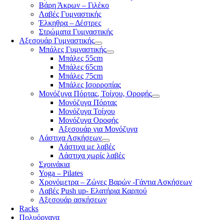
Βάρη Άκρων – Γιλέκο
Λαβές Γυμναστικής
Έλκηθρα – Δέστρες
Στρώματα Γυμναστικής
Αξεσουάρ Γυμναστικής
Μπάλες Γυμναστικής
Μπάλες 55cm
Μπάλες 65cm
Μπάλες 75cm
Μπάλες Ισορροπίας
Μονόζυγα Πόρτας, Τοίχου, Οροφής
Μονόζυγα Πόρτας
Μονόζυγα Τοίχου
Μονόζυγα Οροφής
Αξεσουάρ για Μονόζυγα
Λάστιχα Ασκήσεων
Λάστιχα με λαβές
Λάστιχα χωρίς λαβές
Σχοινάκια
Yoga – Pilates
Χρονόμετρα – Ζώνες Βαρών -Γάντια Ασκήσεων
Λαβές Push up- Ελατήρια Καρπού
Αξεσουάρ ασκήσεων
Racks
Πολυόργανα