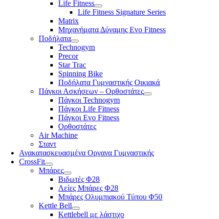
Life Fitness
Life Fitness Signature Series
Matrix
Μηχανήματα Δύναμης Evo Fitness
Ποδήλατα
Technogym
Precor
Star Trac
Spinning Bike
Ποδήλατα Γυμναστικής Οικιακά
Πάγκοι Ασκήσεων – Ορθοστάτες
Πάγκοι Technogym
Πάγκοι Life Fitness
Πάγκοι Evo Fitness
Ορθοστάτες
Air Machine
Σταντ
Ανακατασκευασμένα Οργανα Γυμναστικής
CrossFit
Μπάρες
Βιδωτές Φ28
Λείες Μπάρες Φ28
Μπάρες Ολυμπιακού Τύπου Φ50
Kettle Bell
Kettlebell με λάστιχο