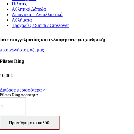
Πιλάτες
Αθλητικά Δάπεδα
Λιπαντικά – Ανταλλακτικά
Αθλήματα
Τροχαλίες / Smith / Crossover
ίστε επαγγελματίας και ενδιαφέρεστε για χονδρική;
πικοινωνήστε μαζί μας
Pilates Ring
10,00
€
Διάβασε περισσότερα >
Pilates Ring ποσότητα
Προσθήκη στο καλάθι