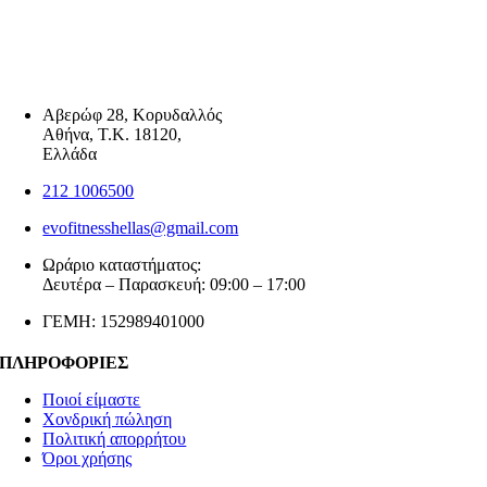
Αβερώφ 28, Κορυδαλλός
Αθήνα, Τ.Κ. 18120,
Ελλάδα
212 1006500
evofitnesshellas@gmail.com
Ωράριο καταστήματος:
Δευτέρα – Παρασκευή: 09:00 – 17:00
ΓΕΜΗ: 152989401000
ΠΛΗΡΟΦΟΡΙΕΣ
Ποιοί είμαστε
Χονδρική πώληση
Πολιτική απορρήτου
Όροι χρήσης