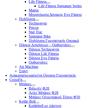
Life Fitness
Life Fitness Signature Series
Matrix
Μηχανήματα Δύναμης Evo Fitness
Ποδήλατα
Technogym
Precor
Star Trac
Spinning Bike
Ποδήλατα Γυμναστικής Οικιακά
Πάγκοι Ασκήσεων – Ορθοστάτες
Πάγκοι Technogym
Πάγκοι Life Fitness
Πάγκοι Evo Fitness
Ορθοστάτες
Air Machine
Σταντ
Ανακατασκευασμένα Οργανα Γυμναστικής
CrossFit
Μπάρες
Βιδωτές Φ28
Λείες Μπάρες Φ28
Μπάρες Ολυμπιακού Τύπου Φ50
Kettle Bell
Kettlebell με λάστιχο