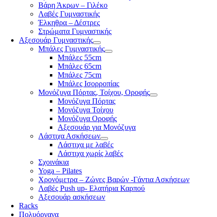
Βάρη Άκρων – Γιλέκο
Λαβές Γυμναστικής
Έλκηθρα – Δέστρες
Στρώματα Γυμναστικής
Αξεσουάρ Γυμναστικής
Μπάλες Γυμναστικής
Μπάλες 55cm
Μπάλες 65cm
Μπάλες 75cm
Μπάλες Ισορροπίας
Μονόζυγα Πόρτας, Τοίχου, Οροφής
Μονόζυγα Πόρτας
Μονόζυγα Τοίχου
Μονόζυγα Οροφής
Αξεσουάρ για Μονόζυγα
Λάστιχα Ασκήσεων
Λάστιχα με λαβές
Λάστιχα χωρίς λαβές
Σχοινάκια
Yoga – Pilates
Χρονόμετρα – Ζώνες Βαρών -Γάντια Ασκήσεων
Λαβές Push up- Ελατήρια Καρπού
Αξεσουάρ ασκήσεων
Racks
Πολυόργανα