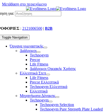
Μετάβαση στο περιεχόμενο
ηση για:
ΡΟΦΟΡΙΕΣ
:
2121006500
|
B2B
Toggle Navigation
Όργανα γυμναστικής
Διάδρομοι
Technogym
Precor
Life Fitness
Διάδρομοι Οικιακής Χρήσης
Ελλειπτικά Στεπ
Life Fitness
Precor Ελλειπτικά
Technogym Ελλειπτικά
Ελλειπτικά
Μηχανήματα Δύναμης
Technogym
Technogym Selection
Technogym Pure Strength Plate Loaded