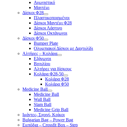
Αγωνιστικό
Μαντέμι
Δίσκοι Φ28
Πλαστικοποιημένοι
Δίσκοι Μαντέμι Φ28
Δίσκοι Λάστιχο
Δίσκοι Οκτάγωνοι
Δίσκοι Φ50
Bumper Plate
Ολυμπιακοί Δίσκοι με Δαχτυλίδι
Αλτήρες – Κολάρα
Εξάγωνοι
Βινυλίου
Αλτήρες για δίσκους
Κολάρα Φ28-50
Κολάρα Φ28
Κολάρα Φ50
Medicine Ball
Medicine Ball
Wall Ball
Slam Ball
Medicine Grip Ball
Ιμάντες- Σχοινί- Κρίκοι
Bulgarian Bag – Power Bag
Εμπόδια – Crossfit Box – Step