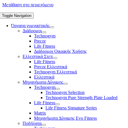
Μετάβαση στο περιεχόμενο
Toggle Navigation
Όργανα γυμναστικής
Διάδρομοι
Technogym
Precor
Life Fitness
Διάδρομοι Οικιακής Χρήσης
Ελλειπτικά Στεπ
Life Fitness
Precor Ελλειπτικά
Technogym Ελλειπτικά
Ελλειπτικά
Μηχανήματα Δύναμης
Technogym
Technogym Selection
Technogym Pure Strength Plate Loaded
Life Fitness
Life Fitness Signature Series
Matrix
Μηχανήματα Δύναμης Evo Fitness
Ποδήλατα