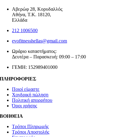
Αβερώφ 28, Κορυδαλλός
Αθήνα, Τ.Κ. 18120,
Ελλάδα
212 1006500
evofitnesshellas@gmail.com
Ωράριο καταστήματος:
Δευτέρα – Παρασκευή: 09:00 – 17:00
ΓΕΜΗ: 152989401000
ΠΛΗΡΟΦΟΡΙΕΣ
Ποιοί είμαστε
Χονδρική πώληση
Πολιτική απορρήτου
Όροι χρήσης
ΒΟΗΘΕΙΑ
Τρόποι Πληρωμής
Τρόποι Αποστολής