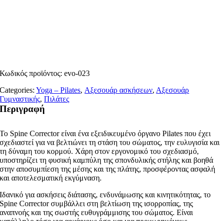
Κωδικός προϊόντος:
evo-023
Categories:
Yoga – Pilates
,
Αξεσουάρ ασκήσεων
,
Αξεσουάρ
Γυμναστικής
,
Πιλάτες
Περιγραφή
Το Spine Corrector είναι ένα εξειδικευμένο όργανο Pilates που έχει
σχεδιαστεί για να βελτιώνει τη στάση του σώματος, την ευλυγισία και
τη δύναμη του κορμού. Χάρη στον εργονομικό του σχεδιασμό,
υποστηρίζει τη φυσική καμπύλη της σπονδυλικής στήλης και βοηθά
στην αποσυμπίεση της μέσης και της πλάτης, προσφέροντας ασφαλή
και αποτελεσματική εκγύμναση.
Ιδανικό για ασκήσεις διάτασης, ενδυνάμωσης και κινητικότητας, το
Spine Corrector συμβάλλει στη βελτίωση της ισορροπίας, της
αναπνοής και της σωστής ευθυγράμμισης του σώματος. Είναι