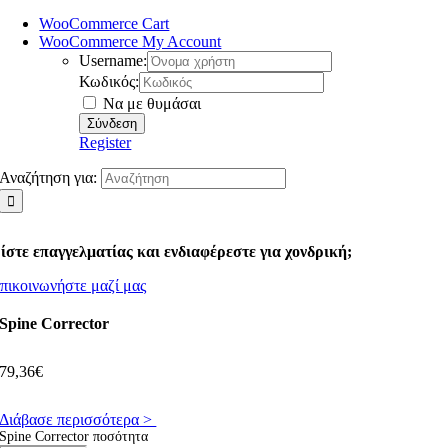
WooCommerce Cart
WooCommerce My Account
Username:
Κωδικός:
Να με θυμάσαι
Register
Αναζήτηση για:
ίστε επαγγελματίας και ενδιαφέρεστε για χονδρική;
πικοινωνήστε μαζί μας
Spine Corrector
79,36
€
Διάβασε περισσότερα >
Spine Corrector ποσότητα