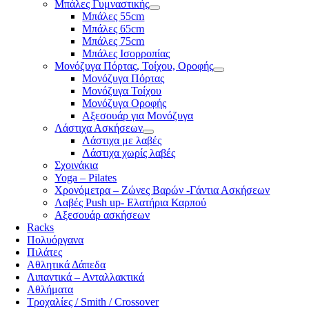
Μπάλες Γυμναστικής
Μπάλες 55cm
Μπάλες 65cm
Μπάλες 75cm
Μπάλες Ισορροπίας
Μονόζυγα Πόρτας, Τοίχου, Οροφής
Μονόζυγα Πόρτας
Μονόζυγα Τοίχου
Μονόζυγα Οροφής
Αξεσουάρ για Μονόζυγα
Λάστιχα Ασκήσεων
Λάστιχα με λαβές
Λάστιχα χωρίς λαβές
Σχοινάκια
Yoga – Pilates
Χρονόμετρα – Ζώνες Βαρών -Γάντια Ασκήσεων
Λαβές Push up- Ελατήρια Καρπού
Αξεσουάρ ασκήσεων
Racks
Πολυόργανα
Πιλάτες
Αθλητικά Δάπεδα
Λιπαντικά – Ανταλλακτικά
Αθλήματα
Τροχαλίες / Smith / Crossover