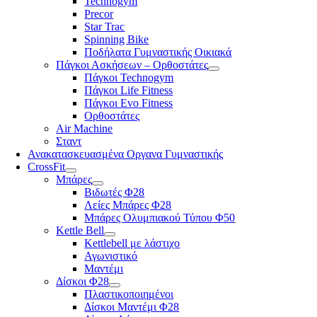
Technogym
Precor
Star Trac
Spinning Bike
Ποδήλατα Γυμναστικής Οικιακά
Πάγκοι Ασκήσεων – Ορθοστάτες
Πάγκοι Technogym
Πάγκοι Life Fitness
Πάγκοι Evo Fitness
Ορθοστάτες
Air Machine
Σταντ
Ανακατασκευασμένα Οργανα Γυμναστικής
CrossFit
Μπάρες
Βιδωτές Φ28
Λείες Μπάρες Φ28
Μπάρες Ολυμπιακού Τύπου Φ50
Kettle Bell
Kettlebell με λάστιχο
Αγωνιστικό
Μαντέμι
Δίσκοι Φ28
Πλαστικοποιημένοι
Δίσκοι Μαντέμι Φ28