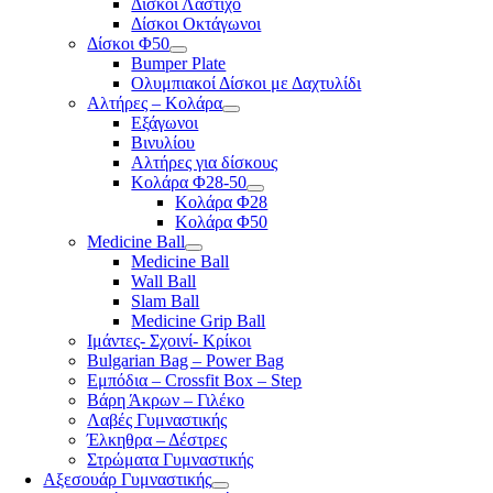
Δίσκοι Λάστιχο
Δίσκοι Οκτάγωνοι
Δίσκοι Φ50
Bumper Plate
Ολυμπιακοί Δίσκοι με Δαχτυλίδι
Αλτήρες – Κολάρα
Εξάγωνοι
Βινυλίου
Αλτήρες για δίσκους
Κολάρα Φ28-50
Κολάρα Φ28
Κολάρα Φ50
Medicine Ball
Medicine Ball
Wall Ball
Slam Ball
Medicine Grip Ball
Ιμάντες- Σχοινί- Κρίκοι
Bulgarian Bag – Power Bag
Εμπόδια – Crossfit Box – Step
Βάρη Άκρων – Γιλέκο
Λαβές Γυμναστικής
Έλκηθρα – Δέστρες
Στρώματα Γυμναστικής
Αξεσουάρ Γυμναστικής