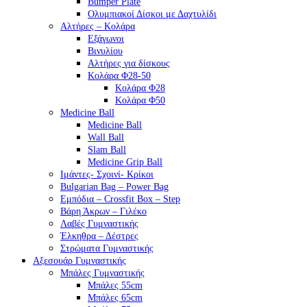
Bumper Plate
Ολυμπιακοί Δίσκοι με Δαχτυλίδι
Αλτήρες – Κολάρα
Εξάγωνοι
Βινυλίου
Αλτήρες για δίσκους
Κολάρα Φ28-50
Κολάρα Φ28
Κολάρα Φ50
Medicine Ball
Medicine Ball
Wall Ball
Slam Ball
Medicine Grip Ball
Ιμάντες- Σχοινί- Κρίκοι
Bulgarian Bag – Power Bag
Εμπόδια – Crossfit Box – Step
Βάρη Άκρων – Γιλέκο
Λαβές Γυμναστικής
Έλκηθρα – Δέστρες
Στρώματα Γυμναστικής
Αξεσουάρ Γυμναστικής
Μπάλες Γυμναστικής
Μπάλες 55cm
Μπάλες 65cm