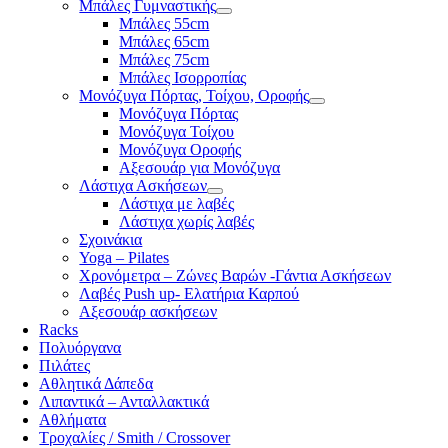
Μπάλες Γυμναστικής
Μπάλες 55cm
Μπάλες 65cm
Μπάλες 75cm
Μπάλες Ισορροπίας
Μονόζυγα Πόρτας, Τοίχου, Οροφής
Μονόζυγα Πόρτας
Μονόζυγα Τοίχου
Μονόζυγα Οροφής
Αξεσουάρ για Μονόζυγα
Λάστιχα Ασκήσεων
Λάστιχα με λαβές
Λάστιχα χωρίς λαβές
Σχοινάκια
Yoga – Pilates
Χρονόμετρα – Ζώνες Βαρών -Γάντια Ασκήσεων
Λαβές Push up- Ελατήρια Καρπού
Αξεσουάρ ασκήσεων
Racks
Πολυόργανα
Πιλάτες
Αθλητικά Δάπεδα
Λιπαντικά – Ανταλλακτικά
Αθλήματα
Τροχαλίες / Smith / Crossover