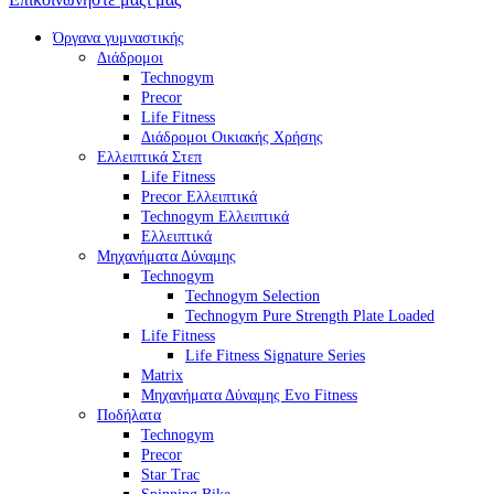
Όργανα γυμναστικής
Διάδρομοι
Technogym
Precor
Life Fitness
Διάδρομοι Οικιακής Χρήσης
Ελλειπτικά Στεπ
Life Fitness
Precor Ελλειπτικά
Technogym Ελλειπτικά
Ελλειπτικά
Μηχανήματα Δύναμης
Technogym
Technogym Selection
Technogym Pure Strength Plate Loaded
Life Fitness
Life Fitness Signature Series
Matrix
Μηχανήματα Δύναμης Evo Fitness
Ποδήλατα
Technogym
Precor
Star Trac