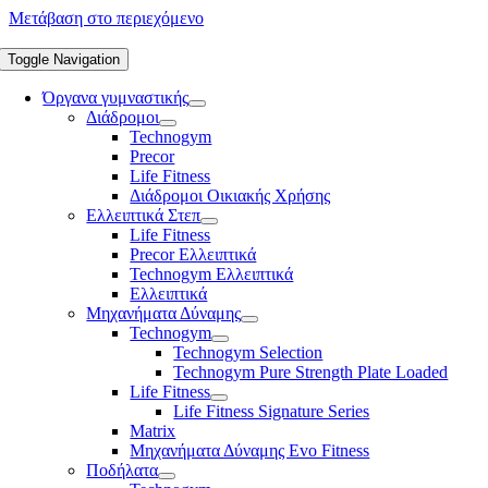
Μετάβαση στο περιεχόμενο
Toggle Navigation
Όργανα γυμναστικής
Διάδρομοι
Technogym
Precor
Life Fitness
Διάδρομοι Οικιακής Χρήσης
Ελλειπτικά Στεπ
Life Fitness
Precor Ελλειπτικά
Technogym Ελλειπτικά
Ελλειπτικά
Μηχανήματα Δύναμης
Technogym
Technogym Selection
Technogym Pure Strength Plate Loaded
Life Fitness
Life Fitness Signature Series
Matrix
Μηχανήματα Δύναμης Evo Fitness
Ποδήλατα