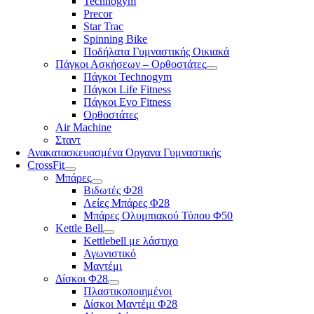
Technogym
Precor
Star Trac
Spinning Bike
Ποδήλατα Γυμναστικής Οικιακά
Πάγκοι Ασκήσεων – Ορθοστάτες
Πάγκοι Technogym
Πάγκοι Life Fitness
Πάγκοι Evo Fitness
Ορθοστάτες
Air Machine
Σταντ
Ανακατασκευασμένα Οργανα Γυμναστικής
CrossFit
Μπάρες
Βιδωτές Φ28
Λείες Μπάρες Φ28
Μπάρες Ολυμπιακού Τύπου Φ50
Kettle Bell
Kettlebell με λάστιχο
Αγωνιστικό
Μαντέμι
Δίσκοι Φ28
Πλαστικοποιημένοι
Δίσκοι Μαντέμι Φ28