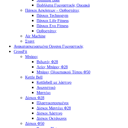
Spinning Bike
Ποδήλατα Γυμναστικής Οικιακά
Πάγκοι Ασκήσεων – Ορθοστάτες
Πάγκοι Technogym
Πάγκοι Life Fitness
Πάγκοι Evo Fitness
Ορθοστάτες
Air Machine
Σταντ
Ανακατασκευασμένα Οργανα Γυμναστικής
CrossFit
Μπάρες
Βιδωτές Φ28
Λείες Μπάρες Φ28
Μπάρες Ολυμπιακού Τύπου Φ50
Kettle Bell
Kettlebell με λάστιχο
Αγωνιστικό
Μαντέμι
Δίσκοι Φ28
Πλαστικοποιημένοι
Δίσκοι Μαντέμι Φ28
Δίσκοι Λάστιχο
Δίσκοι Οκτάγωνοι
Δίσκοι Φ50