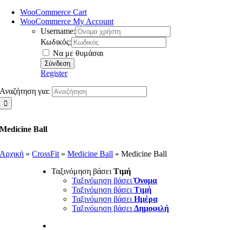
WooCommerce Cart
WooCommerce My Account
Username:
Κωδικός:
Να με θυμάσαι
Register
Αναζήτηση για:
Medicine Ball
Αρχική
»
CrossFit
»
Medicine Ball
»
Medicine Ball
Ταξινόμηση βάσει
Τιμή
Ταξινόμηση βάσει
Όνομα
Ταξινόμηση βάσει
Τιμή
Ταξινόμηση βάσει
Ημέρα
Ταξινόμηση βάσει
Δημοφιλή