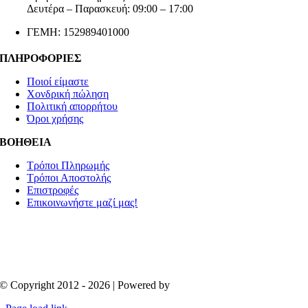
Δευτέρα – Παρασκευή: 09:00 – 17:00
ΓΕΜΗ: 152989401000
ΠΛΗΡΟΦΟΡΙΕΣ
Ποιοί είμαστε
Χονδρική πώληση
Πολιτική απορρήτου
Όροι χρήσης
ΒΟΗΘΕΙΑ
Τρόποι Πληρωμής
Τρόποι Αποστολής
Επιστροφές
Επικοινωνήστε μαζί μας!
© Copyright 2012 - 2026 | Powered by
Aboutnet