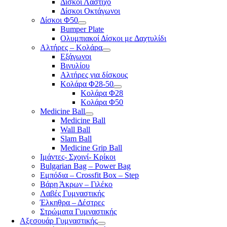
Δίσκοι Λάστιχο
Δίσκοι Οκτάγωνοι
Δίσκοι Φ50
Bumper Plate
Ολυμπιακοί Δίσκοι με Δαχτυλίδι
Αλτήρες – Κολάρα
Εξάγωνοι
Βινυλίου
Αλτήρες για δίσκους
Κολάρα Φ28-50
Κολάρα Φ28
Κολάρα Φ50
Medicine Ball
Medicine Ball
Wall Ball
Slam Ball
Medicine Grip Ball
Ιμάντες- Σχοινί- Κρίκοι
Bulgarian Bag – Power Bag
Εμπόδια – Crossfit Box – Step
Βάρη Άκρων – Γιλέκο
Λαβές Γυμναστικής
Έλκηθρα – Δέστρες
Στρώματα Γυμναστικής
Αξεσουάρ Γυμναστικής