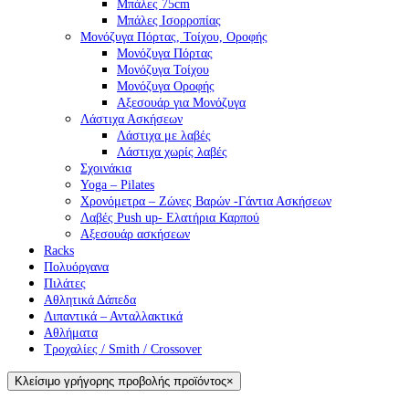
Μπάλες 75cm
Μπάλες Ισορροπίας
Μονόζυγα Πόρτας, Τοίχου, Οροφής
Μονόζυγα Πόρτας
Μονόζυγα Τοίχου
Μονόζυγα Οροφής
Αξεσουάρ για Μονόζυγα
Λάστιχα Ασκήσεων
Λάστιχα με λαβές
Λάστιχα χωρίς λαβές
Σχοινάκια
Yoga – Pilates
Χρονόμετρα – Ζώνες Βαρών -Γάντια Ασκήσεων
Λαβές Push up- Ελατήρια Καρπού
Αξεσουάρ ασκήσεων
Racks
Πολυόργανα
Πιλάτες
Αθλητικά Δάπεδα
Λιπαντικά – Ανταλλακτικά
Αθλήματα
Τροχαλίες / Smith / Crossover
Κλείσιμο γρήγορης προβολής προϊόντος
×