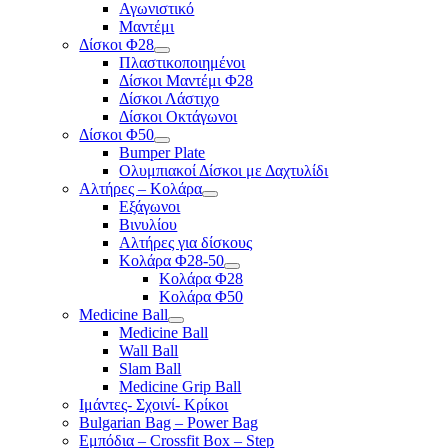
Αγωνιστικό
Μαντέμι
Δίσκοι Φ28
Πλαστικοποιημένοι
Δίσκοι Μαντέμι Φ28
Δίσκοι Λάστιχο
Δίσκοι Οκτάγωνοι
Δίσκοι Φ50
Bumper Plate
Ολυμπιακοί Δίσκοι με Δαχτυλίδι
Αλτήρες – Κολάρα
Εξάγωνοι
Βινυλίου
Αλτήρες για δίσκους
Κολάρα Φ28-50
Κολάρα Φ28
Κολάρα Φ50
Medicine Ball
Medicine Ball
Wall Ball
Slam Ball
Medicine Grip Ball
Ιμάντες- Σχοινί- Κρίκοι
Bulgarian Bag – Power Bag
Εμπόδια – Crossfit Box – Step