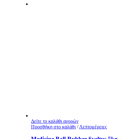
Δείτε το καλάθι αγορών
Προσθήκη στο καλάθι
/
Λεπτομέρειες
Medicine Ball Rubber Sveltus 5kg