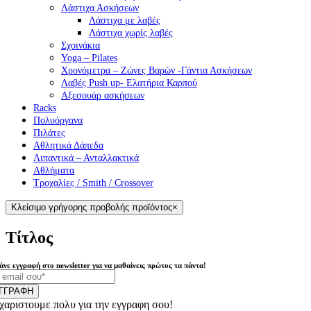
Λάστιχα Ασκήσεων
Λάστιχα με λαβές
Λάστιχα χωρίς λαβές
Σχοινάκια
Yoga – Pilates
Χρονόμετρα – Ζώνες Βαρών -Γάντια Ασκήσεων
Λαβές Push up- Ελατήρια Καρπού
Αξεσουάρ ασκήσεων
Racks
Πολυόργανα
Πιλάτες
Αθλητικά Δάπεδα
Λιπαντικά – Ανταλλακτικά
Αθλήματα
Τροχαλίες / Smith / Crossover
Κλείσιμο γρήγορης προβολής προϊόντος
×
Τίτλος
άνε εγγραφή στο newsletter για να μαθαίνεις πρώτος τα πάντα!
ΓΓΡΑΦΗ
χαριστουμε πολυ για την εγγραφη σου!