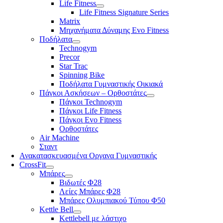
Life Fitness
Life Fitness Signature Series
Matrix
Μηχανήματα Δύναμης Evo Fitness
Ποδήλατα
Technogym
Precor
Star Trac
Spinning Bike
Ποδήλατα Γυμναστικής Οικιακά
Πάγκοι Ασκήσεων – Ορθοστάτες
Πάγκοι Technogym
Πάγκοι Life Fitness
Πάγκοι Evo Fitness
Ορθοστάτες
Air Machine
Σταντ
Ανακατασκευασμένα Οργανα Γυμναστικής
CrossFit
Μπάρες
Βιδωτές Φ28
Λείες Μπάρες Φ28
Μπάρες Ολυμπιακού Τύπου Φ50
Kettle Bell
Kettlebell με λάστιχο