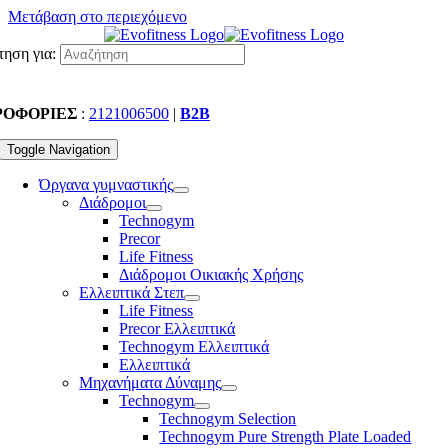
Μετάβαση στο περιεχόμενο
ηση για:
ΡΟΦΟΡΙΕΣ
:
2121006500
|
B2B
Toggle Navigation
Όργανα γυμναστικής
Διάδρομοι
Technogym
Precor
Life Fitness
Διάδρομοι Οικιακής Χρήσης
Ελλειπτικά Στεπ
Life Fitness
Precor Ελλειπτικά
Technogym Ελλειπτικά
Ελλειπτικά
Μηχανήματα Δύναμης
Technogym
Technogym Selection
Technogym Pure Strength Plate Loaded