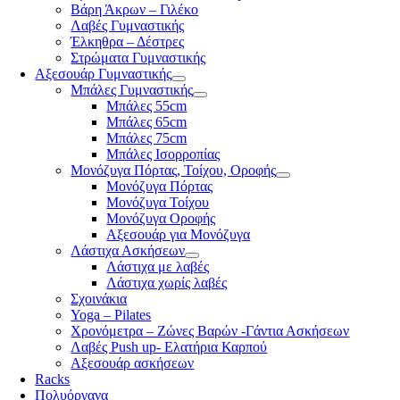
Βάρη Άκρων – Γιλέκο
Λαβές Γυμναστικής
Έλκηθρα – Δέστρες
Στρώματα Γυμναστικής
Αξεσουάρ Γυμναστικής
Μπάλες Γυμναστικής
Μπάλες 55cm
Μπάλες 65cm
Μπάλες 75cm
Μπάλες Ισορροπίας
Μονόζυγα Πόρτας, Τοίχου, Οροφής
Μονόζυγα Πόρτας
Μονόζυγα Τοίχου
Μονόζυγα Οροφής
Αξεσουάρ για Μονόζυγα
Λάστιχα Ασκήσεων
Λάστιχα με λαβές
Λάστιχα χωρίς λαβές
Σχοινάκια
Yoga – Pilates
Χρονόμετρα – Ζώνες Βαρών -Γάντια Ασκήσεων
Λαβές Push up- Ελατήρια Καρπού
Αξεσουάρ ασκήσεων
Racks
Πολυόργανα