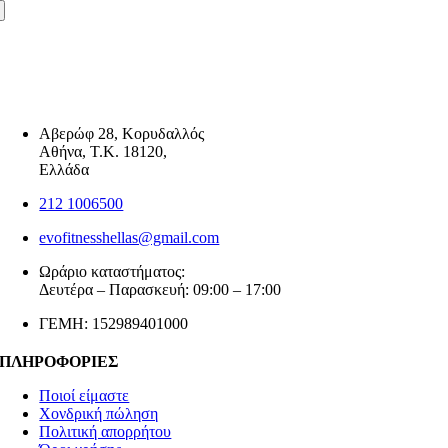
Αβερώφ 28, Κορυδαλλός
Αθήνα, Τ.Κ. 18120,
Ελλάδα
212 1006500
evofitnesshellas@gmail.com
Ωράριο καταστήματος:
Δευτέρα – Παρασκευή: 09:00 – 17:00
ΓΕΜΗ: 152989401000
ΠΛΗΡΟΦΟΡΙΕΣ
Ποιοί είμαστε
Χονδρική πώληση
Πολιτική απορρήτου