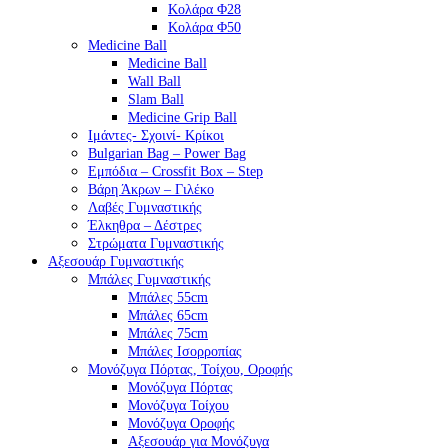
Κολάρα Φ28
Κολάρα Φ50
Medicine Ball
Medicine Ball
Wall Ball
Slam Ball
Medicine Grip Ball
Ιμάντες- Σχοινί- Κρίκοι
Bulgarian Bag – Power Bag
Εμπόδια – Crossfit Box – Step
Βάρη Άκρων – Γιλέκο
Λαβές Γυμναστικής
Έλκηθρα – Δέστρες
Στρώματα Γυμναστικής
Αξεσουάρ Γυμναστικής
Μπάλες Γυμναστικής
Μπάλες 55cm
Μπάλες 65cm
Μπάλες 75cm
Μπάλες Ισορροπίας
Μονόζυγα Πόρτας, Τοίχου, Οροφής
Μονόζυγα Πόρτας
Μονόζυγα Τοίχου
Μονόζυγα Οροφής
Αξεσουάρ για Μονόζυγα