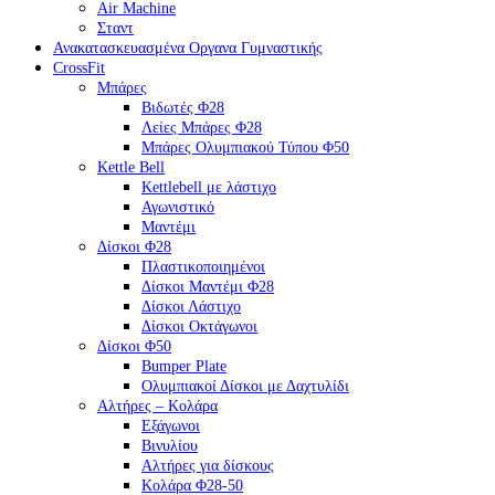
Air Machine
Σταντ
Ανακατασκευασμένα Οργανα Γυμναστικής
CrossFit
Μπάρες
Βιδωτές Φ28
Λείες Μπάρες Φ28
Μπάρες Ολυμπιακού Τύπου Φ50
Kettle Bell
Kettlebell με λάστιχο
Αγωνιστικό
Μαντέμι
Δίσκοι Φ28
Πλαστικοποιημένοι
Δίσκοι Μαντέμι Φ28
Δίσκοι Λάστιχο
Δίσκοι Οκτάγωνοι
Δίσκοι Φ50
Bumper Plate
Ολυμπιακοί Δίσκοι με Δαχτυλίδι
Αλτήρες – Κολάρα
Εξάγωνοι
Βινυλίου
Αλτήρες για δίσκους
Κολάρα Φ28-50