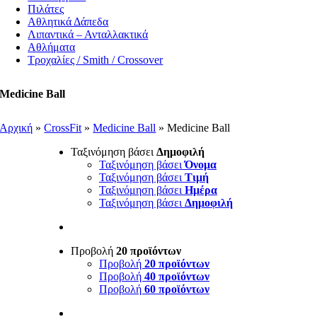
Πιλάτες
Αθλητικά Δάπεδα
Λιπαντικά – Ανταλλακτικά
Αθλήματα
Τροχαλίες / Smith / Crossover
Medicine Ball
Αρχική
»
CrossFit
»
Medicine Ball
»
Medicine Ball
Ταξινόμηση βάσει
Δημοφιλή
Ταξινόμηση βάσει
Όνομα
Ταξινόμηση βάσει
Τιμή
Ταξινόμηση βάσει
Ημέρα
Ταξινόμηση βάσει
Δημοφιλή
Προβολή
20 προϊόντων
Προβολή
20 προϊόντων
Προβολή
40 προϊόντων
Προβολή
60 προϊόντων