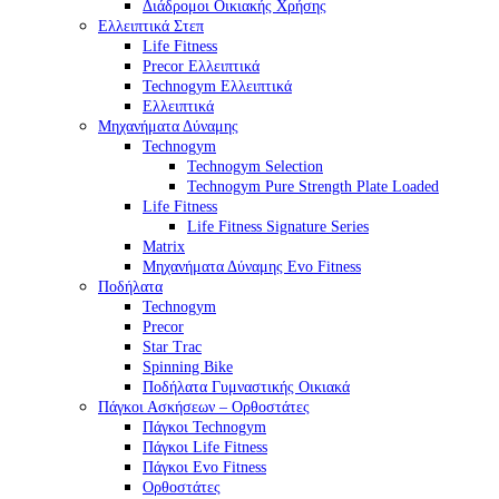
Διάδρομοι Οικιακής Χρήσης
Ελλειπτικά Στεπ
Life Fitness
Precor Ελλειπτικά
Technogym Ελλειπτικά
Ελλειπτικά
Μηχανήματα Δύναμης
Technogym
Technogym Selection
Technogym Pure Strength Plate Loaded
Life Fitness
Life Fitness Signature Series
Matrix
Μηχανήματα Δύναμης Evo Fitness
Ποδήλατα
Technogym
Precor
Star Trac
Spinning Bike
Ποδήλατα Γυμναστικής Οικιακά
Πάγκοι Ασκήσεων – Ορθοστάτες
Πάγκοι Technogym
Πάγκοι Life Fitness
Πάγκοι Evo Fitness
Ορθοστάτες