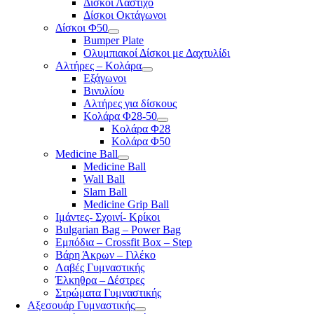
Δίσκοι Λάστιχο
Δίσκοι Οκτάγωνοι
Δίσκοι Φ50
Bumper Plate
Ολυμπιακοί Δίσκοι με Δαχτυλίδι
Αλτήρες – Κολάρα
Εξάγωνοι
Βινυλίου
Αλτήρες για δίσκους
Κολάρα Φ28-50
Κολάρα Φ28
Κολάρα Φ50
Medicine Ball
Medicine Ball
Wall Ball
Slam Ball
Medicine Grip Ball
Ιμάντες- Σχοινί- Κρίκοι
Bulgarian Bag – Power Bag
Εμπόδια – Crossfit Box – Step
Βάρη Άκρων – Γιλέκο
Λαβές Γυμναστικής
Έλκηθρα – Δέστρες
Στρώματα Γυμναστικής
Αξεσουάρ Γυμναστικής