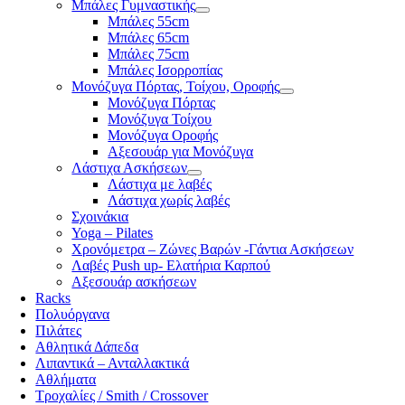
Μπάλες Γυμναστικής
Μπάλες 55cm
Μπάλες 65cm
Μπάλες 75cm
Μπάλες Ισορροπίας
Μονόζυγα Πόρτας, Τοίχου, Οροφής
Μονόζυγα Πόρτας
Μονόζυγα Τοίχου
Μονόζυγα Οροφής
Αξεσουάρ για Μονόζυγα
Λάστιχα Ασκήσεων
Λάστιχα με λαβές
Λάστιχα χωρίς λαβές
Σχοινάκια
Yoga – Pilates
Χρονόμετρα – Ζώνες Βαρών -Γάντια Ασκήσεων
Λαβές Push up- Ελατήρια Καρπού
Αξεσουάρ ασκήσεων
Racks
Πολυόργανα
Πιλάτες
Αθλητικά Δάπεδα
Λιπαντικά – Ανταλλακτικά
Αθλήματα
Τροχαλίες / Smith / Crossover