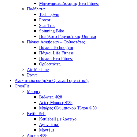
Μηχανήματα Δύναμης Evo Fitness
Ποδήλατα
Technogym
Precor
Star Trac
Spinning Bike
Ποδήλατα Γυμναστικής Οικιακά
Πάγκοι Ασκήσεων – Ορθοστάτες
Πάγκοι Technogym
Πάγκοι Life Fitness
Πάγκοι Evo Fitness
Ορθοστάτες
Air Machine
Σταντ
Ανακατασκευασμένα Οργανα Γυμναστικής
CrossFit
Μπάρες
Βιδωτές Φ28
Λείες Μπάρες Φ28
Μπάρες Ολυμπιακού Τύπου Φ50
Kettle Bell
Kettlebell με λάστιχο
Αγωνιστικό
Μαντέμι
Δίσκοι Φ28