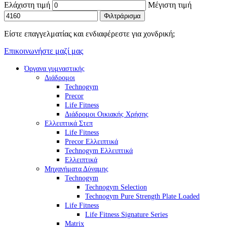
Ελάχιστη τιμή
Μέγιστη τιμή
Φιλτράρισμα
Είστε επαγγελματίας και ενδιαφέρεστε για χονδρική;
Επικοινωνήστε μαζί μας
Όργανα γυμναστικής
Διάδρομοι
Technogym
Precor
Life Fitness
Διάδρομοι Οικιακής Χρήσης
Ελλειπτικά Στεπ
Life Fitness
Precor Ελλειπτικά
Technogym Ελλειπτικά
Ελλειπτικά
Μηχανήματα Δύναμης
Technogym
Technogym Selection
Technogym Pure Strength Plate Loaded
Life Fitness
Life Fitness Signature Series
Matrix