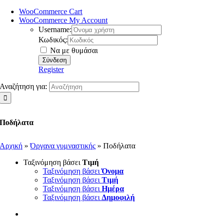
WooCommerce Cart
WooCommerce My Account
Username:
Κωδικός:
Να με θυμάσαι
Register
Αναζήτηση για:
Ποδήλατα
Αρχική
»
Όργανα γυμναστικής
»
Ποδήλατα
Ταξινόμηση βάσει
Τιμή
Ταξινόμηση βάσει
Όνομα
Ταξινόμηση βάσει
Τιμή
Ταξινόμηση βάσει
Ημέρα
Ταξινόμηση βάσει
Δημοφιλή