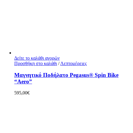
Δείτε το καλάθι αγορών
Προσθήκη στο καλάθι
/
Λεπτομέρειες
Μαγνητικό Ποδήλατο Pegasus® Spin Bike
“Aero”
595,00
€