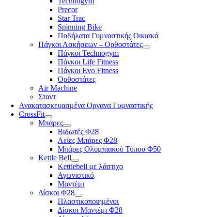
Technogym
Precor
Star Trac
Spinning Bike
Ποδήλατα Γυμναστικής Οικιακά
Πάγκοι Ασκήσεων – Ορθοστάτες
Πάγκοι Technogym
Πάγκοι Life Fitness
Πάγκοι Evo Fitness
Ορθοστάτες
Air Machine
Σταντ
Ανακατασκευασμένα Οργανα Γυμναστικής
CrossFit
Μπάρες
Βιδωτές Φ28
Λείες Μπάρες Φ28
Μπάρες Ολυμπιακού Τύπου Φ50
Kettle Bell
Kettlebell με λάστιχο
Αγωνιστικό
Μαντέμι
Δίσκοι Φ28
Πλαστικοποιημένοι
Δίσκοι Μαντέμι Φ28