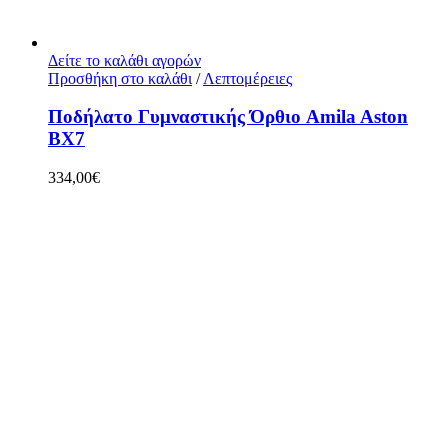
Δείτε το καλάθι αγορών
Προσθήκη στο καλάθι
/
Λεπτομέρειες
Ποδήλατο Γυμναστικής Όρθιο Amila Aston
BX7
334,00
€