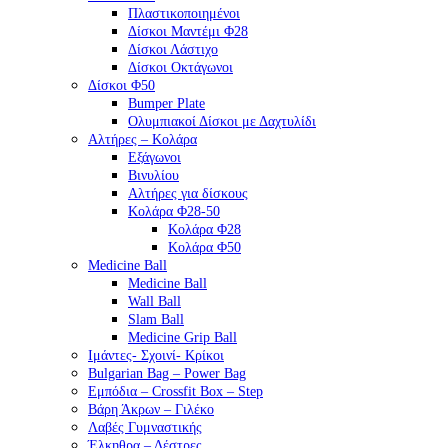
Πλαστικοποιημένοι
Δίσκοι Μαντέμι Φ28
Δίσκοι Λάστιχο
Δίσκοι Οκτάγωνοι
Δίσκοι Φ50
Bumper Plate
Ολυμπιακοί Δίσκοι με Δαχτυλίδι
Αλτήρες – Κολάρα
Εξάγωνοι
Βινυλίου
Αλτήρες για δίσκους
Κολάρα Φ28-50
Κολάρα Φ28
Κολάρα Φ50
Medicine Ball
Medicine Ball
Wall Ball
Slam Ball
Medicine Grip Ball
Ιμάντες- Σχοινί- Κρίκοι
Bulgarian Bag – Power Bag
Εμπόδια – Crossfit Box – Step
Βάρη Άκρων – Γιλέκο
Λαβές Γυμναστικής
Έλκηθρα – Δέστρες