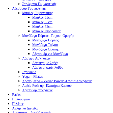
Στρώματα Γυμναστικής
Αξεσουάρ Γυμναστικής
Μπάλες Γυμναστικής
Μπάλες 55cm
Μπάλες 65cm
Μπάλες 75cm
Μπάλες Ισορροπίας
Μονόζυγα Πόρτας, Τοίχου, Οροφής
Μονόζυγα Πόρτας
Μονόζυγα Τοίχου
Μονόζυγα Οροφής
Αξεσουάρ για Μονόζυγα
Λάστιχα Ασκήσεων
Λάστιχα με λαβές
Λάστιχα χωρίς λαβές
Σχοινάκια
Yoga – Pilates
Χρονόμετρα – Ζώνες Βαρών -Γάντια Ασκήσεων
Λαβές Push up- Ελατήρια Καρπού
Αξεσουάρ ασκήσεων
Racks
Πολυόργανα
Πιλάτες
Αθλητικά Δάπεδα
Λιπαντικά – Ανταλλακτικά