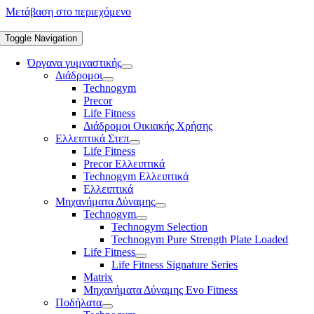
Μετάβαση στο περιεχόμενο
Toggle Navigation
Όργανα γυμναστικής
Διάδρομοι
Technogym
Precor
Life Fitness
Διάδρομοι Οικιακής Χρήσης
Ελλειπτικά Στεπ
Life Fitness
Precor Ελλειπτικά
Technogym Ελλειπτικά
Ελλειπτικά
Μηχανήματα Δύναμης
Technogym
Technogym Selection
Technogym Pure Strength Plate Loaded
Life Fitness
Life Fitness Signature Series
Matrix
Μηχανήματα Δύναμης Evo Fitness
Ποδήλατα