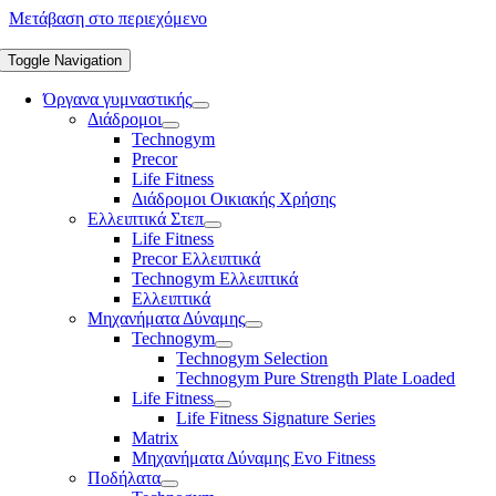
Μετάβαση στο περιεχόμενο
Toggle Navigation
Όργανα γυμναστικής
Διάδρομοι
Technogym
Precor
Life Fitness
Διάδρομοι Οικιακής Χρήσης
Ελλειπτικά Στεπ
Life Fitness
Precor Ελλειπτικά
Technogym Ελλειπτικά
Ελλειπτικά
Μηχανήματα Δύναμης
Technogym
Technogym Selection
Technogym Pure Strength Plate Loaded
Life Fitness
Life Fitness Signature Series
Matrix
Μηχανήματα Δύναμης Evo Fitness
Ποδήλατα