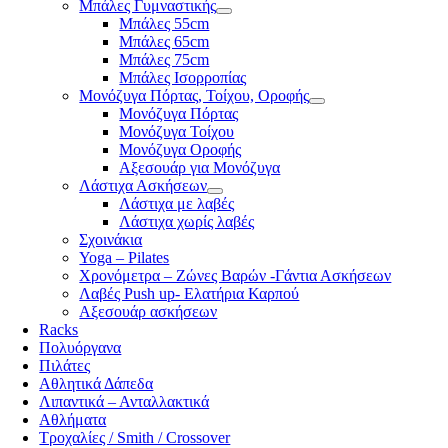
Μπάλες Γυμναστικής
Μπάλες 55cm
Μπάλες 65cm
Μπάλες 75cm
Μπάλες Ισορροπίας
Μονόζυγα Πόρτας, Τοίχου, Οροφής
Μονόζυγα Πόρτας
Μονόζυγα Τοίχου
Μονόζυγα Οροφής
Αξεσουάρ για Μονόζυγα
Λάστιχα Ασκήσεων
Λάστιχα με λαβές
Λάστιχα χωρίς λαβές
Σχοινάκια
Yoga – Pilates
Χρονόμετρα – Ζώνες Βαρών -Γάντια Ασκήσεων
Λαβές Push up- Ελατήρια Καρπού
Αξεσουάρ ασκήσεων
Racks
Πολυόργανα
Πιλάτες
Αθλητικά Δάπεδα
Λιπαντικά – Ανταλλακτικά
Αθλήματα
Τροχαλίες / Smith / Crossover