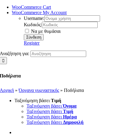
WooCommerce Cart
WooCommerce My Account
Username:
Κωδικός:
Να με θυμάσαι
Register
Αναζήτηση για:
Ποδήλατα
Αρχική
»
Όργανα γυμναστικής
»
Ποδήλατα
Ταξινόμηση βάσει
Τιμή
Ταξινόμηση βάσει
Όνομα
Ταξινόμηση βάσει
Τιμή
Ταξινόμηση βάσει
Ημέρα
Ταξινόμηση βάσει
Δημοφιλή