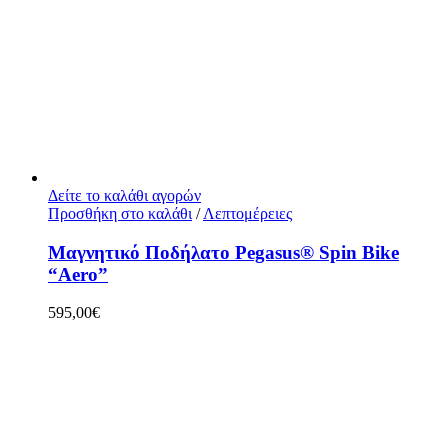
Δείτε το καλάθι αγορών
Προσθήκη στο καλάθι
/
Λεπτομέρειες
Μαγνητικό Ποδήλατο Pegasus® Spin Bike
“Aero”
595,00
€