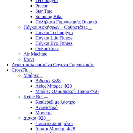
Technogym
Precor
Star Trac
Spinning Bike
Ποδήλατα Γυμναστικής Οικιακά
Πάγκοι Ασκήσεων – Ορθοστάτες
Πάγκοι Technogym
Πάγκοι Life Fitness
Πάγκοι Evo Fitness
Ορθοστάτες
Air Machine
Σταντ
Ανακατασκευασμένα Οργανα Γυμναστικής
CrossFit
Μπάρες
Βιδωτές Φ28
Λείες Μπάρες Φ28
Μπάρες Ολυμπιακού Τύπου Φ50
Kettle Bell
Kettlebell με λάστιχο
Αγωνιστικό
Μαντέμι
Δίσκοι Φ28
Πλαστικοποιημένοι
Δίσκοι Μαντέμι Φ28