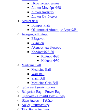
Πλαστικοποιημένοι
Δίσκοι Μαντέμι Φ28
Δίσκοι Λάστιχο
Δίσκοι Οκτάγωνοι
Δίσκοι Φ50
Bumper Plate
Ολυμπιακοί Δίσκοι με Δαχτυλίδι
Αλτήρες – Κολάρα
Εξάγωνοι
Βινυλίου
Αλτήρες για δίσκους
Κολάρα Φ28-50
Κολάρα Φ28
Κολάρα Φ50
Medicine Ball
Medicine Ball
Wall Ball
Slam Ball
Medicine Grip Ball
Ιμάντες- Σχοινί- Κρίκοι
Bulgarian Bag – Power Bag
Εμπόδια – Crossfit Box – Step
Βάρη Άκρων – Γιλέκο
Λαβές Γυμναστικής
Έλκηθρα – Δέστρες