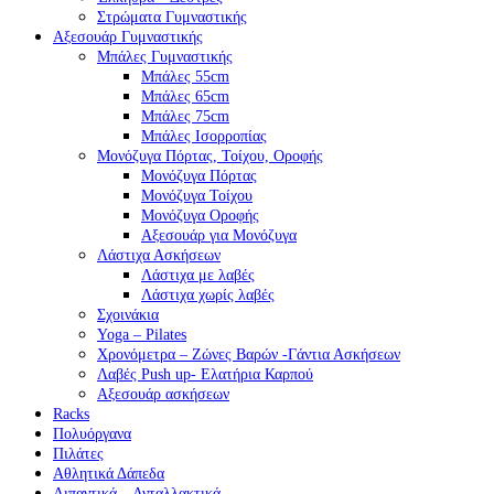
Στρώματα Γυμναστικής
Αξεσουάρ Γυμναστικής
Μπάλες Γυμναστικής
Μπάλες 55cm
Μπάλες 65cm
Μπάλες 75cm
Μπάλες Ισορροπίας
Μονόζυγα Πόρτας, Τοίχου, Οροφής
Μονόζυγα Πόρτας
Μονόζυγα Τοίχου
Μονόζυγα Οροφής
Αξεσουάρ για Μονόζυγα
Λάστιχα Ασκήσεων
Λάστιχα με λαβές
Λάστιχα χωρίς λαβές
Σχοινάκια
Yoga – Pilates
Χρονόμετρα – Ζώνες Βαρών -Γάντια Ασκήσεων
Λαβές Push up- Ελατήρια Καρπού
Αξεσουάρ ασκήσεων
Racks
Πολυόργανα
Πιλάτες
Αθλητικά Δάπεδα
Λιπαντικά – Ανταλλακτικά