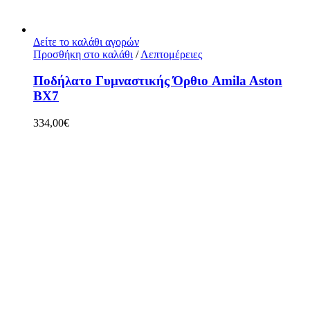
Δείτε το καλάθι αγορών
Προσθήκη στο καλάθι
/
Λεπτομέρειες
Ποδήλατο Γυμναστικής Όρθιο Amila Aston
BX7
334,00
€