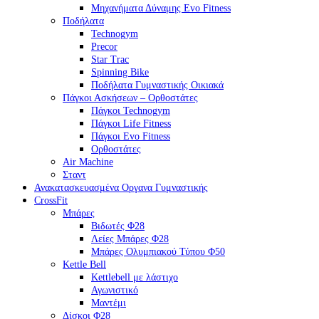
Μηχανήματα Δύναμης Evo Fitness
Ποδήλατα
Technogym
Precor
Star Trac
Spinning Bike
Ποδήλατα Γυμναστικής Οικιακά
Πάγκοι Ασκήσεων – Ορθοστάτες
Πάγκοι Technogym
Πάγκοι Life Fitness
Πάγκοι Evo Fitness
Ορθοστάτες
Air Machine
Σταντ
Ανακατασκευασμένα Οργανα Γυμναστικής
CrossFit
Μπάρες
Βιδωτές Φ28
Λείες Μπάρες Φ28
Μπάρες Ολυμπιακού Τύπου Φ50
Kettle Bell
Kettlebell με λάστιχο
Αγωνιστικό
Μαντέμι
Δίσκοι Φ28