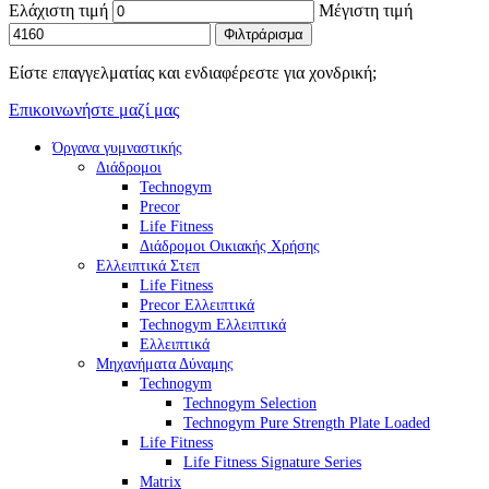
Ελάχιστη τιμή
Μέγιστη τιμή
Φιλτράρισμα
Είστε επαγγελματίας και ενδιαφέρεστε για χονδρική;
Επικοινωνήστε μαζί μας
Όργανα γυμναστικής
Διάδρομοι
Technogym
Precor
Life Fitness
Διάδρομοι Οικιακής Χρήσης
Ελλειπτικά Στεπ
Life Fitness
Precor Ελλειπτικά
Technogym Ελλειπτικά
Ελλειπτικά
Μηχανήματα Δύναμης
Technogym
Technogym Selection
Technogym Pure Strength Plate Loaded
Life Fitness
Life Fitness Signature Series
Matrix