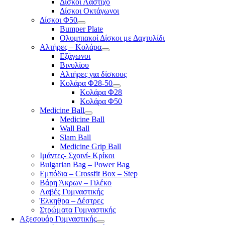
Δίσκοι Λάστιχο
Δίσκοι Οκτάγωνοι
Δίσκοι Φ50
Bumper Plate
Ολυμπιακοί Δίσκοι με Δαχτυλίδι
Αλτήρες – Κολάρα
Εξάγωνοι
Βινυλίου
Αλτήρες για δίσκους
Κολάρα Φ28-50
Κολάρα Φ28
Κολάρα Φ50
Medicine Ball
Medicine Ball
Wall Ball
Slam Ball
Medicine Grip Ball
Ιμάντες- Σχοινί- Κρίκοι
Bulgarian Bag – Power Bag
Εμπόδια – Crossfit Box – Step
Βάρη Άκρων – Γιλέκο
Λαβές Γυμναστικής
Έλκηθρα – Δέστρες
Στρώματα Γυμναστικής
Αξεσουάρ Γυμναστικής