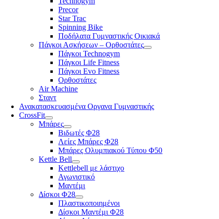
Technogym
Precor
Star Trac
Spinning Bike
Ποδήλατα Γυμναστικής Οικιακά
Πάγκοι Ασκήσεων – Ορθοστάτες
Πάγκοι Technogym
Πάγκοι Life Fitness
Πάγκοι Evo Fitness
Ορθοστάτες
Air Machine
Σταντ
Ανακατασκευασμένα Οργανα Γυμναστικής
CrossFit
Μπάρες
Βιδωτές Φ28
Λείες Μπάρες Φ28
Μπάρες Ολυμπιακού Τύπου Φ50
Kettle Bell
Kettlebell με λάστιχο
Αγωνιστικό
Μαντέμι
Δίσκοι Φ28
Πλαστικοποιημένοι
Δίσκοι Μαντέμι Φ28