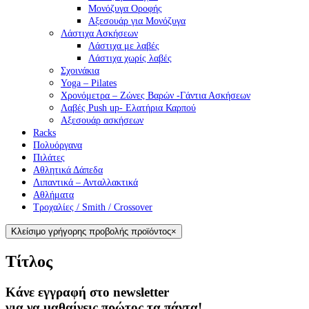
Μονόζυγα Οροφής
Αξεσουάρ για Μονόζυγα
Λάστιχα Ασκήσεων
Λάστιχα με λαβές
Λάστιχα χωρίς λαβές
Σχοινάκια
Yoga – Pilates
Χρονόμετρα – Ζώνες Βαρών -Γάντια Ασκήσεων
Λαβές Push up- Ελατήρια Καρπού
Αξεσουάρ ασκήσεων
Racks
Πολυόργανα
Πιλάτες
Αθλητικά Δάπεδα
Λιπαντικά – Ανταλλακτικά
Αθλήματα
Τροχαλίες / Smith / Crossover
Κλείσιμο γρήγορης προβολής προϊόντος
×
Τίτλος
Κάνε εγγραφή στο newsletter
για να μαθαίνεις πρώτος τα πάντα!