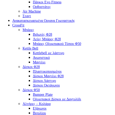
Πάγκοι Evo Fitness
Ορθοστάτες
Air Machine
Σταντ
Ανακατασκευασμένα Οργανα Γυμναστικής
CrossFit
Μπάρες
Βιδωτές Φ28
Λείες Μπάρες Φ28
Μπάρες Ολυμπιακού Τύπου Φ50
Kettle Bell
Kettlebell με λάστιχο
Αγωνιστικό
Μαντέμι
Δίσκοι Φ28
Πλαστικοποιημένοι
Δίσκοι Μαντέμι Φ28
Δίσκοι Λάστιχο
Δίσκοι Οκτάγωνοι
Δίσκοι Φ50
Bumper Plate
Ολυμπιακοί Δίσκοι με Δαχτυλίδι
Αλτήρες – Κολάρα
Εξάγωνοι
Βινυλίου