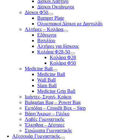
Δίσκοι Λάστιχο
Δίσκοι Οκτάγωνοι
Δίσκοι Φ50
Bumper Plate
Ολυμπιακοί Δίσκοι με Δαχτυλίδι
Αλτήρες – Κολάρα
Εξάγωνοι
Βινυλίου
Αλτήρες για δίσκους
Κολάρα Φ28-50
Κολάρα Φ28
Κολάρα Φ50
Medicine Ball
Medicine Ball
Wall Ball
Slam Ball
Medicine Grip Ball
Ιμάντες- Σχοινί- Κρίκοι
Bulgarian Bag – Power Bag
Εμπόδια – Crossfit Box – Step
Βάρη Άκρων – Γιλέκο
Λαβές Γυμναστικής
Έλκηθρα – Δέστρες
Στρώματα Γυμναστικής
Αξεσουάρ Γυμναστικής