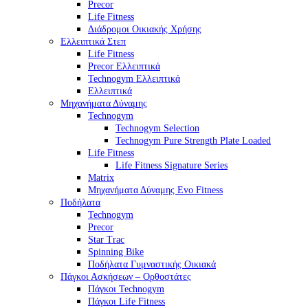
Precor
Life Fitness
Διάδρομοι Οικιακής Χρήσης
Ελλειπτικά Στεπ
Life Fitness
Precor Ελλειπτικά
Technogym Ελλειπτικά
Ελλειπτικά
Μηχανήματα Δύναμης
Technogym
Technogym Selection
Technogym Pure Strength Plate Loaded
Life Fitness
Life Fitness Signature Series
Matrix
Μηχανήματα Δύναμης Evo Fitness
Ποδήλατα
Technogym
Precor
Star Trac
Spinning Bike
Ποδήλατα Γυμναστικής Οικιακά
Πάγκοι Ασκήσεων – Ορθοστάτες
Πάγκοι Technogym
Πάγκοι Life Fitness