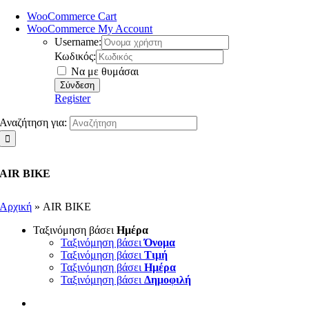
WooCommerce Cart
WooCommerce My Account
Username:
Κωδικός:
Να με θυμάσαι
Register
Αναζήτηση για:
AIR BIKE
Αρχική
»
AIR BIKE
Ταξινόμηση βάσει
Ημέρα
Ταξινόμηση βάσει
Όνομα
Ταξινόμηση βάσει
Τιμή
Ταξινόμηση βάσει
Ημέρα
Ταξινόμηση βάσει
Δημοφιλή