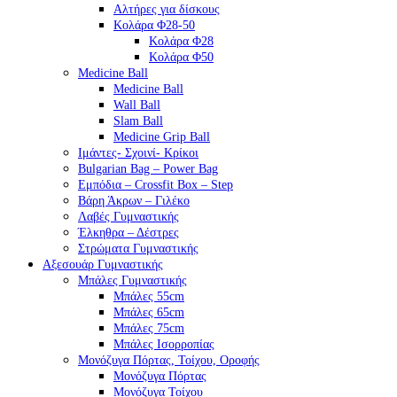
Αλτήρες για δίσκους
Κολάρα Φ28-50
Κολάρα Φ28
Κολάρα Φ50
Medicine Ball
Medicine Ball
Wall Ball
Slam Ball
Medicine Grip Ball
Ιμάντες- Σχοινί- Κρίκοι
Bulgarian Bag – Power Bag
Εμπόδια – Crossfit Box – Step
Βάρη Άκρων – Γιλέκο
Λαβές Γυμναστικής
Έλκηθρα – Δέστρες
Στρώματα Γυμναστικής
Αξεσουάρ Γυμναστικής
Μπάλες Γυμναστικής
Μπάλες 55cm
Μπάλες 65cm
Μπάλες 75cm
Μπάλες Ισορροπίας
Μονόζυγα Πόρτας, Τοίχου, Οροφής
Μονόζυγα Πόρτας
Μονόζυγα Τοίχου