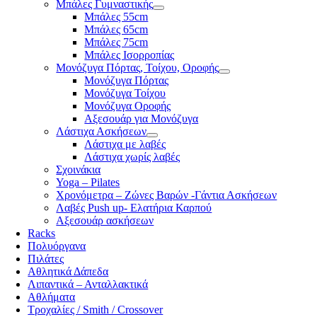
Μπάλες Γυμναστικής
Μπάλες 55cm
Μπάλες 65cm
Μπάλες 75cm
Μπάλες Ισορροπίας
Μονόζυγα Πόρτας, Τοίχου, Οροφής
Μονόζυγα Πόρτας
Μονόζυγα Τοίχου
Μονόζυγα Οροφής
Αξεσουάρ για Μονόζυγα
Λάστιχα Ασκήσεων
Λάστιχα με λαβές
Λάστιχα χωρίς λαβές
Σχοινάκια
Yoga – Pilates
Χρονόμετρα – Ζώνες Βαρών -Γάντια Ασκήσεων
Λαβές Push up- Ελατήρια Καρπού
Αξεσουάρ ασκήσεων
Racks
Πολυόργανα
Πιλάτες
Αθλητικά Δάπεδα
Λιπαντικά – Ανταλλακτικά
Αθλήματα
Τροχαλίες / Smith / Crossover