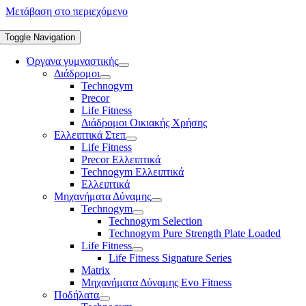
Μετάβαση στο περιεχόμενο
Toggle Navigation
Όργανα γυμναστικής
Διάδρομοι
Technogym
Precor
Life Fitness
Διάδρομοι Οικιακής Χρήσης
Ελλειπτικά Στεπ
Life Fitness
Precor Ελλειπτικά
Technogym Ελλειπτικά
Ελλειπτικά
Μηχανήματα Δύναμης
Technogym
Technogym Selection
Technogym Pure Strength Plate Loaded
Life Fitness
Life Fitness Signature Series
Matrix
Μηχανήματα Δύναμης Evo Fitness
Ποδήλατα