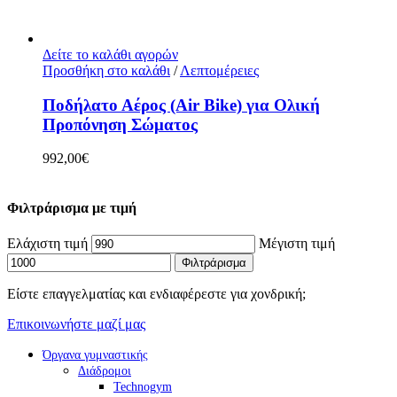
Δείτε το καλάθι αγορών
Προσθήκη στο καλάθι
/
Λεπτομέρειες
Ποδήλατο Αέρος (Air Bike) για Ολική
Προπόνηση Σώματος
992,00
€
Φιλτράρισμα με τιμή
Ελάχιστη τιμή
Μέγιστη τιμή
Φιλτράρισμα
Είστε επαγγελματίας και ενδιαφέρεστε για χονδρική;
Επικοινωνήστε μαζί μας
Όργανα γυμναστικής
Διάδρομοι
Technogym