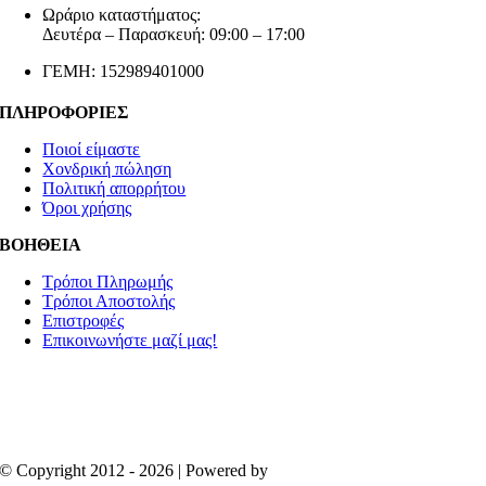
Ωράριο καταστήματος:
Δευτέρα – Παρασκευή: 09:00 – 17:00
ΓΕΜΗ: 152989401000
ΠΛΗΡΟΦΟΡΙΕΣ
Ποιοί είμαστε
Χονδρική πώληση
Πολιτική απορρήτου
Όροι χρήσης
ΒΟΗΘΕΙΑ
Τρόποι Πληρωμής
Τρόποι Αποστολής
Επιστροφές
Επικοινωνήστε μαζί μας!
© Copyright 2012 - 2026 | Powered by
Aboutnet