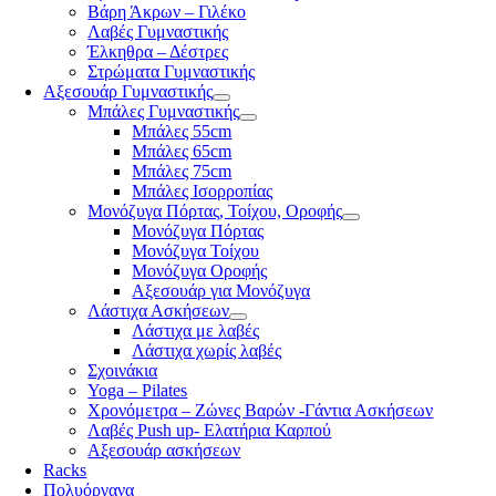
Βάρη Άκρων – Γιλέκο
Λαβές Γυμναστικής
Έλκηθρα – Δέστρες
Στρώματα Γυμναστικής
Αξεσουάρ Γυμναστικής
Μπάλες Γυμναστικής
Μπάλες 55cm
Μπάλες 65cm
Μπάλες 75cm
Μπάλες Ισορροπίας
Μονόζυγα Πόρτας, Τοίχου, Οροφής
Μονόζυγα Πόρτας
Μονόζυγα Τοίχου
Μονόζυγα Οροφής
Αξεσουάρ για Μονόζυγα
Λάστιχα Ασκήσεων
Λάστιχα με λαβές
Λάστιχα χωρίς λαβές
Σχοινάκια
Yoga – Pilates
Χρονόμετρα – Ζώνες Βαρών -Γάντια Ασκήσεων
Λαβές Push up- Ελατήρια Καρπού
Αξεσουάρ ασκήσεων
Racks
Πολυόργανα