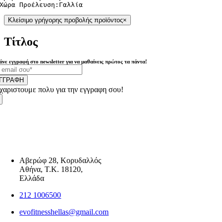
Χώρα Προέλευση:Γαλλία
Κλείσιμο γρήγορης προβολής προϊόντος
×
Τίτλος
άνε εγγραφή στο newsletter για να μαθαίνεις πρώτος τα πάντα!
ΓΓΡΑΦΗ
χαριστουμε πολυ για την εγγραφη σου!
Αβερώφ 28, Κορυδαλλός
Αθήνα, Τ.Κ. 18120,
Ελλάδα
212 1006500
evofitnesshellas@gmail.com