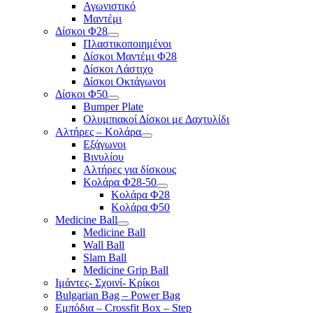
Αγωνιστικό
Μαντέμι
Δίσκοι Φ28
Πλαστικοποιημένοι
Δίσκοι Μαντέμι Φ28
Δίσκοι Λάστιχο
Δίσκοι Οκτάγωνοι
Δίσκοι Φ50
Bumper Plate
Ολυμπιακοί Δίσκοι με Δαχτυλίδι
Αλτήρες – Κολάρα
Εξάγωνοι
Βινυλίου
Αλτήρες για δίσκους
Κολάρα Φ28-50
Κολάρα Φ28
Κολάρα Φ50
Medicine Ball
Medicine Ball
Wall Ball
Slam Ball
Medicine Grip Ball
Ιμάντες- Σχοινί- Κρίκοι
Bulgarian Bag – Power Bag
Εμπόδια – Crossfit Box – Step