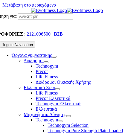
Μετάβαση στο περιεχόμενο
ηση για:
ΡΟΦΟΡΙΕΣ
:
2121006500
|
B2B
Toggle Navigation
Όργανα γυμναστικής
Διάδρομοι
Technogym
Precor
Life Fitness
Διάδρομοι Οικιακής Χρήσης
Ελλειπτικά Στεπ
Life Fitness
Precor Ελλειπτικά
Technogym Ελλειπτικά
Ελλειπτικά
Μηχανήματα Δύναμης
Technogym
Technogym Selection
Technogym Pure Strength Plate Loaded