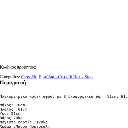
Κωδικός προϊόντος:
Categories:
CrossFit
,
Εμπόδια - Crossfit Box - Step
Περιγραφή
Μήκος: 76cm

Πλάτος :61cm

Ύψος:51cm 

Βάρος 20kg

Μέγιστο φορτίο :120kg

Χρώμα :Μαύρο Πορτοκαλί 
