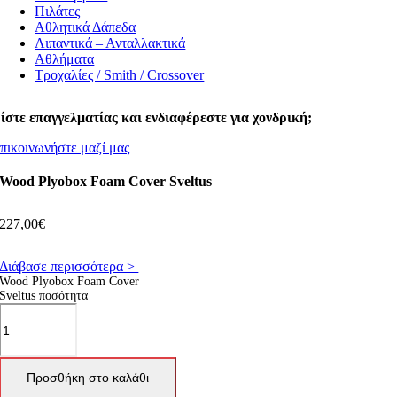
Πιλάτες
Αθλητικά Δάπεδα
Λιπαντικά – Ανταλλακτικά
Αθλήματα
Τροχαλίες / Smith / Crossover
ίστε επαγγελματίας και ενδιαφέρεστε για χονδρική;
πικοινωνήστε μαζί μας
Wood Plyobox Foam Cover Sveltus
227,00
€
Διάβασε περισσότερα >
Wood Plyobox Foam Cover
Sveltus ποσότητα
Προσθήκη στο καλάθι