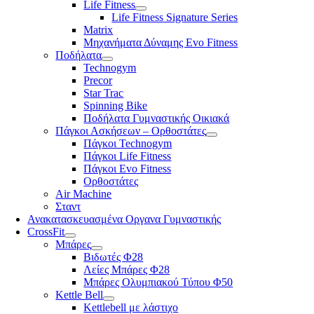
Life Fitness
Life Fitness Signature Series
Matrix
Μηχανήματα Δύναμης Evo Fitness
Ποδήλατα
Technogym
Precor
Star Trac
Spinning Bike
Ποδήλατα Γυμναστικής Οικιακά
Πάγκοι Ασκήσεων – Ορθοστάτες
Πάγκοι Technogym
Πάγκοι Life Fitness
Πάγκοι Evo Fitness
Ορθοστάτες
Air Machine
Σταντ
Ανακατασκευασμένα Οργανα Γυμναστικής
CrossFit
Μπάρες
Βιδωτές Φ28
Λείες Μπάρες Φ28
Μπάρες Ολυμπιακού Τύπου Φ50
Kettle Bell
Kettlebell με λάστιχο