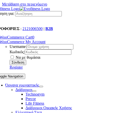
Μετάβαση στο περιεχόμενο
ηση για:
ΡΟΦΟΡΙΕΣ
:
2121006500
|
B2B
WooCommerce Cart
0
WooCommerce My Account
Username:
Κωδικός:
Να με θυμάσαι
Register
oggle Navigation
Όργανα γυμναστικής
Διάδρομοι
Technogym
Precor
Life Fitness
Διάδρομοι Οικιακής Χρήσης
Ελλειπτικά Στεπ