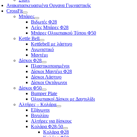
Ανακατασκευασμένα Οργανα Γυμναστικής
CrossFit
Μπάρες
Βιδωτές Φ28
Λείες Μπάρες Φ28
Μπάρες Ολυμπιακού Τύπου Φ50
Kettle Bell
Kettlebell με λάστιχο
Αγωνιστικό
Μαντέμι
Δίσκοι Φ28
Πλαστικοποιημένοι
Δίσκοι Μαντέμι Φ28
Δίσκοι Λάστιχο
Δίσκοι Οκτάγωνοι
Δίσκοι Φ50
Bumper Plate
Ολυμπιακοί Δίσκοι με Δαχτυλίδι
Αλτήρες – Κολάρα
Εξάγωνοι
Βινυλίου
Αλτήρες για δίσκους
Κολάρα Φ28-50
Κολάρα Φ28