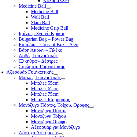
Κολάρα Φ50
Medicine Ball
Medicine Ball
Wall Ball
Slam Ball
Medicine Grip Ball
Ιμάντες- Σχοινί- Κρίκοι
Bulgarian Bag – Power Bag
Εμπόδια – Crossfit Box – Step
Βάρη Άκρων – Γιλέκο
Λαβές Γυμναστικής
Έλκηθρα – Δέστρες
Στρώματα Γυμναστικής
Αξεσουάρ Γυμναστικής
Μπάλες Γυμναστικής
Μπάλες 55cm
Μπάλες 65cm
Μπάλες 75cm
Μπάλες Ισορροπίας
Μονόζυγα Πόρτας, Τοίχου, Οροφής
Μονόζυγα Πόρτας
Μονόζυγα Τοίχου
Μονόζυγα Οροφής
Αξεσουάρ για Μονόζυγα
Λάστιχα Ασκήσεων