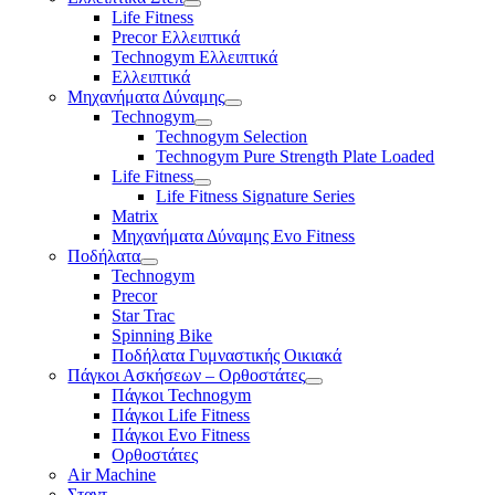
Life Fitness
Precor Ελλειπτικά
Technogym Ελλειπτικά
Ελλειπτικά
Μηχανήματα Δύναμης
Technogym
Technogym Selection
Technogym Pure Strength Plate Loaded
Life Fitness
Life Fitness Signature Series
Matrix
Μηχανήματα Δύναμης Evo Fitness
Ποδήλατα
Technogym
Precor
Star Trac
Spinning Bike
Ποδήλατα Γυμναστικής Οικιακά
Πάγκοι Ασκήσεων – Ορθοστάτες
Πάγκοι Technogym
Πάγκοι Life Fitness
Πάγκοι Evo Fitness
Ορθοστάτες
Air Machine
Σταντ