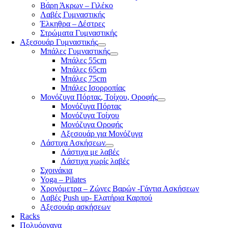
Βάρη Άκρων – Γιλέκο
Λαβές Γυμναστικής
Έλκηθρα – Δέστρες
Στρώματα Γυμναστικής
Αξεσουάρ Γυμναστικής
Μπάλες Γυμναστικής
Μπάλες 55cm
Μπάλες 65cm
Μπάλες 75cm
Μπάλες Ισορροπίας
Μονόζυγα Πόρτας, Τοίχου, Οροφής
Μονόζυγα Πόρτας
Μονόζυγα Τοίχου
Μονόζυγα Οροφής
Αξεσουάρ για Μονόζυγα
Λάστιχα Ασκήσεων
Λάστιχα με λαβές
Λάστιχα χωρίς λαβές
Σχοινάκια
Yoga – Pilates
Χρονόμετρα – Ζώνες Βαρών -Γάντια Ασκήσεων
Λαβές Push up- Ελατήρια Καρπού
Αξεσουάρ ασκήσεων
Racks
Πολυόργανα