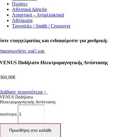
Πιλάτες
Αθλητικά Δάπεδα
Λιπαντικά – Ανταλλακτικά
Αθλήματα
Τροχαλίες / Smith / Crossover
ίστε επαγγελματίας και ενδιαφέρεστε για χονδρική;
πικοινωνήστε μαζί μας
VENUS Ποδήλατο Ηλεκτρομαγνητικής Αντίστασης
360,00
€
Διάβασε περισσότερα >
VENUS Ποδήλατο
Ηλεκτρομαγνητικής Αντίστασης
ποσότητα
Προσθήκη στο καλάθι