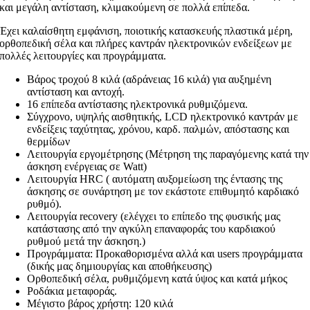
και μεγάλη αντίσταση, κλιμακούμενη σε πολλά επίπεδα.
Έχει καλαίσθητη εμφάνιση, ποιοτικής κατασκευής πλαστικά μέρη,
ορθοπεδική σέλα και πλήρες καντράν ηλεκτρονικών ενδείξεων με
πολλές λειτουργίες και προγράμματα.
Βάρος τροχού 8 κιλά (αδράνειας 16 κιλά) για αυξημένη
αντίσταση και αντοχή.
16 επίπεδα αντίστασης ηλεκτρονικά ρυθμιζόμενα.
Σύγχρονο, υψηλής αισθητικής, LCD ηλεκτρονικό καντράν με
ενδείξεις ταχύτητας, χρόνου, καρδ. παλμών, απόστασης και
θερμίδων
Λειτουργία εργομέτρησης (Μέτρηση της παραγόμενης κατά την
άσκηση ενέργειας σε Watt)
Λειτουργία HRC ( αυτόματη αυξομείωση της έντασης της
άσκησης σε συνάρτηση με τον εκάστοτε επιθυμητό καρδιακό
ρυθμό).
Λειτουργία recovery (ελέγχει το επίπεδο της φυσικής μας
κατάστασης από την αγκύλη επαναφοράς του καρδιακού
ρυθμού μετά την άσκηση.)
Προγράμματα: Προκαθορισμένα αλλά και users προγράμματα
(δικής μας δημιουργίας και αποθήκευσης)
Ορθοπεδική σέλα, ρυθμιζόμενη κατά ύψος και κατά μήκος
Ροδάκια μεταφοράς.
Μέγιστο βάρος χρήστη: 120 κιλά