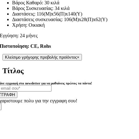
Βάρος Καθαρό: 30 κιλά
Βάρος Συσκευασίας: 34 κιλά
Διαστάσεις: 116(Μ)x56(Π)x140(Y)
Διαστάσεις συσκευασίας: 106(Μ)x28(Π)x62(Y)
Χρήση: Οικιακή
Εγγύηση: 24 μήνες
Πιστοποίηση: CE, Rohs
Κλείσιμο γρήγορης προβολής προϊόντος
×
Τίτλος
άνε εγγραφή στο newsletter για να μαθαίνεις πρώτος τα πάντα!
ΓΓΡΑΦΗ
χαριστουμε πολυ για την εγγραφη σου!