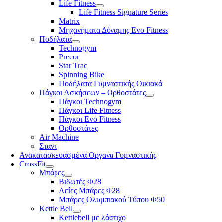
Life Fitness
Life Fitness Signature Series
Matrix
Μηχανήματα Δύναμης Evo Fitness
Ποδήλατα
Technogym
Precor
Star Trac
Spinning Bike
Ποδήλατα Γυμναστικής Οικιακά
Πάγκοι Ασκήσεων – Ορθοστάτες
Πάγκοι Technogym
Πάγκοι Life Fitness
Πάγκοι Evo Fitness
Ορθοστάτες
Air Machine
Σταντ
Ανακατασκευασμένα Οργανα Γυμναστικής
CrossFit
Μπάρες
Βιδωτές Φ28
Λείες Μπάρες Φ28
Μπάρες Ολυμπιακού Τύπου Φ50
Kettle Bell
Kettlebell με λάστιχο