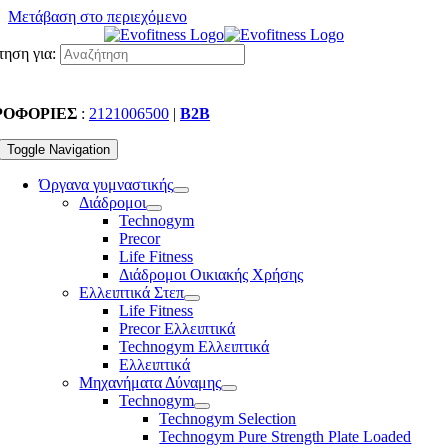
Μετάβαση στο περιεχόμενο
ηση για:
ΡΟΦΟΡΙΕΣ
:
2121006500
|
B2B
Toggle Navigation
Όργανα γυμναστικής
Διάδρομοι
Technogym
Precor
Life Fitness
Διάδρομοι Οικιακής Χρήσης
Ελλειπτικά Στεπ
Life Fitness
Precor Ελλειπτικά
Technogym Ελλειπτικά
Ελλειπτικά
Μηχανήματα Δύναμης
Technogym
Technogym Selection
Technogym Pure Strength Plate Loaded