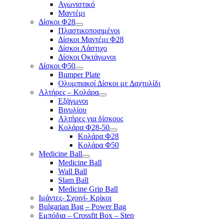
Αγωνιστικό
Μαντέμι
Δίσκοι Φ28
Πλαστικοποιημένοι
Δίσκοι Μαντέμι Φ28
Δίσκοι Λάστιχο
Δίσκοι Οκτάγωνοι
Δίσκοι Φ50
Bumper Plate
Ολυμπιακοί Δίσκοι με Δαχτυλίδι
Αλτήρες – Κολάρα
Εξάγωνοι
Βινυλίου
Αλτήρες για δίσκους
Κολάρα Φ28-50
Κολάρα Φ28
Κολάρα Φ50
Medicine Ball
Medicine Ball
Wall Ball
Slam Ball
Medicine Grip Ball
Ιμάντες- Σχοινί- Κρίκοι
Bulgarian Bag – Power Bag
Εμπόδια – Crossfit Box – Step