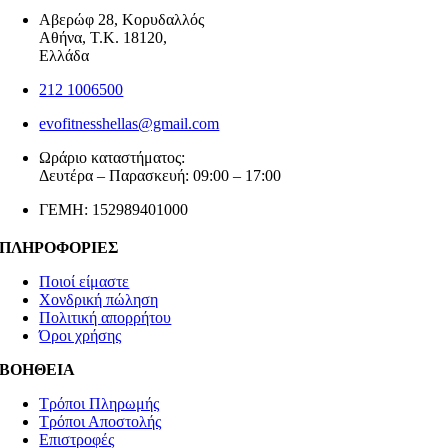
Αβερώφ 28, Κορυδαλλός
Αθήνα, Τ.Κ. 18120,
Ελλάδα
212 1006500
evofitnesshellas@gmail.com
Ωράριο καταστήματος:
Δευτέρα – Παρασκευή: 09:00 – 17:00
ΓΕΜΗ: 152989401000
ΠΛΗΡΟΦΟΡΙΕΣ
Ποιοί είμαστε
Χονδρική πώληση
Πολιτική απορρήτου
Όροι χρήσης
ΒΟΗΘΕΙΑ
Τρόποι Πληρωμής
Τρόποι Αποστολής
Επιστροφές