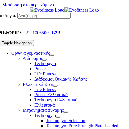
Μετάβαση στο περιεχόμενο
ηση για:
ΡΟΦΟΡΙΕΣ
:
2121006500
|
B2B
Toggle Navigation
Όργανα γυμναστικής
Διάδρομοι
Technogym
Precor
Life Fitness
Διάδρομοι Οικιακής Χρήσης
Ελλειπτικά Στεπ
Life Fitness
Precor Ελλειπτικά
Technogym Ελλειπτικά
Ελλειπτικά
Μηχανήματα Δύναμης
Technogym
Technogym Selection
Technogym Pure Strength Plate Loaded