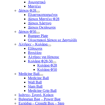
Αγωνιστικό
Μαντέμι
Δίσκοι Φ28
Πλαστικοποιημένοι
Δίσκοι Μαντέμι Φ28
Δίσκοι Λάστιχο
Δίσκοι Οκτάγωνοι
Δίσκοι Φ50
Bumper Plate
Ολυμπιακοί Δίσκοι με Δαχτυλίδι
Αλτήρες – Κολάρα
Εξάγωνοι
Βινυλίου
Αλτήρες για δίσκους
Κολάρα Φ28-50
Κολάρα Φ28
Κολάρα Φ50
Medicine Ball
Medicine Ball
Wall Ball
Slam Ball
Medicine Grip Ball
Ιμάντες- Σχοινί- Κρίκοι
Bulgarian Bag – Power Bag
Εμπόδια – Crossfit Box – Step