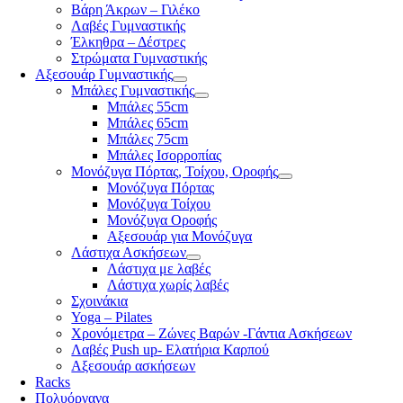
Βάρη Άκρων – Γιλέκο
Λαβές Γυμναστικής
Έλκηθρα – Δέστρες
Στρώματα Γυμναστικής
Αξεσουάρ Γυμναστικής
Μπάλες Γυμναστικής
Μπάλες 55cm
Μπάλες 65cm
Μπάλες 75cm
Μπάλες Ισορροπίας
Μονόζυγα Πόρτας, Τοίχου, Οροφής
Μονόζυγα Πόρτας
Μονόζυγα Τοίχου
Μονόζυγα Οροφής
Αξεσουάρ για Μονόζυγα
Λάστιχα Ασκήσεων
Λάστιχα με λαβές
Λάστιχα χωρίς λαβές
Σχοινάκια
Yoga – Pilates
Χρονόμετρα – Ζώνες Βαρών -Γάντια Ασκήσεων
Λαβές Push up- Ελατήρια Καρπού
Αξεσουάρ ασκήσεων
Racks
Πολυόργανα