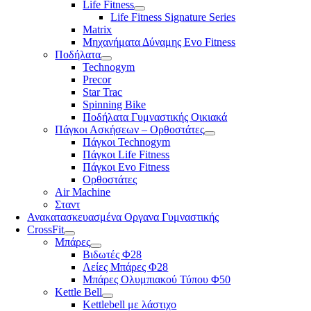
Life Fitness
Life Fitness Signature Series
Matrix
Μηχανήματα Δύναμης Evo Fitness
Ποδήλατα
Technogym
Precor
Star Trac
Spinning Bike
Ποδήλατα Γυμναστικής Οικιακά
Πάγκοι Ασκήσεων – Ορθοστάτες
Πάγκοι Technogym
Πάγκοι Life Fitness
Πάγκοι Evo Fitness
Ορθοστάτες
Air Machine
Σταντ
Ανακατασκευασμένα Οργανα Γυμναστικής
CrossFit
Μπάρες
Βιδωτές Φ28
Λείες Μπάρες Φ28
Μπάρες Ολυμπιακού Τύπου Φ50
Kettle Bell
Kettlebell με λάστιχο