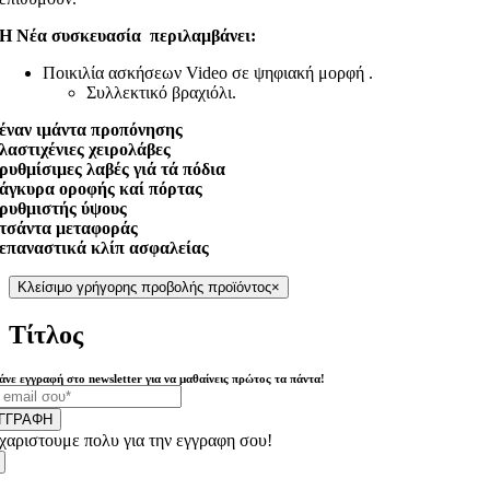
Η Νέα συσκευασία περιλαμβάνει:
Ποικιλία ασκήσεων Video σε ψηφιακή μορφή .
Συλλεκτικό βραχιόλι.
έναν ιμάντα προπόνησης
λαστιχένιες χειρολάβες
ρυθμίσιμες λαβές γιά τά πόδια
άγκυρα οροφής καί πόρτας
ρυθμιστής ύψους
τσάντα μεταφοράς
επαναστικά κλίπ ασφαλείας
Κλείσιμο γρήγορης προβολής προϊόντος
×
Τίτλος
άνε εγγραφή στο newsletter για να μαθαίνεις πρώτος τα πάντα!
ΓΓΡΑΦΗ
χαριστουμε πολυ για την εγγραφη σου!