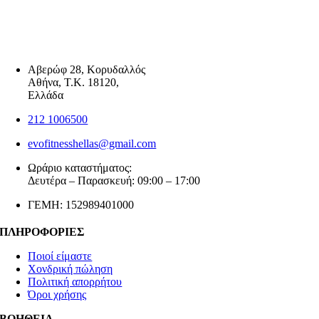
Αβερώφ 28, Κορυδαλλός
Αθήνα, Τ.Κ. 18120,
Ελλάδα
212 1006500
evofitnesshellas@gmail.com
Ωράριο καταστήματος:
Δευτέρα – Παρασκευή: 09:00 – 17:00
ΓΕΜΗ: 152989401000
ΠΛΗΡΟΦΟΡΙΕΣ
Ποιοί είμαστε
Χονδρική πώληση
Πολιτική απορρήτου
Όροι χρήσης
ΒΟΗΘΕΙΑ