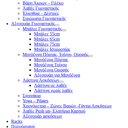
Βάρη Άκρων – Γιλέκο
Λαβές Γυμναστικής
Έλκηθρα – Δέστρες
Στρώματα Γυμναστικής
Αξεσουάρ Γυμναστικής
Μπάλες Γυμναστικής
Μπάλες 55cm
Μπάλες 65cm
Μπάλες 75cm
Μπάλες Ισορροπίας
Μονόζυγα Πόρτας, Τοίχου, Οροφής
Μονόζυγα Πόρτας
Μονόζυγα Τοίχου
Μονόζυγα Οροφής
Αξεσουάρ για Μονόζυγα
Λάστιχα Ασκήσεων
Λάστιχα με λαβές
Λάστιχα χωρίς λαβές
Σχοινάκια
Yoga – Pilates
Χρονόμετρα – Ζώνες Βαρών -Γάντια Ασκήσεων
Λαβές Push up- Ελατήρια Καρπού
Αξεσουάρ ασκήσεων
Racks
Πολυόργανα