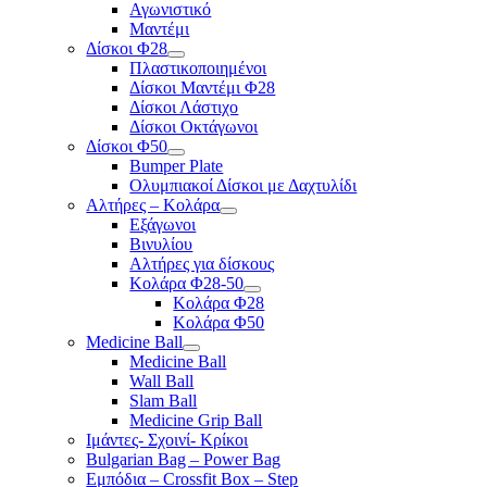
Αγωνιστικό
Μαντέμι
Δίσκοι Φ28
Πλαστικοποιημένοι
Δίσκοι Μαντέμι Φ28
Δίσκοι Λάστιχο
Δίσκοι Οκτάγωνοι
Δίσκοι Φ50
Bumper Plate
Ολυμπιακοί Δίσκοι με Δαχτυλίδι
Αλτήρες – Κολάρα
Εξάγωνοι
Βινυλίου
Αλτήρες για δίσκους
Κολάρα Φ28-50
Κολάρα Φ28
Κολάρα Φ50
Medicine Ball
Medicine Ball
Wall Ball
Slam Ball
Medicine Grip Ball
Ιμάντες- Σχοινί- Κρίκοι
Bulgarian Bag – Power Bag
Εμπόδια – Crossfit Box – Step