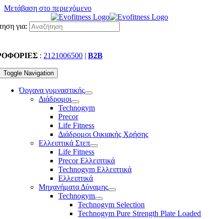
Μετάβαση στο περιεχόμενο
ηση για:
ΡΟΦΟΡΙΕΣ
:
2121006500
|
B2B
Toggle Navigation
Όργανα γυμναστικής
Διάδρομοι
Technogym
Precor
Life Fitness
Διάδρομοι Οικιακής Χρήσης
Ελλειπτικά Στεπ
Life Fitness
Precor Ελλειπτικά
Technogym Ελλειπτικά
Ελλειπτικά
Μηχανήματα Δύναμης
Technogym
Technogym Selection
Technogym Pure Strength Plate Loaded