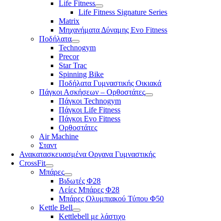
Life Fitness
Life Fitness Signature Series
Matrix
Μηχανήματα Δύναμης Evo Fitness
Ποδήλατα
Technogym
Precor
Star Trac
Spinning Bike
Ποδήλατα Γυμναστικής Οικιακά
Πάγκοι Ασκήσεων – Ορθοστάτες
Πάγκοι Technogym
Πάγκοι Life Fitness
Πάγκοι Evo Fitness
Ορθοστάτες
Air Machine
Σταντ
Ανακατασκευασμένα Οργανα Γυμναστικής
CrossFit
Μπάρες
Βιδωτές Φ28
Λείες Μπάρες Φ28
Μπάρες Ολυμπιακού Τύπου Φ50
Kettle Bell
Kettlebell με λάστιχο