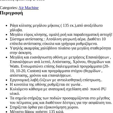
Categories:
Air Machine
Περιγραφή
Ράγα κύλισης μεγάλου μήκους ( 135 εκ.),από ανοξείδωτο
χάλυβα.
Μεγάλο εύρος κίνησης, ομαλή ροή και παραδειγματική αντοχή!
Σύστημα αντίστασης : Ατσάλινη φτερωτή αέρα. Διαθέτει 10
επίπεδα αντίστασης εύκολα και γρήγορα ρυθμιζόμενα.
Υψηλής ακαμψίας χαλύβδινο πλαίσιο για μεγάλη σταθερότητα
στην άσκηση.
Μεγάλη και ευανάγνωστη οθόνη με μετρήσεις Επαναλήψεων ,
Επαναλήψεων ανά λεπτό, Απόστασης, Χρόνου, Θερμίδων και
Watts. Ενσωματώνει επίσης διαλειμματικά προγράμματα (20-
10, 10-20, Custom) και προγράμματα στόχου (θερμίδων ,
απόστασης, χρόνου και επαναλήψεων.
Εργονομική λαβή έλξεων με αντιολισθητική επίστρωση..
Η κονσόλα της οθόνης ρυθμίζεται σε γωνία .
Κυλιόμενο κάθισμα με ανατομική σχεδίαση από πυκνό PU
υλικό.
Τα σημεία στήριξης των ποδιών προσαρμόζονται στο μέγεθος
του πέλματος μας και διαθέτουν δέστρες για την ασφάλιση του.
Στηρίζεται όρθια για εξοικονόμηση χώρου.
Μέγιστο βάρος χρήστη: 135 κιλά.