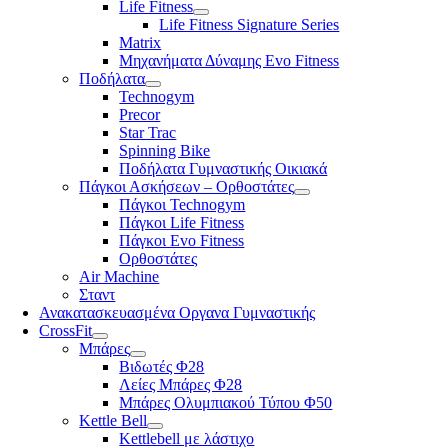
Life Fitness
Life Fitness Signature Series
Matrix
Μηχανήματα Δύναμης Evo Fitness
Ποδήλατα
Technogym
Precor
Star Trac
Spinning Bike
Ποδήλατα Γυμναστικής Οικιακά
Πάγκοι Ασκήσεων – Ορθοστάτες
Πάγκοι Technogym
Πάγκοι Life Fitness
Πάγκοι Evo Fitness
Ορθοστάτες
Air Machine
Σταντ
Ανακατασκευασμένα Οργανα Γυμναστικής
CrossFit
Μπάρες
Βιδωτές Φ28
Λείες Μπάρες Φ28
Μπάρες Ολυμπιακού Τύπου Φ50
Kettle Bell
Kettlebell με λάστιχο