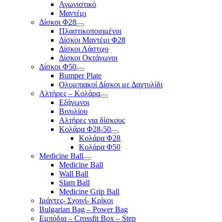
Αγωνιστικό
Μαντέμι
Δίσκοι Φ28
Πλαστικοποιημένοι
Δίσκοι Μαντέμι Φ28
Δίσκοι Λάστιχο
Δίσκοι Οκτάγωνοι
Δίσκοι Φ50
Bumper Plate
Ολυμπιακοί Δίσκοι με Δαχτυλίδι
Αλτήρες – Κολάρα
Εξάγωνοι
Βινυλίου
Αλτήρες για δίσκους
Κολάρα Φ28-50
Κολάρα Φ28
Κολάρα Φ50
Medicine Ball
Medicine Ball
Wall Ball
Slam Ball
Medicine Grip Ball
Ιμάντες- Σχοινί- Κρίκοι
Bulgarian Bag – Power Bag
Εμπόδια – Crossfit Box – Step