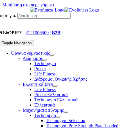
Μετάβαση στο περιεχόμενο
ηση για:
ΡΟΦΟΡΙΕΣ
:
2121006500
|
B2B
Toggle Navigation
Όργανα γυμναστικής
Διάδρομοι
Technogym
Precor
Life Fitness
Διάδρομοι Οικιακής Χρήσης
Ελλειπτικά Στεπ
Life Fitness
Precor Ελλειπτικά
Technogym Ελλειπτικά
Ελλειπτικά
Μηχανήματα Δύναμης
Technogym
Technogym Selection
Technogym Pure Strength Plate Loaded