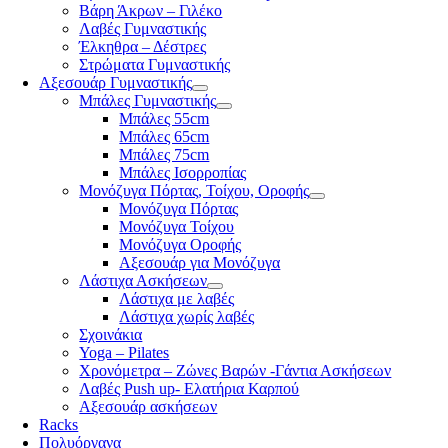
Βάρη Άκρων – Γιλέκο
Λαβές Γυμναστικής
Έλκηθρα – Δέστρες
Στρώματα Γυμναστικής
Αξεσουάρ Γυμναστικής
Μπάλες Γυμναστικής
Μπάλες 55cm
Μπάλες 65cm
Μπάλες 75cm
Μπάλες Ισορροπίας
Μονόζυγα Πόρτας, Τοίχου, Οροφής
Μονόζυγα Πόρτας
Μονόζυγα Τοίχου
Μονόζυγα Οροφής
Αξεσουάρ για Μονόζυγα
Λάστιχα Ασκήσεων
Λάστιχα με λαβές
Λάστιχα χωρίς λαβές
Σχοινάκια
Yoga – Pilates
Χρονόμετρα – Ζώνες Βαρών -Γάντια Ασκήσεων
Λαβές Push up- Ελατήρια Καρπού
Αξεσουάρ ασκήσεων
Racks
Πολυόργανα