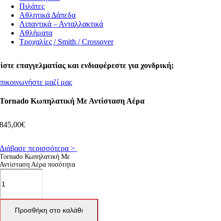
Πιλάτες
Αθλητικά Δάπεδα
Λιπαντικά – Ανταλλακτικά
Αθλήματα
Τροχαλίες / Smith / Crossover
ίστε επαγγελματίας και ενδιαφέρεστε για χονδρική;
πικοινωνήστε μαζί μας
Tornado Κωπηλατική Με Αντίσταση Αέρα
845,00
€
Διάβασε περισσότερα >
Tornado Κωπηλατική Με
Αντίσταση Αέρα ποσότητα
Προσθήκη στο καλάθι