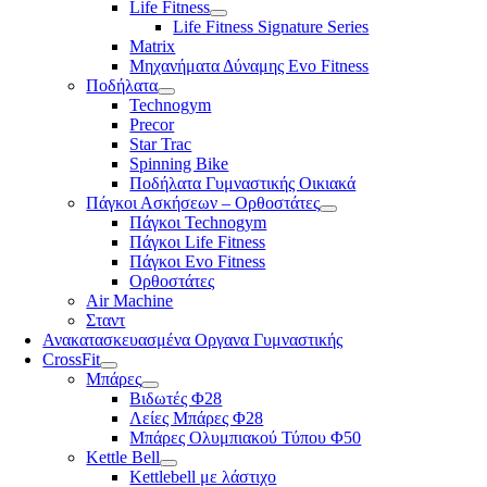
Life Fitness
Life Fitness Signature Series
Matrix
Μηχανήματα Δύναμης Evo Fitness
Ποδήλατα
Technogym
Precor
Star Trac
Spinning Bike
Ποδήλατα Γυμναστικής Οικιακά
Πάγκοι Ασκήσεων – Ορθοστάτες
Πάγκοι Technogym
Πάγκοι Life Fitness
Πάγκοι Evo Fitness
Ορθοστάτες
Air Machine
Σταντ
Ανακατασκευασμένα Οργανα Γυμναστικής
CrossFit
Μπάρες
Βιδωτές Φ28
Λείες Μπάρες Φ28
Μπάρες Ολυμπιακού Τύπου Φ50
Kettle Bell
Kettlebell με λάστιχο