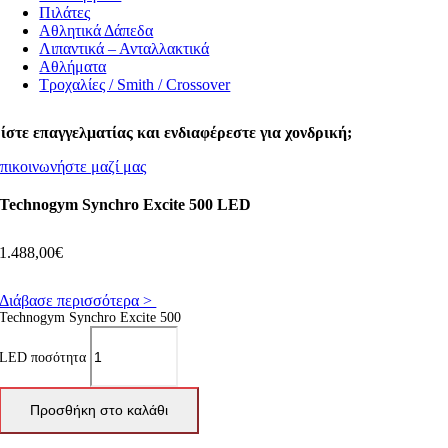
Πιλάτες
Αθλητικά Δάπεδα
Λιπαντικά – Ανταλλακτικά
Αθλήματα
Τροχαλίες / Smith / Crossover
ίστε επαγγελματίας και ενδιαφέρεστε για χονδρική;
πικοινωνήστε μαζί μας
Technogym Synchro Excite 500 LED
1.488,00
€
Διάβασε περισσότερα >
Technogym Synchro Excite 500
LED ποσότητα
Προσθήκη στο καλάθι