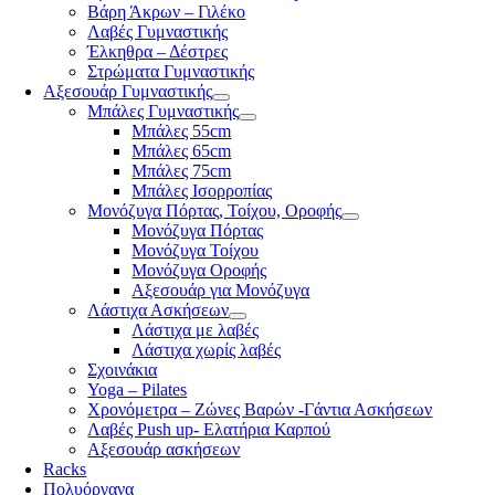
Βάρη Άκρων – Γιλέκο
Λαβές Γυμναστικής
Έλκηθρα – Δέστρες
Στρώματα Γυμναστικής
Αξεσουάρ Γυμναστικής
Μπάλες Γυμναστικής
Μπάλες 55cm
Μπάλες 65cm
Μπάλες 75cm
Μπάλες Ισορροπίας
Μονόζυγα Πόρτας, Τοίχου, Οροφής
Μονόζυγα Πόρτας
Μονόζυγα Τοίχου
Μονόζυγα Οροφής
Αξεσουάρ για Μονόζυγα
Λάστιχα Ασκήσεων
Λάστιχα με λαβές
Λάστιχα χωρίς λαβές
Σχοινάκια
Yoga – Pilates
Χρονόμετρα – Ζώνες Βαρών -Γάντια Ασκήσεων
Λαβές Push up- Ελατήρια Καρπού
Αξεσουάρ ασκήσεων
Racks
Πολυόργανα