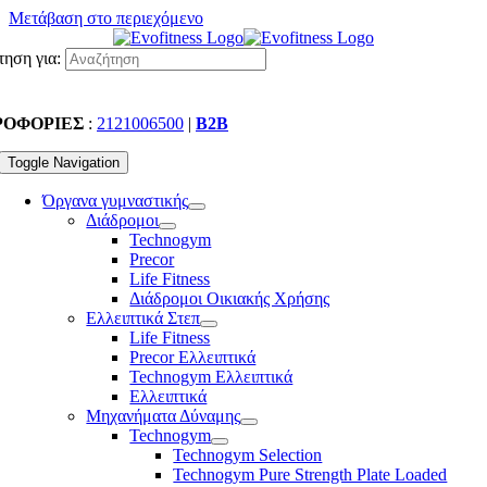
Μετάβαση στο περιεχόμενο
ηση για:
ΡΟΦΟΡΙΕΣ
:
2121006500
|
B2B
Toggle Navigation
Όργανα γυμναστικής
Διάδρομοι
Technogym
Precor
Life Fitness
Διάδρομοι Οικιακής Χρήσης
Ελλειπτικά Στεπ
Life Fitness
Precor Ελλειπτικά
Technogym Ελλειπτικά
Ελλειπτικά
Μηχανήματα Δύναμης
Technogym
Technogym Selection
Technogym Pure Strength Plate Loaded