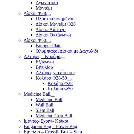
Αγωνιστικό
Μαντέμι
Δίσκοι Φ28
Πλαστικοποιημένοι
Δίσκοι Μαντέμι Φ28
Δίσκοι Λάστιχο
Δίσκοι Οκτάγωνοι
Δίσκοι Φ50
Bumper Plate
Ολυμπιακοί Δίσκοι με Δαχτυλίδι
Αλτήρες – Κολάρα
Εξάγωνοι
Βινυλίου
Αλτήρες για δίσκους
Κολάρα Φ28-50
Κολάρα Φ28
Κολάρα Φ50
Medicine Ball
Medicine Ball
Wall Ball
Slam Ball
Medicine Grip Ball
Ιμάντες- Σχοινί- Κρίκοι
Bulgarian Bag – Power Bag
Εμπόδια – Crossfit Box – Step