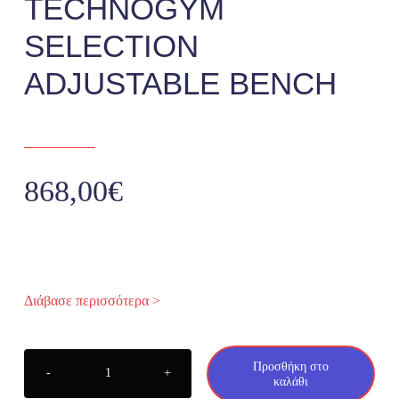
TECHNOGYM
SELECTION
Racks
ADJUSTABLE BENCH
Πολυόργανα
Πιλάτες
868,00
€
Αθλητικά Δάπεδα
Λιπαντικά – Ανταλλακτικά
Διάβασε περισσότερα >
Αθλήματα
Προσθήκη στο
καλάθι
TECHNOGYM