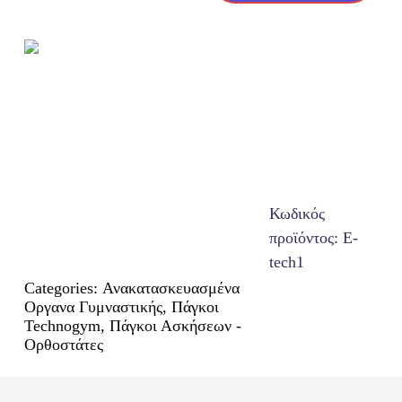
SELECTION
Τροχαλίες / Smith / Crossover
ADJUSTABLE
BENCH
ποσότητα
Κωδικός
προϊόντος:
E-
tech1
Categories:
Ανακατασκευασμένα
Οργανα Γυμναστικής
,
Πάγκοι
Technogym
,
Πάγκοι Ασκήσεων -
Ορθοστάτες