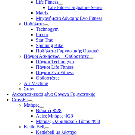
Life Fitness
Life Fitness Signature Series
Matrix
Μηχανήματα Δύναμης Evo Fitness
Ποδήλατα
Technogym
Precor
Star Trac
Spinning Bike
Ποδήλατα Γυμναστικής Οικιακά
Πάγκοι Ασκήσεων – Ορθοστάτες
Πάγκοι Technogym
Πάγκοι Life Fitness
Πάγκοι Evo Fitness
Ορθοστάτες
Air Machine
Σταντ
Ανακατασκευασμένα Οργανα Γυμναστικής
CrossFit
Μπάρες
Βιδωτές Φ28
Λείες Μπάρες Φ28
Μπάρες Ολυμπιακού Τύπου Φ50
Kettle Bell
Kettlebell με λάστιχο