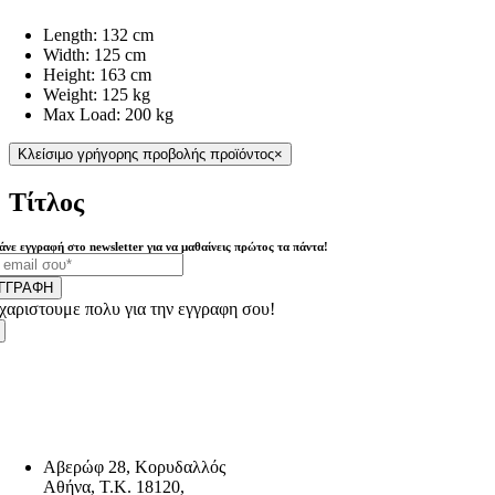
Length:
132 cm
Width:
125 cm
Height:
163 cm
Weight:
125 kg
Max Load:
200 kg
Κλείσιμο γρήγορης προβολής προϊόντος
×
Τίτλος
άνε εγγραφή στο newsletter για να μαθαίνεις πρώτος τα πάντα!
ΓΓΡΑΦΗ
χαριστουμε πολυ για την εγγραφη σου!
Αβερώφ 28, Κορυδαλλός
Αθήνα, Τ.Κ. 18120,