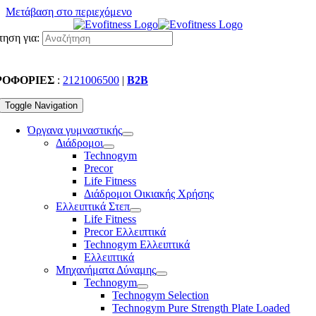
Μετάβαση στο περιεχόμενο
ηση για:
ΡΟΦΟΡΙΕΣ
:
2121006500
|
B2B
Toggle Navigation
Όργανα γυμναστικής
Διάδρομοι
Technogym
Precor
Life Fitness
Διάδρομοι Οικιακής Χρήσης
Ελλειπτικά Στεπ
Life Fitness
Precor Ελλειπτικά
Technogym Ελλειπτικά
Ελλειπτικά
Μηχανήματα Δύναμης
Technogym
Technogym Selection
Technogym Pure Strength Plate Loaded