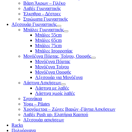
Βάρη Άκρων – Γιλέκο
Λαβές Γυμναστικής
Έλκηθρα – Δέστρες
Στρώματα Γυμναστικής
Αξεσουάρ Γυμναστικής
Μπάλες Γυμναστικής
Μπάλες 55cm
Μπάλες 65cm
Μπάλες 75cm
Μπάλες Ισορροπίας
Μονόζυγα Πόρτας, Τοίχου, Οροφής
Μονόζυγα Πόρτας
Μονόζυγα Τοίχου
Μονόζυγα Οροφής
Αξεσουάρ για Μονόζυγα
Λάστιχα Ασκήσεων
Λάστιχα με λαβές
Λάστιχα χωρίς λαβές
Σχοινάκια
Yoga – Pilates
Χρονόμετρα – Ζώνες Βαρών -Γάντια Ασκήσεων
Λαβές Push up- Ελατήρια Καρπού
Αξεσουάρ ασκήσεων
Racks
Πολυόργανα