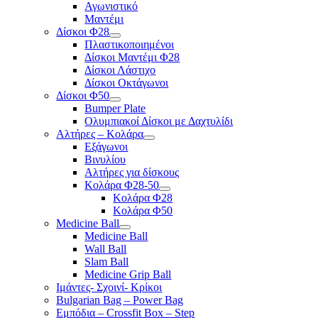
Αγωνιστικό
Μαντέμι
Δίσκοι Φ28
Πλαστικοποιημένοι
Δίσκοι Μαντέμι Φ28
Δίσκοι Λάστιχο
Δίσκοι Οκτάγωνοι
Δίσκοι Φ50
Bumper Plate
Ολυμπιακοί Δίσκοι με Δαχτυλίδι
Αλτήρες – Κολάρα
Εξάγωνοι
Βινυλίου
Αλτήρες για δίσκους
Κολάρα Φ28-50
Κολάρα Φ28
Κολάρα Φ50
Medicine Ball
Medicine Ball
Wall Ball
Slam Ball
Medicine Grip Ball
Ιμάντες- Σχοινί- Κρίκοι
Bulgarian Bag – Power Bag
Εμπόδια – Crossfit Box – Step