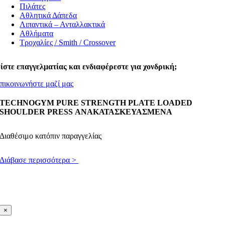
Πιλάτες
Αθλητικά Δάπεδα
Λιπαντικά – Ανταλλακτικά
Αθλήματα
Τροχαλίες / Smith / Crossover
ίστε επαγγελματίας και ενδιαφέρεστε για χονδρική;
πικοινωνήστε μαζί μας
TECHNOGYM PURE STRENGTH PLATE LOADED
SHOULDER PRESS ΑΝΑΚΑΤΑΣΚΕΥΑΣΜΕΝΑ
Διαθέσιμο κατόπιν παραγγελίας
Διάβασε περισσότερα >
×