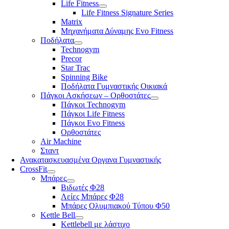
Life Fitness
Life Fitness Signature Series
Matrix
Μηχανήματα Δύναμης Evo Fitness
Ποδήλατα
Technogym
Precor
Star Trac
Spinning Bike
Ποδήλατα Γυμναστικής Οικιακά
Πάγκοι Ασκήσεων – Ορθοστάτες
Πάγκοι Technogym
Πάγκοι Life Fitness
Πάγκοι Evo Fitness
Ορθοστάτες
Air Machine
Σταντ
Ανακατασκευασμένα Οργανα Γυμναστικής
CrossFit
Μπάρες
Βιδωτές Φ28
Λείες Μπάρες Φ28
Μπάρες Ολυμπιακού Τύπου Φ50
Kettle Bell
Kettlebell με λάστιχο