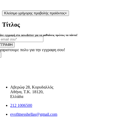
Κλείσιμο γρήγορης προβολής προϊόντος
×
Τίτλος
άνε εγγραφή στο newsletter για να μαθαίνεις πρώτος τα πάντα!
ΓΓΡΑΦΗ
χαριστουμε πολυ για την εγγραφη σου!
Αβερώφ 28, Κορυδαλλός
Αθήνα, Τ.Κ. 18120,
Ελλάδα
212 1006500
evofitnesshellas@gmail.com