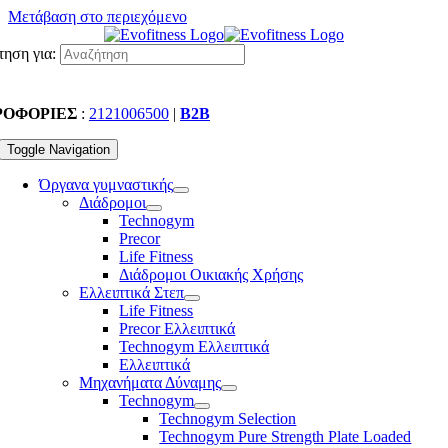
Μετάβαση στο περιεχόμενο
ηση για:
ΡΟΦΟΡΙΕΣ
:
2121006500
|
B2B
Toggle Navigation
Όργανα γυμναστικής
Διάδρομοι
Technogym
Precor
Life Fitness
Διάδρομοι Οικιακής Χρήσης
Ελλειπτικά Στεπ
Life Fitness
Precor Ελλειπτικά
Technogym Ελλειπτικά
Ελλειπτικά
Μηχανήματα Δύναμης
Technogym
Technogym Selection
Technogym Pure Strength Plate Loaded