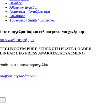
Πιλάτες
Αθλητικά Δάπεδα
Λιπαντικά – Ανταλλακτικά
Αθλήματα
Τροχαλίες / Smith / Crossover
ίστε επαγγελματίας και ενδιαφέρεστε για χονδρική;
πικοινωνήστε μαζί μας
TECHNOGYM PURE STRENGTH PLATE LOADED
LINEAR LEG PRESS ΑΝΑΚΑΤΑΣΚΕΥΑΣΜΕΝΟ
Διαθέσιμο κατόπιν παραγγελίας
Διάβασε περισσότερα >
×