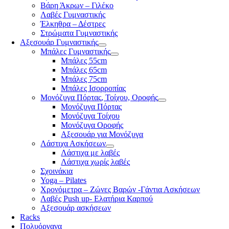
Βάρη Άκρων – Γιλέκο
Λαβές Γυμναστικής
Έλκηθρα – Δέστρες
Στρώματα Γυμναστικής
Αξεσουάρ Γυμναστικής
Μπάλες Γυμναστικής
Μπάλες 55cm
Μπάλες 65cm
Μπάλες 75cm
Μπάλες Ισορροπίας
Μονόζυγα Πόρτας, Τοίχου, Οροφής
Μονόζυγα Πόρτας
Μονόζυγα Τοίχου
Μονόζυγα Οροφής
Αξεσουάρ για Μονόζυγα
Λάστιχα Ασκήσεων
Λάστιχα με λαβές
Λάστιχα χωρίς λαβές
Σχοινάκια
Yoga – Pilates
Χρονόμετρα – Ζώνες Βαρών -Γάντια Ασκήσεων
Λαβές Push up- Ελατήρια Καρπού
Αξεσουάρ ασκήσεων
Racks
Πολυόργανα