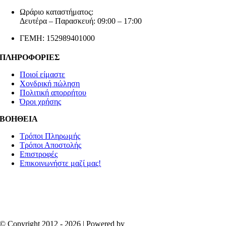
Ωράριο καταστήματος:
Δευτέρα – Παρασκευή: 09:00 – 17:00
ΓΕΜΗ: 152989401000
ΠΛΗΡΟΦΟΡΙΕΣ
Ποιοί είμαστε
Χονδρική πώληση
Πολιτική απορρήτου
Όροι χρήσης
ΒΟΗΘΕΙΑ
Τρόποι Πληρωμής
Τρόποι Αποστολής
Επιστροφές
Επικοινωνήστε μαζί μας!
© Copyright 2012 - 2026 | Powered by
Aboutnet