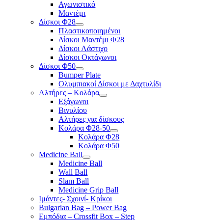
Αγωνιστικό
Μαντέμι
Δίσκοι Φ28
Πλαστικοποιημένοι
Δίσκοι Μαντέμι Φ28
Δίσκοι Λάστιχο
Δίσκοι Οκτάγωνοι
Δίσκοι Φ50
Bumper Plate
Ολυμπιακοί Δίσκοι με Δαχτυλίδι
Αλτήρες – Κολάρα
Εξάγωνοι
Βινυλίου
Αλτήρες για δίσκους
Κολάρα Φ28-50
Κολάρα Φ28
Κολάρα Φ50
Medicine Ball
Medicine Ball
Wall Ball
Slam Ball
Medicine Grip Ball
Ιμάντες- Σχοινί- Κρίκοι
Bulgarian Bag – Power Bag
Εμπόδια – Crossfit Box – Step