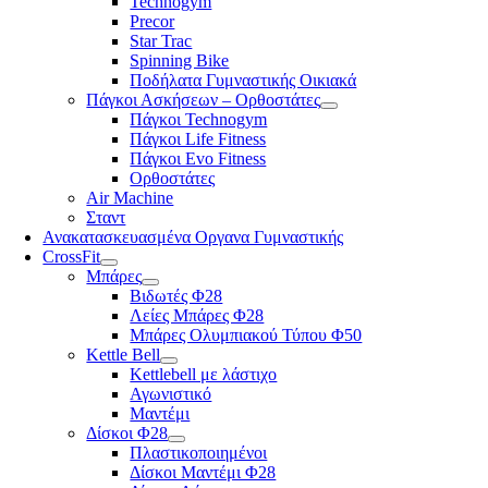
Technogym
Precor
Star Trac
Spinning Bike
Ποδήλατα Γυμναστικής Οικιακά
Πάγκοι Ασκήσεων – Ορθοστάτες
Πάγκοι Technogym
Πάγκοι Life Fitness
Πάγκοι Evo Fitness
Ορθοστάτες
Air Machine
Σταντ
Ανακατασκευασμένα Οργανα Γυμναστικής
CrossFit
Μπάρες
Βιδωτές Φ28
Λείες Μπάρες Φ28
Μπάρες Ολυμπιακού Τύπου Φ50
Kettle Bell
Kettlebell με λάστιχο
Αγωνιστικό
Μαντέμι
Δίσκοι Φ28
Πλαστικοποιημένοι
Δίσκοι Μαντέμι Φ28