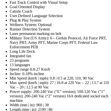
Fast Track Control with Visual Setup
Goal Oriented Display
Calorie Coach
User Defined Language Selection
Plug & Play System
Wellness System: Optional
Runner Detection System
Laser permanent marking on belt
Military Test (US Army): 6 – Gerkin Protocol, Air Force PRT,
Navy PRT, Army PFT, Marine Corps PFT, Federal Law
Enforcement PEB
Long Life Deck
Integrated fan
23 programs
13 languages
Speed range 0.8-27 Km/h
Incline: 0-18% incline
Min Speed (km/h | mph): 0.8 | 0.5 at 220, 110, 90 Vac
Max speed (km/h | mph): 27 | 16.8 at 220 Vac – 22 | 13.7 at 110
Vac – 20 | 12.5 at 90 Vac
Power supply: 200-240 Vac (“E” version); 100-120 Vac (“1”
version); 200-240 Vac (“2” version) 16A dedicated socket each
machine
Width (mm | in): 960 | 38
Length (mm | in): 2190 | 86