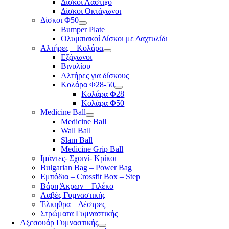
Δίσκοι Λάστιχο
Δίσκοι Οκτάγωνοι
Δίσκοι Φ50
Bumper Plate
Ολυμπιακοί Δίσκοι με Δαχτυλίδι
Αλτήρες – Κολάρα
Εξάγωνοι
Βινυλίου
Αλτήρες για δίσκους
Κολάρα Φ28-50
Κολάρα Φ28
Κολάρα Φ50
Medicine Ball
Medicine Ball
Wall Ball
Slam Ball
Medicine Grip Ball
Ιμάντες- Σχοινί- Κρίκοι
Bulgarian Bag – Power Bag
Εμπόδια – Crossfit Box – Step
Βάρη Άκρων – Γιλέκο
Λαβές Γυμναστικής
Έλκηθρα – Δέστρες
Στρώματα Γυμναστικής
Αξεσουάρ Γυμναστικής