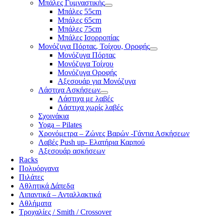
Μπάλες Γυμναστικής
Μπάλες 55cm
Μπάλες 65cm
Μπάλες 75cm
Μπάλες Ισορροπίας
Μονόζυγα Πόρτας, Τοίχου, Οροφής
Μονόζυγα Πόρτας
Μονόζυγα Τοίχου
Μονόζυγα Οροφής
Αξεσουάρ για Μονόζυγα
Λάστιχα Ασκήσεων
Λάστιχα με λαβές
Λάστιχα χωρίς λαβές
Σχοινάκια
Yoga – Pilates
Χρονόμετρα – Ζώνες Βαρών -Γάντια Ασκήσεων
Λαβές Push up- Ελατήρια Καρπού
Αξεσουάρ ασκήσεων
Racks
Πολυόργανα
Πιλάτες
Αθλητικά Δάπεδα
Λιπαντικά – Ανταλλακτικά
Αθλήματα
Τροχαλίες / Smith / Crossover