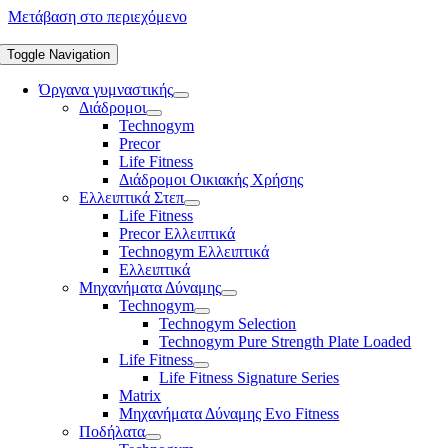
Μετάβαση στο περιεχόμενο
Toggle Navigation
Όργανα γυμναστικής
Διάδρομοι
Technogym
Precor
Life Fitness
Διάδρομοι Οικιακής Χρήσης
Ελλειπτικά Στεπ
Life Fitness
Precor Ελλειπτικά
Technogym Ελλειπτικά
Ελλειπτικά
Μηχανήματα Δύναμης
Technogym
Technogym Selection
Technogym Pure Strength Plate Loaded
Life Fitness
Life Fitness Signature Series
Matrix
Μηχανήματα Δύναμης Evo Fitness
Ποδήλατα