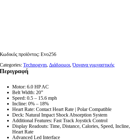
Κωδικός προϊόντος:
Evo256
Categories:
Technogym
,
Διάδρομοι
,
Όργανα γυμναστικής
Περιγραφή
Motor: 6.0 HP AC
Belt Width: 20”
Speed: 0.5 – 15.6 mph
Incline: 0% – 18%
Heart Rate: Contact Heart Rate | Polar Compatible
Deck: Natural Impact Shock Absorption System
Additional Features: Fast Track Joystick Control
Display Readouts: Time, Distance, Calories, Speed, Incline,
Heart Rate
Advanced Led Interface