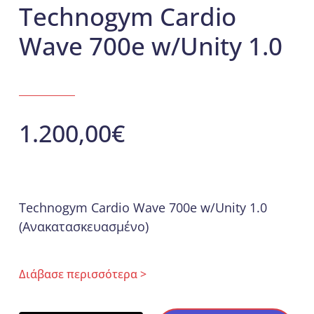
Technogym Cardio
Αξεσουάρ Γυμναστικής
Wave 700e w/Unity 1.0
Racks
Πολυόργανα
1.200,00
€
Πιλάτες
Αθλητικά Δάπεδα
Technogym Cardio Wave 700e w/Unity 1.0
(Ανακατασκευασμένο)
Λιπαντικά – Ανταλλακτικά
Διάβασε περισσότερα >
Αθλήματα