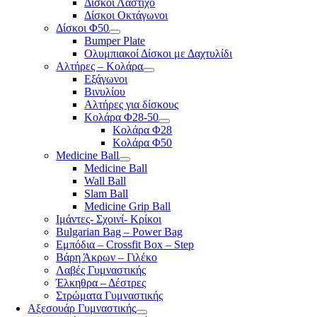
Δίσκοι Λάστιχο
Δίσκοι Οκτάγωνοι
Δίσκοι Φ50
Bumper Plate
Ολυμπιακοί Δίσκοι με Δαχτυλίδι
Αλτήρες – Κολάρα
Εξάγωνοι
Βινυλίου
Αλτήρες για δίσκους
Κολάρα Φ28-50
Κολάρα Φ28
Κολάρα Φ50
Medicine Ball
Medicine Ball
Wall Ball
Slam Ball
Medicine Grip Ball
Ιμάντες- Σχοινί- Κρίκοι
Bulgarian Bag – Power Bag
Εμπόδια – Crossfit Box – Step
Βάρη Άκρων – Γιλέκο
Λαβές Γυμναστικής
Έλκηθρα – Δέστρες
Στρώματα Γυμναστικής
Αξεσουάρ Γυμναστικής