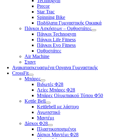
Technogym
Precor
Star Trac
Spinning Bike
Ποδήλατα Γυμναστικής Οικιακά
Πάγκοι Ασκήσεων – Ορθοστάτες
Πάγκοι Technogym
Πάγκοι Life Fitness
Πάγκοι Evo Fitness
Ορθοστάτες
Air Machine
Σταντ
Ανακατασκευασμένα Οργανα Γυμναστικής
CrossFit
Μπάρες
Βιδωτές Φ28
Λείες Μπάρες Φ28
Μπάρες Ολυμπιακού Τύπου Φ50
Kettle Bell
Kettlebell με λάστιχο
Αγωνιστικό
Μαντέμι
Δίσκοι Φ28
Πλαστικοποιημένοι
Δίσκοι Μαντέμι Φ28