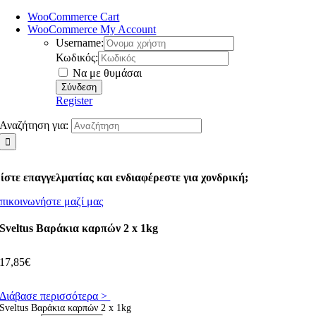
WooCommerce Cart
WooCommerce My Account
Username:
Κωδικός:
Να με θυμάσαι
Register
Αναζήτηση για:
ίστε επαγγελματίας και ενδιαφέρεστε για χονδρική;
πικοινωνήστε μαζί μας
Sveltus Βαράκια καρπών 2 x 1kg
17,85
€
Διάβασε περισσότερα >
Sveltus Βαράκια καρπών 2 x 1kg