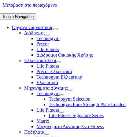
Μετάβαση στο περιεχόμενο
Toggle Navigation
Όργανα γυμναστικής
Διάδρομοι
Technogym
Precor
Life Fitness
Διάδρομοι Οικιακής Χρήσης
Ελλειπτικά Στεπ
Life Fitness
Precor Ελλειπτικά
Technogym Ελλειπτικά
Ελλειπτικά
Μηχανήματα Δύναμης
Technogym
Technogym Selection
Technogym Pure Strength Plate Loaded
Life Fitness
Life Fitness Signature Series
Matrix
Μηχανήματα Δύναμης Evo Fitness
Ποδήλατα