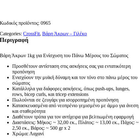
Κωδικός προϊόντος:
0965
Categories:
CrossFit
,
Βάρη Άκρων – Γιλέκο
Περιγραφή
Βάρη Άκρων 1kg για Ενίσχυση του Πάνω Μέρους του Σώματος
Προσθέτουν αντίσταση στις ασκήσεις σας για εντατικότερη
προπόνηση
Ενισχύουν την μυϊκή δύναμη και τον τόνο στο πάνω μέρος του
σώματος
Κατάλληλα για διάφορες ασκήσεις, όπως push-ups, lunges,
rows, bicep curls, και tricep extensions
Πωλούνται σε ζευγάρι για ισορροπημένη προπόνηση
Κατασκευασμένα από νεοπρένιο γεμισμένο με άμμο για άνεση
και σταθερότητα
Διαθέτουν τρύπα για τον αντίχειρα για βελτιωμένη εφαρμογή
Διαστάσεις: Μήκος: ~ 32,00 εκ., Πλάτος: ~ 13,00 εκ., Πάχος: ~
2,50 εκ., Βάρος: ~ 500 gr x 2
Χρώμα: Λαχανί