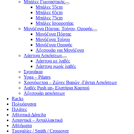
Μπάλες Γυμναστικής
Μπάλες 55cm
Μπάλες 65cm
Μπάλες 75cm
Μπάλες Ισορροπίας
Μονόζυγα Πόρτας, Τοίχου, Οροφής
Μονόζυγα Πόρτας
Μονόζυγα Τοίχου
Μονόζυγα Οροφής
Αξεσουάρ για Μονόζυγα
Λάστιχα Ασκήσεων
Λάστιχα με λαβές
Λάστιχα χωρίς λαβές
Σχοινάκια
Yoga – Pilates
Χρονόμετρα – Ζώνες Βαρών -Γάντια Ασκήσεων
Λαβές Push up- Ελατήρια Καρπού
Αξεσουάρ ασκήσεων
Racks
Πολυόργανα
Πιλάτες
Αθλητικά Δάπεδα
Λιπαντικά – Ανταλλακτικά
Αθλήματα
Τροχαλίες / Smith / Crossover