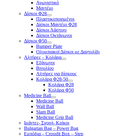
Αγωνιστικό
Μαντέμι
Δίσκοι Φ28
Πλαστικοποιημένοι
Δίσκοι Μαντέμι Φ28
Δίσκοι Λάστιχο
Δίσκοι Οκτάγωνοι
Δίσκοι Φ50
Bumper Plate
Ολυμπιακοί Δίσκοι με Δαχτυλίδι
Αλτήρες – Κολάρα
Εξάγωνοι
Βινυλίου
Αλτήρες για δίσκους
Κολάρα Φ28-50
Κολάρα Φ28
Κολάρα Φ50
Medicine Ball
Medicine Ball
Wall Ball
Slam Ball
Medicine Grip Ball
Ιμάντες- Σχοινί- Κρίκοι
Bulgarian Bag – Power Bag
Εμπόδια – Crossfit Box – Step