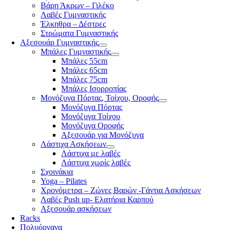
Βάρη Άκρων – Γιλέκο
Λαβές Γυμναστικής
Έλκηθρα – Δέστρες
Στρώματα Γυμναστικής
Αξεσουάρ Γυμναστικής
Μπάλες Γυμναστικής
Μπάλες 55cm
Μπάλες 65cm
Μπάλες 75cm
Μπάλες Ισορροπίας
Μονόζυγα Πόρτας, Τοίχου, Οροφής
Μονόζυγα Πόρτας
Μονόζυγα Τοίχου
Μονόζυγα Οροφής
Αξεσουάρ για Μονόζυγα
Λάστιχα Ασκήσεων
Λάστιχα με λαβές
Λάστιχα χωρίς λαβές
Σχοινάκια
Yoga – Pilates
Χρονόμετρα – Ζώνες Βαρών -Γάντια Ασκήσεων
Λαβές Push up- Ελατήρια Καρπού
Αξεσουάρ ασκήσεων
Racks
Πολυόργανα