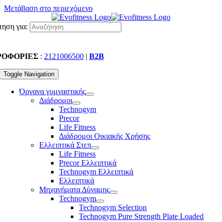
Μετάβαση στο περιεχόμενο
ηση για:
ΡΟΦΟΡΙΕΣ
:
2121006500
|
B2B
Toggle Navigation
Όργανα γυμναστικής
Διάδρομοι
Technogym
Precor
Life Fitness
Διάδρομοι Οικιακής Χρήσης
Ελλειπτικά Στεπ
Life Fitness
Precor Ελλειπτικά
Technogym Ελλειπτικά
Ελλειπτικά
Μηχανήματα Δύναμης
Technogym
Technogym Selection
Technogym Pure Strength Plate Loaded