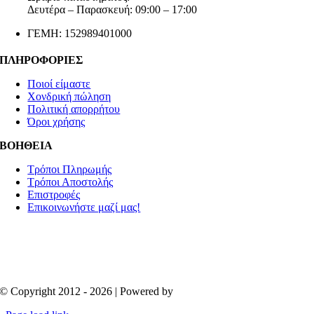
Δευτέρα – Παρασκευή: 09:00 – 17:00
ΓΕΜΗ: 152989401000
ΠΛΗΡΟΦΟΡΙΕΣ
Ποιοί είμαστε
Χονδρική πώληση
Πολιτική απορρήτου
Όροι χρήσης
ΒΟΗΘΕΙΑ
Τρόποι Πληρωμής
Τρόποι Αποστολής
Επιστροφές
Επικοινωνήστε μαζί μας!
© Copyright 2012 - 2026 | Powered by
Aboutnet