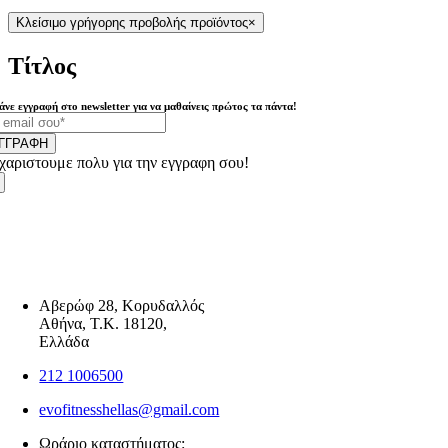
Κλείσιμο γρήγορης προβολής προϊόντος
×
Τίτλος
άνε εγγραφή στο newsletter για να μαθαίνεις πρώτος τα πάντα!
ΓΓΡΑΦΗ
χαριστουμε πολυ για την εγγραφη σου!
Αβερώφ 28, Κορυδαλλός
Αθήνα, Τ.Κ. 18120,
Ελλάδα
212 1006500
evofitnesshellas@gmail.com
Ωράριο καταστήματος: