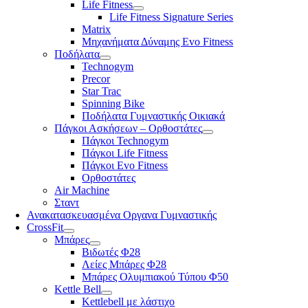
Life Fitness
Life Fitness Signature Series
Matrix
Μηχανήματα Δύναμης Evo Fitness
Ποδήλατα
Technogym
Precor
Star Trac
Spinning Bike
Ποδήλατα Γυμναστικής Οικιακά
Πάγκοι Ασκήσεων – Ορθοστάτες
Πάγκοι Technogym
Πάγκοι Life Fitness
Πάγκοι Evo Fitness
Ορθοστάτες
Air Machine
Σταντ
Ανακατασκευασμένα Οργανα Γυμναστικής
CrossFit
Μπάρες
Βιδωτές Φ28
Λείες Μπάρες Φ28
Μπάρες Ολυμπιακού Τύπου Φ50
Kettle Bell
Kettlebell με λάστιχο