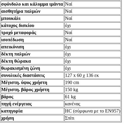
σφόνδυλο και κάλυμμα ιμάντα
Ναί
αισθητήρα παλμών
Ναί
μπουκάλι
Ναί
κάτοχος δισκίου
όχι
τροχό μεταφοράς
Ναί
ισοπέδωση
Ναί
απεικόνιση
όχι
δέκτη παλμών
όχι
δέκτη θώρακα
όχι
θωρακισμένη ζώνη
όχι
συνολικές διαστάσεις
127 x 60 χ 136 εκ
Μέγιστη. ύψος χρήστη
190 cm
Μέγιστη. βάρος χρήστη
150 kg
βάρος
61 kg
πηγή ενέργειας
κανένας
κατηγορία
HC (σύμφωνα με το EN957)
χρήση
Σπίτι