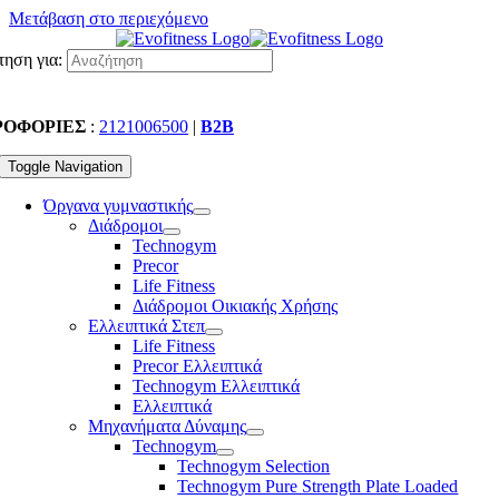
Μετάβαση στο περιεχόμενο
ηση για:
ΡΟΦΟΡΙΕΣ
:
2121006500
|
B2B
Toggle Navigation
Όργανα γυμναστικής
Διάδρομοι
Technogym
Precor
Life Fitness
Διάδρομοι Οικιακής Χρήσης
Ελλειπτικά Στεπ
Life Fitness
Precor Ελλειπτικά
Technogym Ελλειπτικά
Ελλειπτικά
Μηχανήματα Δύναμης
Technogym
Technogym Selection
Technogym Pure Strength Plate Loaded