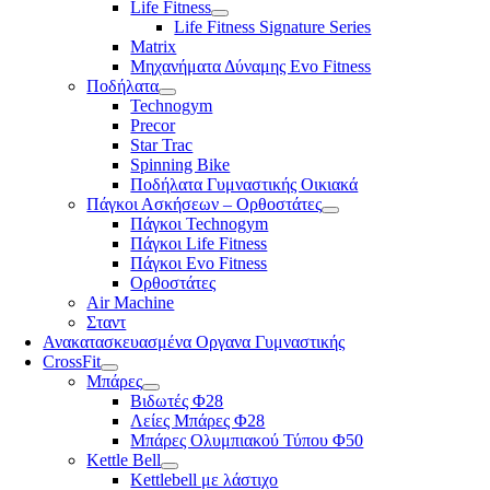
Life Fitness
Life Fitness Signature Series
Matrix
Μηχανήματα Δύναμης Evo Fitness
Ποδήλατα
Technogym
Precor
Star Trac
Spinning Bike
Ποδήλατα Γυμναστικής Οικιακά
Πάγκοι Ασκήσεων – Ορθοστάτες
Πάγκοι Technogym
Πάγκοι Life Fitness
Πάγκοι Evo Fitness
Ορθοστάτες
Air Machine
Σταντ
Ανακατασκευασμένα Οργανα Γυμναστικής
CrossFit
Μπάρες
Βιδωτές Φ28
Λείες Μπάρες Φ28
Μπάρες Ολυμπιακού Τύπου Φ50
Kettle Bell
Kettlebell με λάστιχο