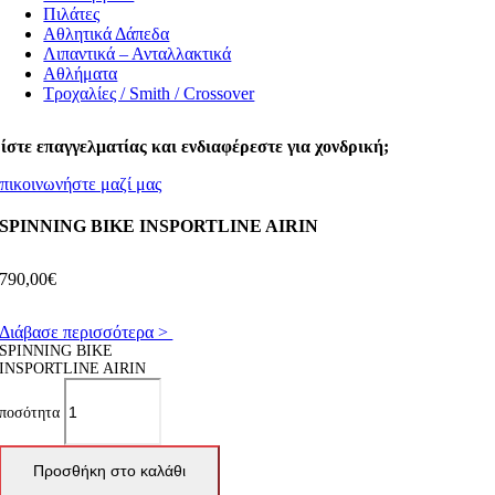
Πιλάτες
Αθλητικά Δάπεδα
Λιπαντικά – Ανταλλακτικά
Αθλήματα
Τροχαλίες / Smith / Crossover
ίστε επαγγελματίας και ενδιαφέρεστε για χονδρική;
πικοινωνήστε μαζί μας
SPINNING BIKE INSPORTLINE AIRIN
790,00
€
Διάβασε περισσότερα >
SPINNING BIKE
INSPORTLINE AIRIN
ποσότητα
Προσθήκη στο καλάθι