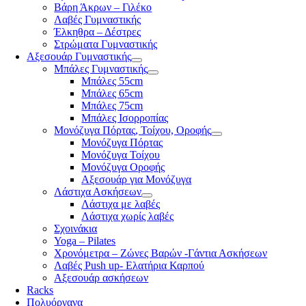
Βάρη Άκρων – Γιλέκο
Λαβές Γυμναστικής
Έλκηθρα – Δέστρες
Στρώματα Γυμναστικής
Αξεσουάρ Γυμναστικής
Μπάλες Γυμναστικής
Μπάλες 55cm
Μπάλες 65cm
Μπάλες 75cm
Μπάλες Ισορροπίας
Μονόζυγα Πόρτας, Τοίχου, Οροφής
Μονόζυγα Πόρτας
Μονόζυγα Τοίχου
Μονόζυγα Οροφής
Αξεσουάρ για Μονόζυγα
Λάστιχα Ασκήσεων
Λάστιχα με λαβές
Λάστιχα χωρίς λαβές
Σχοινάκια
Yoga – Pilates
Χρονόμετρα – Ζώνες Βαρών -Γάντια Ασκήσεων
Λαβές Push up- Ελατήρια Καρπού
Αξεσουάρ ασκήσεων
Racks
Πολυόργανα