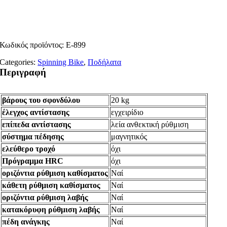
Κωδικός προϊόντος:
Ε-899
Categories:
Spinning Bike
,
Ποδήλατα
Περιγραφή
βάρους του σφονδύλου
20 kg
έλεγχος αντίστασης
εγχειρίδιο
επίπεδα αντίστασης
λεία ανθεκτική ρύθμιση
σύστημα πέδησης
μαγνητικός
ελεύθερο τροχό
όχι
Πρόγραμμα HRC
όχι
οριζόντια ρύθμιση καθίσματος
Ναί
κάθετη ρύθμιση καθίσματος
Ναί
οριζόντια ρύθμιση λαβής
Ναί
κατακόρυφη ρύθμιση λαβής
Ναί
πέδη ανάγκης
Ναί