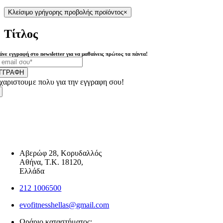
Κλείσιμο γρήγορης προβολής προϊόντος
×
Τίτλος
άνε εγγραφή στο newsletter για να μαθαίνεις πρώτος τα πάντα!
ΓΓΡΑΦΗ
χαριστουμε πολυ για την εγγραφη σου!
Αβερώφ 28, Κορυδαλλός
Αθήνα, Τ.Κ. 18120,
Ελλάδα
212 1006500
evofitnesshellas@gmail.com
Ωράριο καταστήματος: