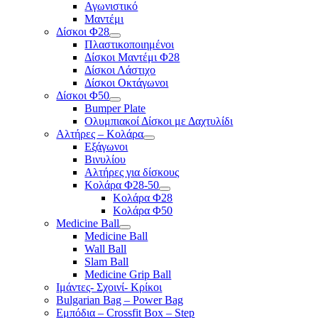
Αγωνιστικό
Μαντέμι
Δίσκοι Φ28
Πλαστικοποιημένοι
Δίσκοι Μαντέμι Φ28
Δίσκοι Λάστιχο
Δίσκοι Οκτάγωνοι
Δίσκοι Φ50
Bumper Plate
Ολυμπιακοί Δίσκοι με Δαχτυλίδι
Αλτήρες – Κολάρα
Εξάγωνοι
Βινυλίου
Αλτήρες για δίσκους
Κολάρα Φ28-50
Κολάρα Φ28
Κολάρα Φ50
Medicine Ball
Medicine Ball
Wall Ball
Slam Ball
Medicine Grip Ball
Ιμάντες- Σχοινί- Κρίκοι
Bulgarian Bag – Power Bag
Εμπόδια – Crossfit Box – Step