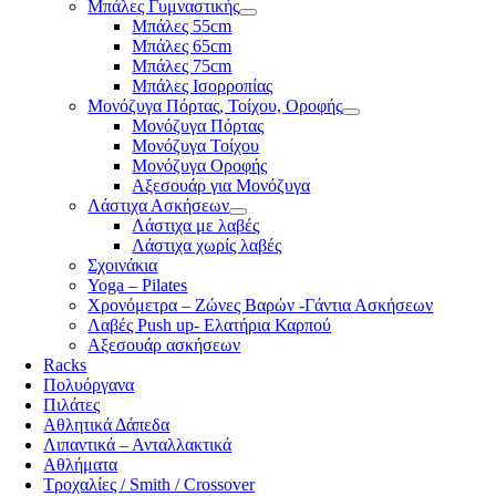
Μπάλες Γυμναστικής
Μπάλες 55cm
Μπάλες 65cm
Μπάλες 75cm
Μπάλες Ισορροπίας
Μονόζυγα Πόρτας, Τοίχου, Οροφής
Μονόζυγα Πόρτας
Μονόζυγα Τοίχου
Μονόζυγα Οροφής
Αξεσουάρ για Μονόζυγα
Λάστιχα Ασκήσεων
Λάστιχα με λαβές
Λάστιχα χωρίς λαβές
Σχοινάκια
Yoga – Pilates
Χρονόμετρα – Ζώνες Βαρών -Γάντια Ασκήσεων
Λαβές Push up- Ελατήρια Καρπού
Αξεσουάρ ασκήσεων
Racks
Πολυόργανα
Πιλάτες
Αθλητικά Δάπεδα
Λιπαντικά – Ανταλλακτικά
Αθλήματα
Τροχαλίες / Smith / Crossover