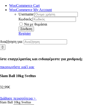
WooCommerce Cart
WooCommerce My Account
Username:
Κωδικός:
Να με θυμάσαι
Register
Αναζήτηση για:
ίστε επαγγελματίας και ενδιαφέρεστε για χονδρική;
πικοινωνήστε μαζί μας
Slam Ball 10kg Sveltus
32,99
€
Διάβασε περισσότερα >
Slam Ball 10kg Sveltus