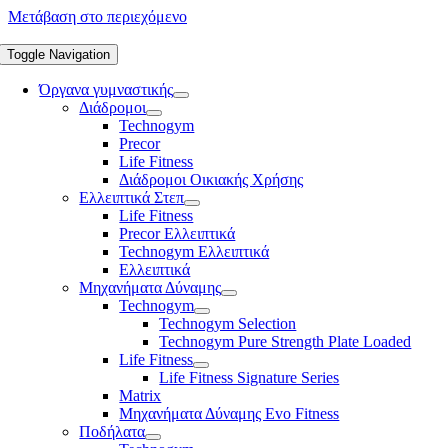
Μετάβαση στο περιεχόμενο
Toggle Navigation
Όργανα γυμναστικής
Διάδρομοι
Technogym
Precor
Life Fitness
Διάδρομοι Οικιακής Χρήσης
Ελλειπτικά Στεπ
Life Fitness
Precor Ελλειπτικά
Technogym Ελλειπτικά
Ελλειπτικά
Μηχανήματα Δύναμης
Technogym
Technogym Selection
Technogym Pure Strength Plate Loaded
Life Fitness
Life Fitness Signature Series
Matrix
Μηχανήματα Δύναμης Evo Fitness
Ποδήλατα