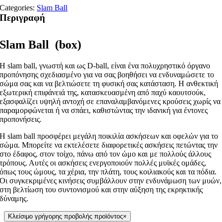
Categories:
Slam Ball
Περιγραφή
Slam Ball (box)
Η slam ball, γνωστή και ως D-ball, είναι ένα πολυχρηστικό όργανο
προπόνησης σχεδιασμένο για να σας βοηθήσει να ενδυναμώσετε το
σώμα σας και να βελτιώσετε τη φυσική σας κατάσταση. Η ανθεκτική
εξωτερική επιφάνειά της, κατασκευασμένη από παχύ καουτσούκ,
εξασφαλίζει υψηλή αντοχή σε επαναλαμβανόμενες κρούσεις χωρίς να
παραμορφώνεται ή να σπάει, καθιστώντας την ιδανική για έντονες
προπονήσεις.
Η slam ball προσφέρει μεγάλη ποικιλία ασκήσεων και οφελών για το
σώμα. Μπορείτε να εκτελέσετε διαφορετικές ασκήσεις πετώντας την
στο έδαφος, στον τοίχο, πάνω από τον ώμο και με πολλούς άλλους
τρόπους. Αυτές οι ασκήσεις ενεργοποιούν πολλές μυϊκές ομάδες,
όπως τους ώμους, τα χέρια, την πλάτη, τους κοιλιακούς και τα πόδια.
Οι συγκεκριμένες κινήσεις συμβάλλουν στην ενδυνάμωση των μυών,
στη βελτίωση του συντονισμού και στην αύξηση της εκρηκτικής
δύναμης.
Κλείσιμο γρήγορης προβολής προϊόντος
×