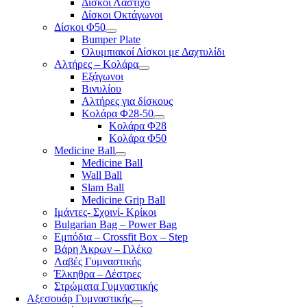
Δίσκοι Λάστιχο
Δίσκοι Οκτάγωνοι
Δίσκοι Φ50
Bumper Plate
Ολυμπιακοί Δίσκοι με Δαχτυλίδι
Αλτήρες – Κολάρα
Εξάγωνοι
Βινυλίου
Αλτήρες για δίσκους
Κολάρα Φ28-50
Κολάρα Φ28
Κολάρα Φ50
Medicine Ball
Medicine Ball
Wall Ball
Slam Ball
Medicine Grip Ball
Ιμάντες- Σχοινί- Κρίκοι
Bulgarian Bag – Power Bag
Εμπόδια – Crossfit Box – Step
Βάρη Άκρων – Γιλέκο
Λαβές Γυμναστικής
Έλκηθρα – Δέστρες
Στρώματα Γυμναστικής
Αξεσουάρ Γυμναστικής