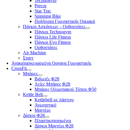
Technogym
Precor
Star Trac
Spinning Bike
Ποδήλατα Γυμναστικής Οικιακά
Πάγκοι Ασκήσεων – Ορθοστάτες
Πάγκοι Technogym
Πάγκοι Life Fitness
Πάγκοι Evo Fitness
Ορθοστάτες
Air Machine
Σταντ
Ανακατασκευασμένα Οργανα Γυμναστικής
CrossFit
Μπάρες
Βιδωτές Φ28
Λείες Μπάρες Φ28
Μπάρες Ολυμπιακού Τύπου Φ50
Kettle Bell
Kettlebell με λάστιχο
Αγωνιστικό
Μαντέμι
Δίσκοι Φ28
Πλαστικοποιημένοι
Δίσκοι Μαντέμι Φ28