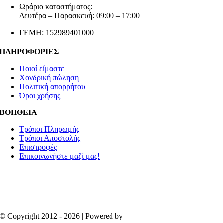
Ωράριο καταστήματος:
Δευτέρα – Παρασκευή: 09:00 – 17:00
ΓΕΜΗ: 152989401000
ΠΛΗΡΟΦΟΡΙΕΣ
Ποιοί είμαστε
Χονδρική πώληση
Πολιτική απορρήτου
Όροι χρήσης
ΒΟΗΘΕΙΑ
Τρόποι Πληρωμής
Τρόποι Αποστολής
Επιστροφές
Επικοινωνήστε μαζί μας!
© Copyright 2012 - 2026 | Powered by
Aboutnet