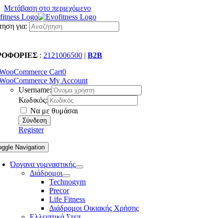
Μετάβαση στο περιεχόμενο
ηση για:
ΡΟΦΟΡΙΕΣ
:
2121006500
|
B2B
WooCommerce Cart
0
WooCommerce My Account
Username:
Κωδικός:
Να με θυμάσαι
Register
oggle Navigation
Όργανα γυμναστικής
Διάδρομοι
Technogym
Precor
Life Fitness
Διάδρομοι Οικιακής Χρήσης
Ελλειπτικά Στεπ