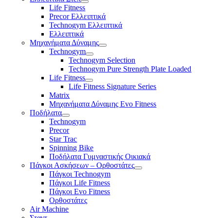
Life Fitness
Precor Ελλειπτικά
Technogym Ελλειπτικά
Ελλειπτικά
Μηχανήματα Δύναμης
Technogym
Technogym Selection
Technogym Pure Strength Plate Loaded
Life Fitness
Life Fitness Signature Series
Matrix
Μηχανήματα Δύναμης Evo Fitness
Ποδήλατα
Technogym
Precor
Star Trac
Spinning Bike
Ποδήλατα Γυμναστικής Οικιακά
Πάγκοι Ασκήσεων – Ορθοστάτες
Πάγκοι Technogym
Πάγκοι Life Fitness
Πάγκοι Evo Fitness
Ορθοστάτες
Air Machine
Σταντ