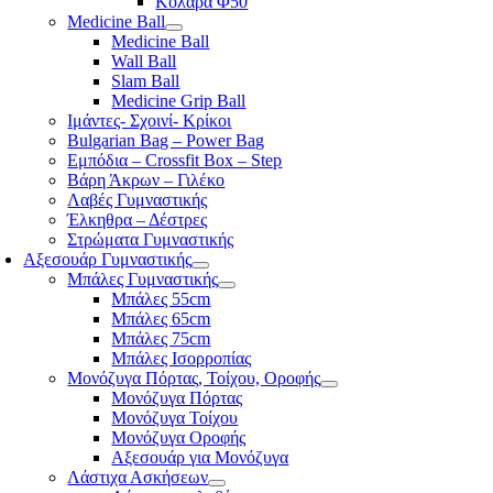
Κολάρα Φ50
Medicine Ball
Medicine Ball
Wall Ball
Slam Ball
Medicine Grip Ball
Ιμάντες- Σχοινί- Κρίκοι
Bulgarian Bag – Power Bag
Εμπόδια – Crossfit Box – Step
Βάρη Άκρων – Γιλέκο
Λαβές Γυμναστικής
Έλκηθρα – Δέστρες
Στρώματα Γυμναστικής
Αξεσουάρ Γυμναστικής
Μπάλες Γυμναστικής
Μπάλες 55cm
Μπάλες 65cm
Μπάλες 75cm
Μπάλες Ισορροπίας
Μονόζυγα Πόρτας, Τοίχου, Οροφής
Μονόζυγα Πόρτας
Μονόζυγα Τοίχου
Μονόζυγα Οροφής
Αξεσουάρ για Μονόζυγα
Λάστιχα Ασκήσεων