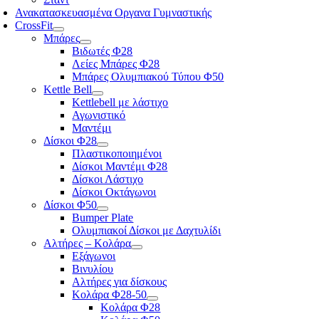
Ανακατασκευασμένα Οργανα Γυμναστικής
CrossFit
Μπάρες
Βιδωτές Φ28
Λείες Μπάρες Φ28
Μπάρες Ολυμπιακού Τύπου Φ50
Kettle Bell
Kettlebell με λάστιχο
Αγωνιστικό
Μαντέμι
Δίσκοι Φ28
Πλαστικοποιημένοι
Δίσκοι Μαντέμι Φ28
Δίσκοι Λάστιχο
Δίσκοι Οκτάγωνοι
Δίσκοι Φ50
Bumper Plate
Ολυμπιακοί Δίσκοι με Δαχτυλίδι
Αλτήρες – Κολάρα
Εξάγωνοι
Βινυλίου
Αλτήρες για δίσκους
Κολάρα Φ28-50
Κολάρα Φ28