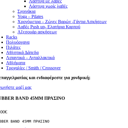
Λάστιχα με λαβές
Λάστιχα χωρίς λαβές
Σχοινάκια
Yoga – Pilates
Χρονόμετρα – Ζώνες Βαρών -Γάντια Ασκήσεων
Λαβές Push up- Ελατήρια Καρπού
Αξεσουάρ ασκήσεων
Racks
Πολυόργανα
Πιλάτες
Αθλητικά Δάπεδα
Λιπαντικά – Ανταλλακτικά
Αθλήματα
Τροχαλίες / Smith / Crossover
επαγγελματίας και ενδιαφέρεστε για χονδρική;
νωνήστε μαζί μας
UBBER BAND 45MM ΠΡΑΣΙΝΟ
,00
€
BBER BAND 45MM ΠΡΑΣΙΝΟ