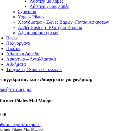
Λάστιχα με λαβές
Λάστιχα χωρίς λαβές
Σχοινάκια
Yoga – Pilates
Χρονόμετρα – Ζώνες Βαρών -Γάντια Ασκήσεων
Λαβές Push up- Ελατήρια Καρπού
Αξεσουάρ ασκήσεων
Racks
Πολυόργανα
Πιλάτες
Αθλητικά Δάπεδα
Λιπαντικά – Ανταλλακτικά
Αθλήματα
Τροχαλίες / Smith / Crossover
επαγγελματίας και ενδιαφέρεστε για χονδρική;
νωνήστε μαζί μας
former Pilates Mat Μαύρο
,00
€
άβασε περισσότερα >
former Pilates Mat Μαύρο