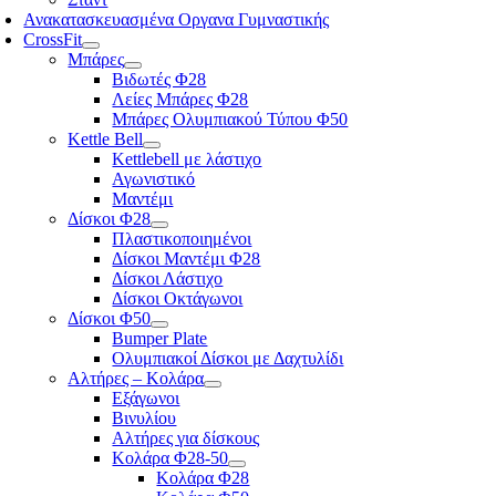
Ανακατασκευασμένα Οργανα Γυμναστικής
CrossFit
Μπάρες
Βιδωτές Φ28
Λείες Μπάρες Φ28
Μπάρες Ολυμπιακού Τύπου Φ50
Kettle Bell
Kettlebell με λάστιχο
Αγωνιστικό
Μαντέμι
Δίσκοι Φ28
Πλαστικοποιημένοι
Δίσκοι Μαντέμι Φ28
Δίσκοι Λάστιχο
Δίσκοι Οκτάγωνοι
Δίσκοι Φ50
Bumper Plate
Ολυμπιακοί Δίσκοι με Δαχτυλίδι
Αλτήρες – Κολάρα
Εξάγωνοι
Βινυλίου
Αλτήρες για δίσκους
Κολάρα Φ28-50
Κολάρα Φ28