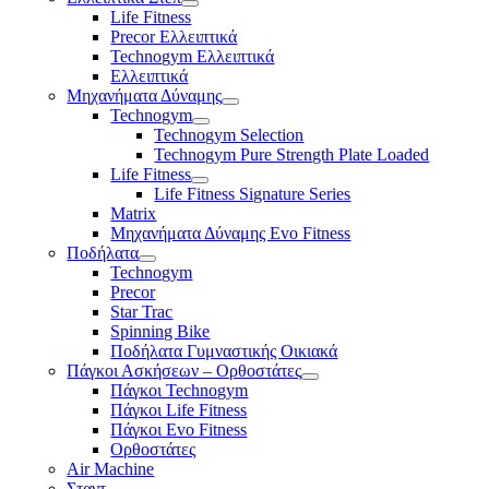
Life Fitness
Precor Ελλειπτικά
Technogym Ελλειπτικά
Ελλειπτικά
Μηχανήματα Δύναμης
Technogym
Technogym Selection
Technogym Pure Strength Plate Loaded
Life Fitness
Life Fitness Signature Series
Matrix
Μηχανήματα Δύναμης Evo Fitness
Ποδήλατα
Technogym
Precor
Star Trac
Spinning Bike
Ποδήλατα Γυμναστικής Οικιακά
Πάγκοι Ασκήσεων – Ορθοστάτες
Πάγκοι Technogym
Πάγκοι Life Fitness
Πάγκοι Evo Fitness
Ορθοστάτες
Air Machine
Σταντ