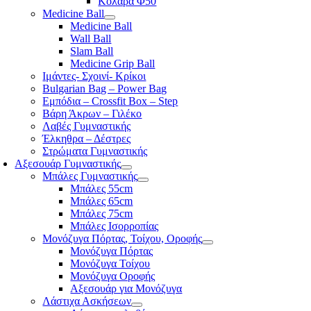
Κολάρα Φ50
Medicine Ball
Medicine Ball
Wall Ball
Slam Ball
Medicine Grip Ball
Ιμάντες- Σχοινί- Κρίκοι
Bulgarian Bag – Power Bag
Εμπόδια – Crossfit Box – Step
Βάρη Άκρων – Γιλέκο
Λαβές Γυμναστικής
Έλκηθρα – Δέστρες
Στρώματα Γυμναστικής
Αξεσουάρ Γυμναστικής
Μπάλες Γυμναστικής
Μπάλες 55cm
Μπάλες 65cm
Μπάλες 75cm
Μπάλες Ισορροπίας
Μονόζυγα Πόρτας, Τοίχου, Οροφής
Μονόζυγα Πόρτας
Μονόζυγα Τοίχου
Μονόζυγα Οροφής
Αξεσουάρ για Μονόζυγα
Λάστιχα Ασκήσεων