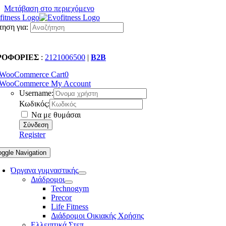
Μετάβαση στο περιεχόμενο
ηση για:
ΡΟΦΟΡΙΕΣ
:
2121006500
|
B2B
WooCommerce Cart
0
WooCommerce My Account
Username:
Κωδικός:
Να με θυμάσαι
Register
oggle Navigation
Όργανα γυμναστικής
Διάδρομοι
Technogym
Precor
Life Fitness
Διάδρομοι Οικιακής Χρήσης
Ελλειπτικά Στεπ