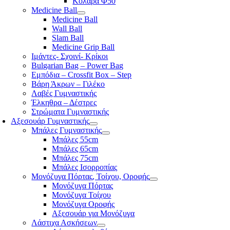
Κολάρα Φ50
Medicine Ball
Medicine Ball
Wall Ball
Slam Ball
Medicine Grip Ball
Ιμάντες- Σχοινί- Κρίκοι
Bulgarian Bag – Power Bag
Εμπόδια – Crossfit Box – Step
Βάρη Άκρων – Γιλέκο
Λαβές Γυμναστικής
Έλκηθρα – Δέστρες
Στρώματα Γυμναστικής
Αξεσουάρ Γυμναστικής
Μπάλες Γυμναστικής
Μπάλες 55cm
Μπάλες 65cm
Μπάλες 75cm
Μπάλες Ισορροπίας
Μονόζυγα Πόρτας, Τοίχου, Οροφής
Μονόζυγα Πόρτας
Μονόζυγα Τοίχου
Μονόζυγα Οροφής
Αξεσουάρ για Μονόζυγα
Λάστιχα Ασκήσεων