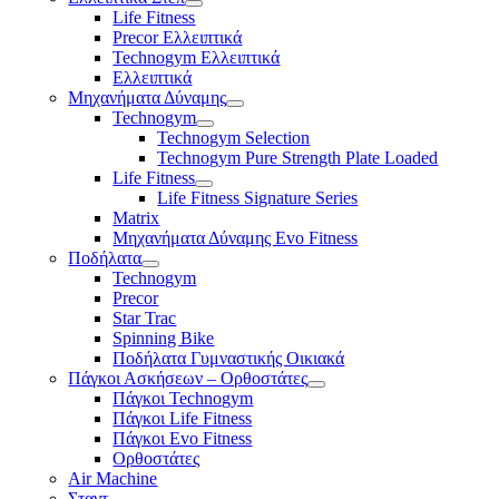
Life Fitness
Precor Ελλειπτικά
Technogym Ελλειπτικά
Ελλειπτικά
Μηχανήματα Δύναμης
Technogym
Technogym Selection
Technogym Pure Strength Plate Loaded
Life Fitness
Life Fitness Signature Series
Matrix
Μηχανήματα Δύναμης Evo Fitness
Ποδήλατα
Technogym
Precor
Star Trac
Spinning Bike
Ποδήλατα Γυμναστικής Οικιακά
Πάγκοι Ασκήσεων – Ορθοστάτες
Πάγκοι Technogym
Πάγκοι Life Fitness
Πάγκοι Evo Fitness
Ορθοστάτες
Air Machine
Σταντ