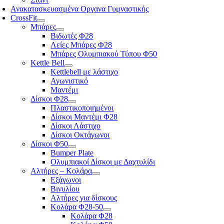
Ανακατασκευασμένα Οργανα Γυμναστικής
CrossFit
Μπάρες
Βιδωτές Φ28
Λείες Μπάρες Φ28
Μπάρες Ολυμπιακού Τύπου Φ50
Kettle Bell
Kettlebell με λάστιχο
Αγωνιστικό
Μαντέμι
Δίσκοι Φ28
Πλαστικοποιημένοι
Δίσκοι Μαντέμι Φ28
Δίσκοι Λάστιχο
Δίσκοι Οκτάγωνοι
Δίσκοι Φ50
Bumper Plate
Ολυμπιακοί Δίσκοι με Δαχτυλίδι
Αλτήρες – Κολάρα
Εξάγωνοι
Βινυλίου
Αλτήρες για δίσκους
Κολάρα Φ28-50
Κολάρα Φ28