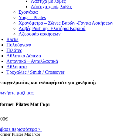
Λάστιχα με λαβές
Λάστιχα χωρίς λαβές
Σχοινάκια
Yoga – Pilates
Χρονόμετρα – Ζώνες Βαρών -Γάντια Ασκήσεων
Λαβές Push up- Ελατήρια Καρπού
Αξεσουάρ ασκήσεων
Racks
Πολυόργανα
Πιλάτες
Αθλητικά Δάπεδα
Λιπαντικά – Ανταλλακτικά
Αθλήματα
Τροχαλίες / Smith / Crossover
επαγγελματίας και ενδιαφέρεστε για χονδρική;
νωνήστε μαζί μας
former Pilates Mat Γκρι
,00
€
άβασε περισσότερα >
ormer Pilates Mat Γκρι