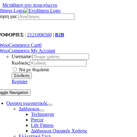
Μετάβαση στο περιεχόμενο
ηση για:
ΡΟΦΟΡΙΕΣ
:
2121006500
|
B2B
WooCommerce Cart
0
WooCommerce My Account
Username:
Κωδικός:
Να με θυμάσαι
Register
oggle Navigation
Όργανα γυμναστικής
Διάδρομοι
Technogym
Precor
Life Fitness
Διάδρομοι Οικιακής Χρήσης
Ελλειπτικά Στεπ