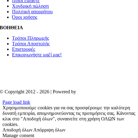
Ποιοί είμαστε
Χονδρική πώληση
Πολιτική απορρήτου
Όροι χρήσης
ΒΟΗΘΕΙΑ
Τρόποι Πληρωμής
Τρόποι Αποστολής
Επιστροφές
Επικοινωνήστε μαζί μας!
© Copyright 2012 - 2026 | Powered by
Aboutnet
Page load link
Χρησιμοποιούμε cookies για να σας προσφέρουμε την καλύτερη
δυνατή εμπειρία, απομνημονεύοντας τις προτιμήσεις σας. Κάνοντας
κλικ στο "Αποδοχή όλων", συναινείτε στη χρήση ΟΛΩΝ των
cookies.
Αποδοχή όλων
Απόρριψη όλων
Manage consent