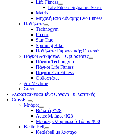
Life Fitness
Life Fitness Signature Series
Matrix
Μηχανήματα Δύναμης Evo Fitness
Ποδήλατα
Technogym
Precor
Star Trac
Spinning Bike
Ποδήλατα Γυμναστικής Οικιακά
Πάγκοι Ασκήσεων – Ορθοστάτες
Πάγκοι Technogym
Πάγκοι Life Fitness
Πάγκοι Evo Fitness
Ορθοστάτες
Air Machine
Σταντ
Ανακατασκευασμένα Οργανα Γυμναστικής
CrossFit
Μπάρες
Βιδωτές Φ28
Λείες Μπάρες Φ28
Μπάρες Ολυμπιακού Τύπου Φ50
Kettle Bell
Kettlebell με λάστιχο