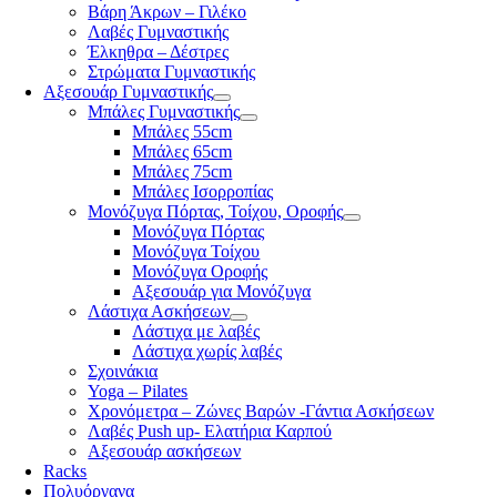
Βάρη Άκρων – Γιλέκο
Λαβές Γυμναστικής
Έλκηθρα – Δέστρες
Στρώματα Γυμναστικής
Αξεσουάρ Γυμναστικής
Μπάλες Γυμναστικής
Μπάλες 55cm
Μπάλες 65cm
Μπάλες 75cm
Μπάλες Ισορροπίας
Μονόζυγα Πόρτας, Τοίχου, Οροφής
Μονόζυγα Πόρτας
Μονόζυγα Τοίχου
Μονόζυγα Οροφής
Αξεσουάρ για Μονόζυγα
Λάστιχα Ασκήσεων
Λάστιχα με λαβές
Λάστιχα χωρίς λαβές
Σχοινάκια
Yoga – Pilates
Χρονόμετρα – Ζώνες Βαρών -Γάντια Ασκήσεων
Λαβές Push up- Ελατήρια Καρπού
Αξεσουάρ ασκήσεων
Racks
Πολυόργανα