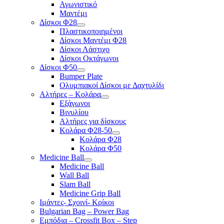
Αγωνιστικό
Μαντέμι
Δίσκοι Φ28
Πλαστικοποιημένοι
Δίσκοι Μαντέμι Φ28
Δίσκοι Λάστιχο
Δίσκοι Οκτάγωνοι
Δίσκοι Φ50
Bumper Plate
Ολυμπιακοί Δίσκοι με Δαχτυλίδι
Αλτήρες – Κολάρα
Εξάγωνοι
Βινυλίου
Αλτήρες για δίσκους
Κολάρα Φ28-50
Κολάρα Φ28
Κολάρα Φ50
Medicine Ball
Medicine Ball
Wall Ball
Slam Ball
Medicine Grip Ball
Ιμάντες- Σχοινί- Κρίκοι
Bulgarian Bag – Power Bag
Εμπόδια – Crossfit Box – Step