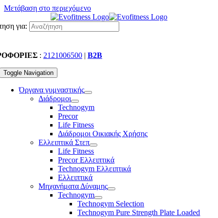
Μετάβαση στο περιεχόμενο
ηση για:
ΡΟΦΟΡΙΕΣ
:
2121006500
|
B2B
Toggle Navigation
Όργανα γυμναστικής
Διάδρομοι
Technogym
Precor
Life Fitness
Διάδρομοι Οικιακής Χρήσης
Ελλειπτικά Στεπ
Life Fitness
Precor Ελλειπτικά
Technogym Ελλειπτικά
Ελλειπτικά
Μηχανήματα Δύναμης
Technogym
Technogym Selection
Technogym Pure Strength Plate Loaded