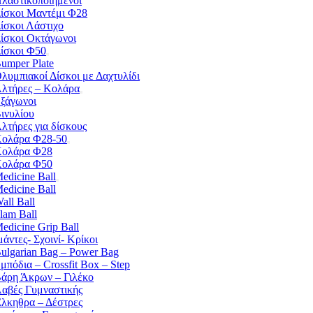
λαστικοποιημένοι
ίσκοι Μαντέμι Φ28
ίσκοι Λάστιχο
ίσκοι Οκτάγωνοι
ίσκοι Φ50
umper Plate
λυμπιακοί Δίσκοι με Δαχτυλίδι
λτήρες – Κολάρα
ξάγωνοι
ινυλίου
λτήρες για δίσκους
ολάρα Φ28-50
ολάρα Φ28
ολάρα Φ50
edicine Ball
edicine Ball
all Ball
lam Ball
edicine Grip Ball
μάντες- Σχοινί- Κρίκοι
ulgarian Bag – Power Bag
μπόδια – Crossfit Box – Step
άρη Άκρων – Γιλέκο
αβές Γυμναστικής
λκηθρα – Δέστρες