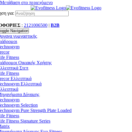
Μετάβαση στο περιεχόμενο
ση για:
ΟΦΟΡΙΕΣ
:
2121006500
|
B2B
oggle Navigation
ργανα γυμναστικής
ιάδρομοι
echnogym
recor
ife Fitness
ιάδρομοι Οικιακής Χρήσης
λλειπτικά Στεπ
ife Fitness
recor Ελλειπτικά
echnogym Ελλειπτικά
λλειπτικά
ηχανήματα Δύναμης
echnogym
echnogym Selection
echnogym Pure Strength Plate Loaded
ife Fitness
ife Fitness Signature Series
atrix
ηχανήματα Δύναμης Evo Fitness