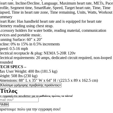
eart rate, Incline/Decline, Language, Maximum heart rate, METs, Pace
rofile, Segment time, SmartRate, Speed, Target heart rate, Time, Time
lapsed, Time in heart rate zone, Time remaining, Units, Watts, Workout
ummary
eart Rate: Has handheld heart rate and is equipped for heart rate
elemetry reading using chest strap.
ccessory holders for water bottle, reading material, communication
evices and portable music.
unning Surface: 60″ x 20″
ncline: 0% to 15% in 0.5% increments
peed: 0.5-16 mph
lectrical receptacle & plug: NEMA 5-20R 120v
lectrical requirements: 20 amps, dedicated circuit required, non-looped
rounded
TECH SPECS –
ax User Weight: 400 lbs (181.5 kg)
eight: 508 lbs (230 kg)
imensions: 88″ L x 35″ W x 64″ H / (223.5 x 89 x 162.5 cm)
Κλείσιμο γρήγορης προβολής προϊόντος
×
Τίτλος
ε εγγραφή στο newsletter για να μαθαίνεις πρώτος τα πάντα!
ΡΑΦΗ
αριστουμε πολυ για την εγγραφη σου!