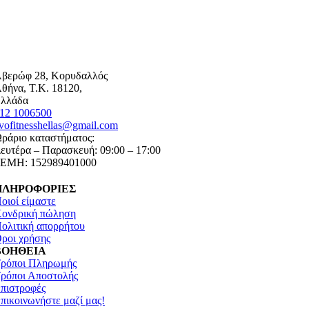
βερώφ 28, Κορυδαλλός
θήνα, Τ.Κ. 18120,
λλάδα
12 1006500
vofitnesshellas@gmail.com
ράριο καταστήματος:
ευτέρα – Παρασκευή: 09:00 – 17:00
ΕΜΗ: 152989401000
ΠΛΗΡΟΦΟΡΙΕΣ
οιοί είμαστε
ονδρική πώληση
ολιτική απορρήτου
ροι χρήσης
ΒΟΗΘΕΙΑ
ρόποι Πληρωμής
ρόποι Αποστολής
πιστροφές
πικοινωνήστε μαζί μας!