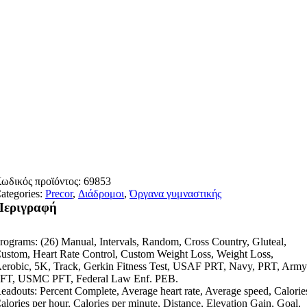
ωδικός προϊόντος:
69853
ategories:
Precor
,
Διάδρομοι
,
Όργανα γυμναστικής
Περιγραφή
rograms: (26) Manual, Intervals, Random, Cross Country, Gluteal,
ustom, Heart Rate Control, Custom Weight Loss, Weight Loss,
erobic, 5K, Track, Gerkin Fitness Test, USAF PRT, Navy, PRT, Arm
FT, USMC PFT, Federal Law Enf. PEB.
eadouts: Percent Complete, Average heart rate, Average speed, Calorie
alories per hour, Calories per minute, Distance, Elevation Gain, Goal,