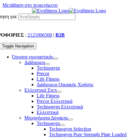
Μετάβαση στο περιεχόμενο
ηση για:
ΡΟΦΟΡΙΕΣ
:
2121006500
|
B2B
Toggle Navigation
Όργανα γυμναστικής
Διάδρομοι
Technogym
Precor
Life Fitness
Διάδρομοι Οικιακής Χρήσης
Ελλειπτικά Στεπ
Life Fitness
Precor Ελλειπτικά
Technogym Ελλειπτικά
Ελλειπτικά
Μηχανήματα Δύναμης
Technogym
Technogym Selection
Technogym Pure Strength Plate Loaded