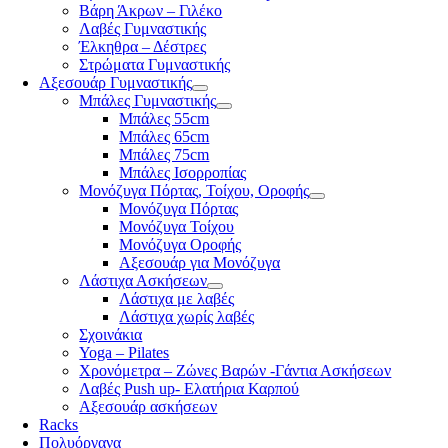
Βάρη Άκρων – Γιλέκο
Λαβές Γυμναστικής
Έλκηθρα – Δέστρες
Στρώματα Γυμναστικής
Αξεσουάρ Γυμναστικής
Μπάλες Γυμναστικής
Μπάλες 55cm
Μπάλες 65cm
Μπάλες 75cm
Μπάλες Ισορροπίας
Μονόζυγα Πόρτας, Τοίχου, Οροφής
Μονόζυγα Πόρτας
Μονόζυγα Τοίχου
Μονόζυγα Οροφής
Αξεσουάρ για Μονόζυγα
Λάστιχα Ασκήσεων
Λάστιχα με λαβές
Λάστιχα χωρίς λαβές
Σχοινάκια
Yoga – Pilates
Χρονόμετρα – Ζώνες Βαρών -Γάντια Ασκήσεων
Λαβές Push up- Ελατήρια Καρπού
Αξεσουάρ ασκήσεων
Racks
Πολυόργανα