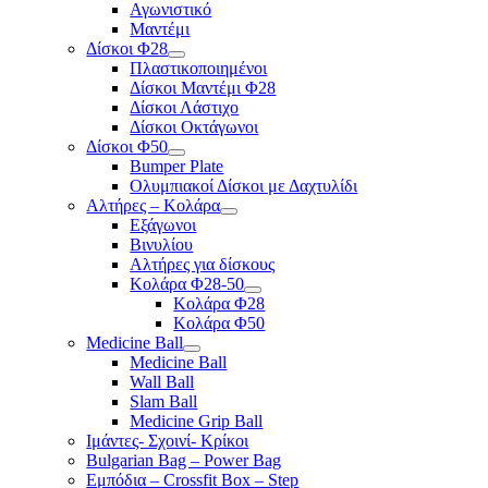
Αγωνιστικό
Μαντέμι
Δίσκοι Φ28
Πλαστικοποιημένοι
Δίσκοι Μαντέμι Φ28
Δίσκοι Λάστιχο
Δίσκοι Οκτάγωνοι
Δίσκοι Φ50
Bumper Plate
Ολυμπιακοί Δίσκοι με Δαχτυλίδι
Αλτήρες – Κολάρα
Εξάγωνοι
Βινυλίου
Αλτήρες για δίσκους
Κολάρα Φ28-50
Κολάρα Φ28
Κολάρα Φ50
Medicine Ball
Medicine Ball
Wall Ball
Slam Ball
Medicine Grip Ball
Ιμάντες- Σχοινί- Κρίκοι
Bulgarian Bag – Power Bag
Εμπόδια – Crossfit Box – Step