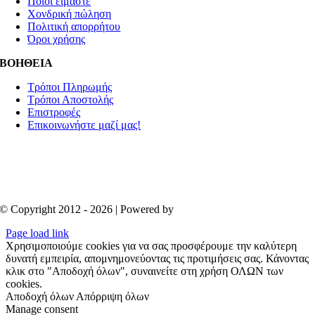
Ποιοί είμαστε
Χονδρική πώληση
Πολιτική απορρήτου
Όροι χρήσης
ΒΟΗΘΕΙΑ
Τρόποι Πληρωμής
Τρόποι Αποστολής
Επιστροφές
Επικοινωνήστε μαζί μας!
© Copyright 2012 - 2026 | Powered by
Aboutnet
Page load link
Χρησιμοποιούμε cookies για να σας προσφέρουμε την καλύτερη
δυνατή εμπειρία, απομνημονεύοντας τις προτιμήσεις σας. Κάνοντας
κλικ στο "Αποδοχή όλων", συναινείτε στη χρήση ΟΛΩΝ των
cookies.
Αποδοχή όλων
Απόρριψη όλων
Manage consent