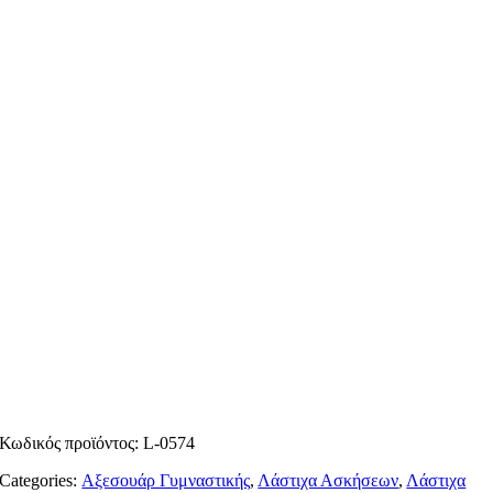
Κωδικός προϊόντος:
L-0574
Categories:
Αξεσουάρ Γυμναστικής
,
Λάστιχα Ασκήσεων
,
Λάστιχα