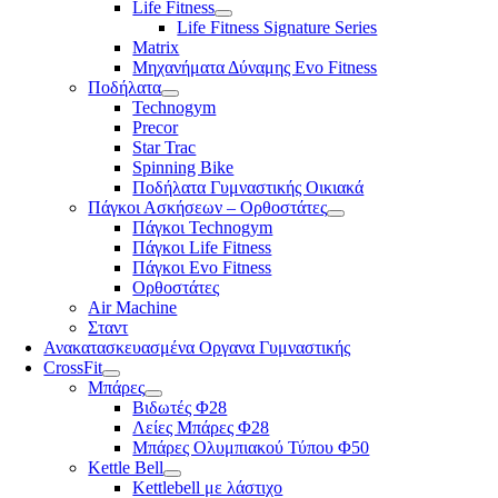
Life Fitness
Life Fitness Signature Series
Matrix
Μηχανήματα Δύναμης Evo Fitness
Ποδήλατα
Technogym
Precor
Star Trac
Spinning Bike
Ποδήλατα Γυμναστικής Οικιακά
Πάγκοι Ασκήσεων – Ορθοστάτες
Πάγκοι Technogym
Πάγκοι Life Fitness
Πάγκοι Evo Fitness
Ορθοστάτες
Air Machine
Σταντ
Ανακατασκευασμένα Οργανα Γυμναστικής
CrossFit
Μπάρες
Βιδωτές Φ28
Λείες Μπάρες Φ28
Μπάρες Ολυμπιακού Τύπου Φ50
Kettle Bell
Kettlebell με λάστιχο