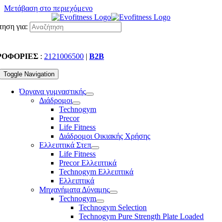
Μετάβαση στο περιεχόμενο
ηση για:
ΡΟΦΟΡΙΕΣ
:
2121006500
|
B2B
Toggle Navigation
Όργανα γυμναστικής
Διάδρομοι
Technogym
Precor
Life Fitness
Διάδρομοι Οικιακής Χρήσης
Ελλειπτικά Στεπ
Life Fitness
Precor Ελλειπτικά
Technogym Ελλειπτικά
Ελλειπτικά
Μηχανήματα Δύναμης
Technogym
Technogym Selection
Technogym Pure Strength Plate Loaded