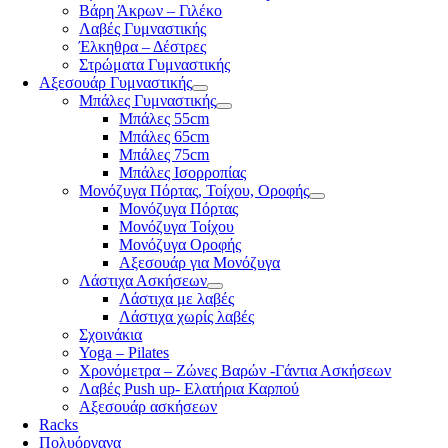
Βάρη Άκρων – Γιλέκο
Λαβές Γυμναστικής
Έλκηθρα – Δέστρες
Στρώματα Γυμναστικής
Αξεσουάρ Γυμναστικής
Μπάλες Γυμναστικής
Μπάλες 55cm
Μπάλες 65cm
Μπάλες 75cm
Μπάλες Ισορροπίας
Μονόζυγα Πόρτας, Τοίχου, Οροφής
Μονόζυγα Πόρτας
Μονόζυγα Τοίχου
Μονόζυγα Οροφής
Αξεσουάρ για Μονόζυγα
Λάστιχα Ασκήσεων
Λάστιχα με λαβές
Λάστιχα χωρίς λαβές
Σχοινάκια
Yoga – Pilates
Χρονόμετρα – Ζώνες Βαρών -Γάντια Ασκήσεων
Λαβές Push up- Ελατήρια Καρπού
Αξεσουάρ ασκήσεων
Racks
Πολυόργανα