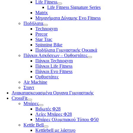
Life Fitness
Life Fitness Signature Series
Matrix
Μηχανήματα Δύναμης Evo Fitness
Ποδήλατα
Technogym
Precor
Star Trac
Spinning Bike
Ποδήλατα Γυμναστικής Οικιακά
Πάγκοι Ασκήσεων – Ορθοστάτες
Πάγκοι Technogym
Πάγκοι Life Fitness
Πάγκοι Evo Fitness
Ορθοστάτες
Air Machine
Σταντ
Ανακατασκευασμένα Οργανα Γυμναστικής
CrossFit
Μπάρες
Βιδωτές Φ28
Λείες Μπάρες Φ28
Μπάρες Ολυμπιακού Τύπου Φ50
Kettle Bell
Kettlebell με λάστιχο