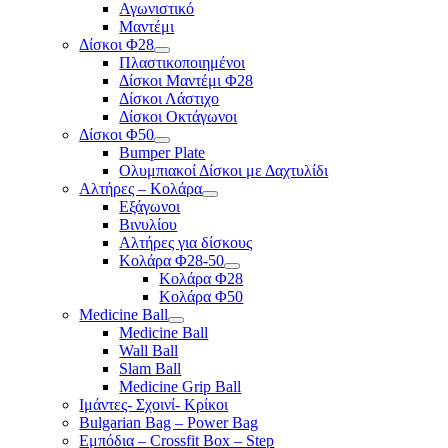
Αγωνιστικό
Μαντέμι
Δίσκοι Φ28
Πλαστικοποιημένοι
Δίσκοι Μαντέμι Φ28
Δίσκοι Λάστιχο
Δίσκοι Οκτάγωνοι
Δίσκοι Φ50
Bumper Plate
Ολυμπιακοί Δίσκοι με Δαχτυλίδι
Αλτήρες – Κολάρα
Εξάγωνοι
Βινυλίου
Αλτήρες για δίσκους
Κολάρα Φ28-50
Κολάρα Φ28
Κολάρα Φ50
Medicine Ball
Medicine Ball
Wall Ball
Slam Ball
Medicine Grip Ball
Ιμάντες- Σχοινί- Κρίκοι
Bulgarian Bag – Power Bag
Εμπόδια – Crossfit Box – Step