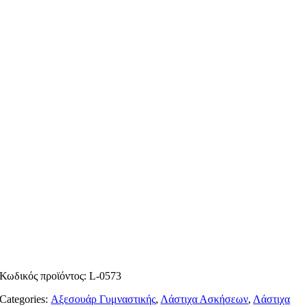
Κωδικός προϊόντος:
L-0573
Categories:
Αξεσουάρ Γυμναστικής
,
Λάστιχα Ασκήσεων
,
Λάστιχα