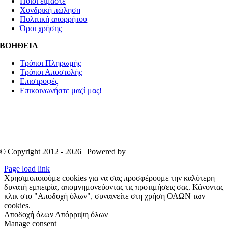
Ποιοί είμαστε
Χονδρική πώληση
Πολιτική απορρήτου
Όροι χρήσης
ΒΟΗΘΕΙΑ
Τρόποι Πληρωμής
Τρόποι Αποστολής
Επιστροφές
Επικοινωνήστε μαζί μας!
© Copyright 2012 - 2026 | Powered by
Aboutnet
Page load link
Χρησιμοποιούμε cookies για να σας προσφέρουμε την καλύτερη
δυνατή εμπειρία, απομνημονεύοντας τις προτιμήσεις σας. Κάνοντας
κλικ στο "Αποδοχή όλων", συναινείτε στη χρήση ΟΛΩΝ των
cookies.
Αποδοχή όλων
Απόρριψη όλων
Manage consent