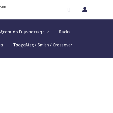
6500
|
Αξεσουάρ Γυμναστικής
Racks
τα
Τροχαλίες / Smith / Crossover