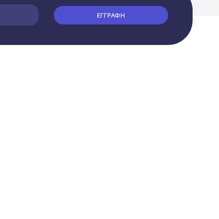
ΕΓΓΡΑΦΗ
ΒΟΗΘΕΙΑ
Τρόποι Πληρωμής
Τρόποι Αποστολής
Επιστροφές
Επικοινωνήστε μαζί μας!