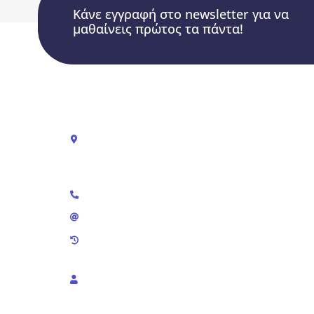
Κάνε εγγραφή στο newsletter για να
μαθαίνεις πρώτος τα πάντα!
Αβερώφ 28, Κορυδαλλός
Αθήνα, Τ.Κ. 18120,
Ελλάδα
212 1006500
evofitnesshellas@gmail.com
Ωράριο καταστήματος:
Δευτέρα – Παρασκευή: 09:00 – 17:00
ΓΕΜΗ: 152989401000