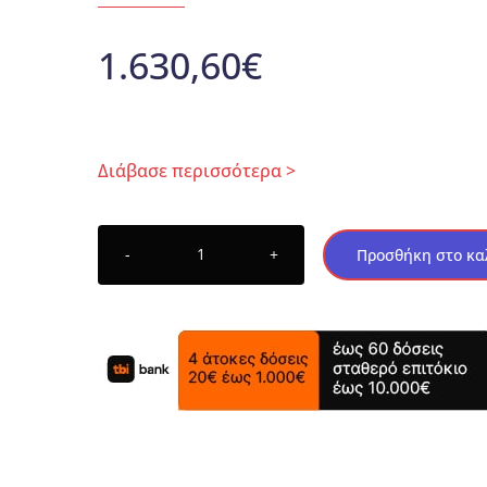
1.630,60
€
Διάβασε περισσότερα >
Προσθήκη στο κα
Pegasus
‑
Εκτάσεων
Ποδιών
ποσότητα