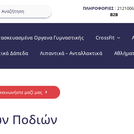
ζήτηση
ΠΛΗΡΟΦΟΡΙΕΣ
:
212100
B2B
τασκευασμένα Οργανα Γυμναστικής
CrossFit
τικά Δάπεδα
Λιπαντικά – Ανταλλακτικά
Αθλήμα
κοινωνήστε μαζί μας
ων Ποδιών