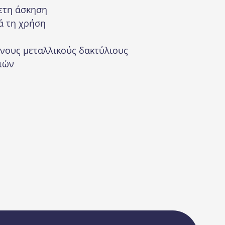
νετη άσκηση
ά τη χρήση
νους μεταλλικούς δακτύλιους
ιών