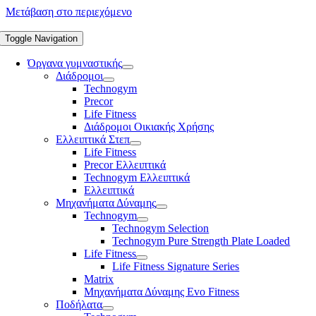
Μετάβαση στο περιεχόμενο
Toggle Navigation
Όργανα γυμναστικής
Διάδρομοι
Technogym
Precor
Life Fitness
Διάδρομοι Οικιακής Χρήσης
Ελλειπτικά Στεπ
Life Fitness
Precor Ελλειπτικά
Technogym Ελλειπτικά
Ελλειπτικά
Μηχανήματα Δύναμης
Technogym
Technogym Selection
Technogym Pure Strength Plate Loaded
Life Fitness
Life Fitness Signature Series
Matrix
Μηχανήματα Δύναμης Evo Fitness
Ποδήλατα