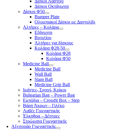
Δίσκοι Λάστιχο
Δίσκοι Οκτάγωνοι
Δίσκοι Φ50
Bumper Plate
Ολυμπιακοί Δίσκοι με Δαχτυλίδι
Αλτήρες – Κολάρα
Εξάγωνοι
Βινυλίου
Αλτήρες για δίσκους
Κολάρα Φ28-50
Κολάρα Φ28
Κολάρα Φ50
Medicine Ball
Medicine Ball
Wall Ball
Slam Ball
Medicine Grip Ball
Ιμάντες- Σχοινί- Κρίκοι
Bulgarian Bag – Power Bag
Εμπόδια – Crossfit Box – Step
Βάρη Άκρων – Γιλέκο
Λαβές Γυμναστικής
Έλκηθρα – Δέστρες
Στρώματα Γυμναστικής
Αξεσουάρ Γυμναστικής