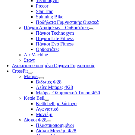
Technogym
Precor
Star Trac
Spinning Bike
Ποδήλατα Γυμναστικής Οικιακά
Πάγκοι Ασκήσεων – Ορθοστάτες
Πάγκοι Technogym
Πάγκοι Life Fitness
Πάγκοι Evo Fitness
Ορθοστάτες
Air Machine
Σταντ
Ανακατασκευασμένα Οργανα Γυμναστικής
CrossFit
Μπάρες
Βιδωτές Φ28
Λείες Μπάρες Φ28
Μπάρες Ολυμπιακού Τύπου Φ50
Kettle Bell
Kettlebell με λάστιχο
Αγωνιστικό
Μαντέμι
Δίσκοι Φ28
Πλαστικοποιημένοι
Δίσκοι Μαντέμι Φ28