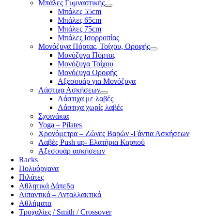
Μπάλες Γυμναστικής
Μπάλες 55cm
Μπάλες 65cm
Μπάλες 75cm
Μπάλες Ισορροπίας
Μονόζυγα Πόρτας, Τοίχου, Οροφής
Μονόζυγα Πόρτας
Μονόζυγα Τοίχου
Μονόζυγα Οροφής
Αξεσουάρ για Μονόζυγα
Λάστιχα Ασκήσεων
Λάστιχα με λαβές
Λάστιχα χωρίς λαβές
Σχοινάκια
Yoga – Pilates
Χρονόμετρα – Ζώνες Βαρών -Γάντια Ασκήσεων
Λαβές Push up- Ελατήρια Καρπού
Αξεσουάρ ασκήσεων
Racks
Πολυόργανα
Πιλάτες
Αθλητικά Δάπεδα
Λιπαντικά – Ανταλλακτικά
Αθλήματα
Τροχαλίες / Smith / Crossover