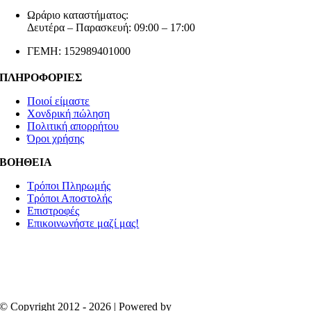
Ωράριο καταστήματος:
Δευτέρα – Παρασκευή: 09:00 – 17:00
ΓΕΜΗ: 152989401000
ΠΛΗΡΟΦΟΡΙΕΣ
Ποιοί είμαστε
Χονδρική πώληση
Πολιτική απορρήτου
Όροι χρήσης
ΒΟΗΘΕΙΑ
Τρόποι Πληρωμής
Τρόποι Αποστολής
Επιστροφές
Επικοινωνήστε μαζί μας!
© Copyright 2012 - 2026 | Powered by
Aboutnet