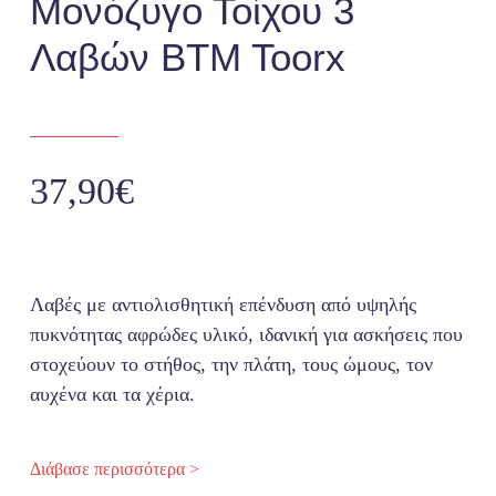
Μονόζυγο Τοίχου 3
Λαβών BTM Toorx
Racks
Πολυόργανα
37,90
€
Πιλάτες
Αθλητικά Δάπεδα
Λαβές με αντιολισθητική επένδυση από υψηλής
πυκνότητας αφρώδες υλικό
, ι
δανική για ασκήσεις που
Λιπαντικά – Ανταλλακτικά
στοχεύουν το στήθος, την πλάτη, τους ώμους, τον
αυχένα και τα χέρια
.
Αθλήματα
Διάβασε περισσότερα >