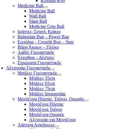
Κολάρα Φ50
Medicine Ball
Medicine Ball
Wall Ball
Slam Ball
Medicine Grip Ball
Ιμάντες- Σχοινί- Κρίκοι
Bulgarian Bag – Power Bag
Εμπόδια – Crossfit Box – Step
Βάρη Άκρων – Γιλέκο
Λαβές Γυμναστικής
Έλκηθρα – Δέστρες
Στρώματα Γυμναστικής
Αξεσουάρ Γυμναστικής
Μπάλες Γυμναστικής
Μπάλες 55cm
Μπάλες 65cm
Μπάλες 75cm
Μπάλες Ισορροπίας
Μονόζυγα Πόρτας, Τοίχου, Οροφής
Μονόζυγα Πόρτας
Μονόζυγα Τοίχου
Μονόζυγα Οροφής
Αξεσουάρ για Μονόζυγα
Λάστιχα Ασκήσεων