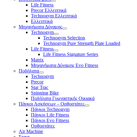
Life Fitness
Precor Ελλειπτικά
Technogym Ελλειπτικά
Ελλειπτικά
Μηχανήματα Δύναμης
Technogym
Technogym Selection
Technogym Pure Strength Plate Loaded
Life Fitness
Life Fitness Signature Series
Matrix
Μηχανήματα Δύναμης Evo Fitness
Ποδήλατα
Technogym
Precor
Star Trac
Spinning Bike
Ποδήλατα Γυμναστικής Οικιακά
Πάγκοι Ασκήσεων – Ορθοστάτες
Πάγκοι Technogym
Πάγκοι Life Fitness
Πάγκοι Evo Fitness
Ορθοστάτες
Air Machine
Σταντ