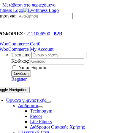
Μετάβαση στο περιεχόμενο
ηση για:
ΡΟΦΟΡΙΕΣ
:
2121006500
|
B2B
WooCommerce Cart
0
WooCommerce My Account
Username:
Κωδικός:
Να με θυμάσαι
Register
oggle Navigation
Όργανα γυμναστικής
Διάδρομοι
Technogym
Precor
Life Fitness
Διάδρομοι Οικιακής Χρήσης
Ελλειπτικά Στεπ