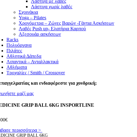
Λάστιχα με λαβές
Λάστιχα χωρίς λαβές
Σχοινάκια
Yoga – Pilates
Χρονόμετρα – Ζώνες Βαρών -Γάντια Ασκήσεων
Λαβές Push up- Ελατήρια Καρπού
Αξεσουάρ ασκήσεων
Racks
Πολυόργανα
Πιλάτες
Αθλητικά Δάπεδα
Λιπαντικά – Ανταλλακτικά
Αθλήματα
Τροχαλίες / Smith / Crossover
επαγγελματίας και ενδιαφέρεστε για χονδρική;
νωνήστε μαζί μας
EDICINE GRIP BALL 6KG INSPORTLINE
,00
€
άβασε περισσότερα >
DICINE GRIP BALL 6KG