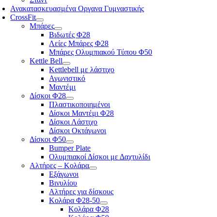
Ανακατασκευασμένα Οργανα Γυμναστικής
CrossFit
Μπάρες
Βιδωτές Φ28
Λείες Μπάρες Φ28
Μπάρες Ολυμπιακού Τύπου Φ50
Kettle Bell
Kettlebell με λάστιχο
Αγωνιστικό
Μαντέμι
Δίσκοι Φ28
Πλαστικοποιημένοι
Δίσκοι Μαντέμι Φ28
Δίσκοι Λάστιχο
Δίσκοι Οκτάγωνοι
Δίσκοι Φ50
Bumper Plate
Ολυμπιακοί Δίσκοι με Δαχτυλίδι
Αλτήρες – Κολάρα
Εξάγωνοι
Βινυλίου
Αλτήρες για δίσκους
Κολάρα Φ28-50
Κολάρα Φ28