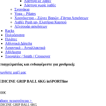
Λάστιχα με λαβές
Λάστιχα χωρίς λαβές
Σχοινάκια
Yoga – Pilates
Χρονόμετρα – Ζώνες Βαρών -Γάντια Ασκήσεων
Λαβές Push up- Ελατήρια Καρπού
Αξεσουάρ ασκήσεων
Racks
Πολυόργανα
Πιλάτες
Αθλητικά Δάπεδα
Λιπαντικά – Ανταλλακτικά
Αθλήματα
Τροχαλίες / Smith / Crossover
επαγγελματίας και ενδιαφέρεστε για χονδρική;
νωνήστε μαζί μας
DICINE GRIP BALL 6KG inSPORTline
,00
€
άβασε περισσότερα >
DICINE GRIP BALL 6KG