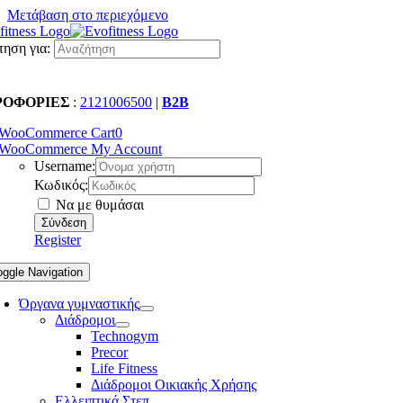
Μετάβαση στο περιεχόμενο
ηση για:
ΡΟΦΟΡΙΕΣ
:
2121006500
|
B2B
WooCommerce Cart
0
WooCommerce My Account
Username:
Κωδικός:
Να με θυμάσαι
Register
oggle Navigation
Όργανα γυμναστικής
Διάδρομοι
Technogym
Precor
Life Fitness
Διάδρομοι Οικιακής Χρήσης
Ελλειπτικά Στεπ