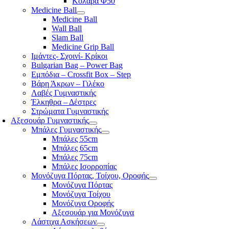
Κολάρα Φ50
Medicine Ball
Medicine Ball
Wall Ball
Slam Ball
Medicine Grip Ball
Ιμάντες- Σχοινί- Κρίκοι
Bulgarian Bag – Power Bag
Εμπόδια – Crossfit Box – Step
Βάρη Άκρων – Γιλέκο
Λαβές Γυμναστικής
Έλκηθρα – Δέστρες
Στρώματα Γυμναστικής
Αξεσουάρ Γυμναστικής
Μπάλες Γυμναστικής
Μπάλες 55cm
Μπάλες 65cm
Μπάλες 75cm
Μπάλες Ισορροπίας
Μονόζυγα Πόρτας, Τοίχου, Οροφής
Μονόζυγα Πόρτας
Μονόζυγα Τοίχου
Μονόζυγα Οροφής
Αξεσουάρ για Μονόζυγα
Λάστιχα Ασκήσεων