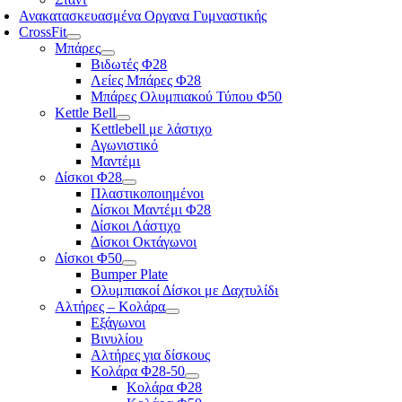
Ανακατασκευασμένα Οργανα Γυμναστικής
CrossFit
Μπάρες
Βιδωτές Φ28
Λείες Μπάρες Φ28
Μπάρες Ολυμπιακού Τύπου Φ50
Kettle Bell
Kettlebell με λάστιχο
Αγωνιστικό
Μαντέμι
Δίσκοι Φ28
Πλαστικοποιημένοι
Δίσκοι Μαντέμι Φ28
Δίσκοι Λάστιχο
Δίσκοι Οκτάγωνοι
Δίσκοι Φ50
Bumper Plate
Ολυμπιακοί Δίσκοι με Δαχτυλίδι
Αλτήρες – Κολάρα
Εξάγωνοι
Βινυλίου
Αλτήρες για δίσκους
Κολάρα Φ28-50
Κολάρα Φ28