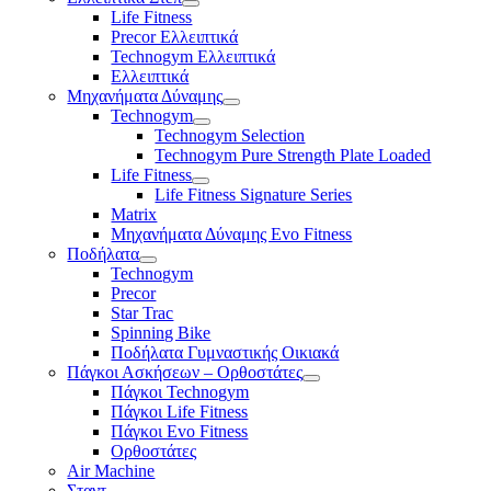
Life Fitness
Precor Ελλειπτικά
Technogym Ελλειπτικά
Ελλειπτικά
Μηχανήματα Δύναμης
Technogym
Technogym Selection
Technogym Pure Strength Plate Loaded
Life Fitness
Life Fitness Signature Series
Matrix
Μηχανήματα Δύναμης Evo Fitness
Ποδήλατα
Technogym
Precor
Star Trac
Spinning Bike
Ποδήλατα Γυμναστικής Οικιακά
Πάγκοι Ασκήσεων – Ορθοστάτες
Πάγκοι Technogym
Πάγκοι Life Fitness
Πάγκοι Evo Fitness
Ορθοστάτες
Air Machine
Σταντ