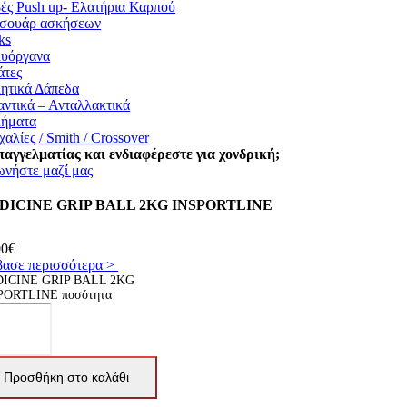
ές Push up- Ελατήρια Καρπού
σουάρ ασκήσεων
ks
υόργανα
άτες
ητικά Δάπεδα
αντικά – Ανταλλακτικά
ήματα
αλίες / Smith / Crossover
παγγελματίας και ενδιαφέρεστε για χονδρική;
ωνήστε μαζί μας
DICINE GRIP BALL 2KG INSPORTLINE
00
€
βασε περισσότερα >
ICINE GRIP BALL 2KG
PORTLINE ποσότητα
Προσθήκη στο καλάθι