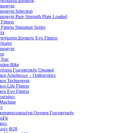
ανήματα Δύναμης
hnogym
hnogym Selection
hnogym Pure Strength Plate Loaded
 Fitness
 Fitness Signature Series
rix
ανήματα Δύναμης Evo Fitness
ήλατα
hnogym
cor
 Trac
nning Bike
ήλατα Γυμναστικής Οικιακά
κοι Ασκήσεων – Ορθοστάτες
κοι Technogym
οι Life Fitness
κοι Evo Fitness
οστάτες
 Machine
ντ
κατασκευασμένα Οργανα Γυμναστικής
sFit
ρες
ωτές Φ28