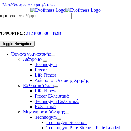
Μετάβαση στο περιεχόμενο
ηση για:
ΡΟΦΟΡΙΕΣ
:
2121006500
|
B2B
Toggle Navigation
Όργανα γυμναστικής
Διάδρομοι
Technogym
Precor
Life Fitness
Διάδρομοι Οικιακής Χρήσης
Ελλειπτικά Στεπ
Life Fitness
Precor Ελλειπτικά
Technogym Ελλειπτικά
Ελλειπτικά
Μηχανήματα Δύναμης
Technogym
Technogym Selection
Technogym Pure Strength Plate Loaded