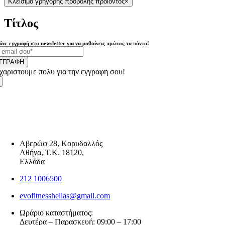
Κλείσιμο γρήγορης προβολής προϊόντος
×
Τίτλος
άνε εγγραφή στο newsletter για να μαθαίνεις πρώτος τα πάντα!
ΓΓΡΑΦΗ
χαριστουμε πολυ για την εγγραφη σου!
Αβερώφ 28, Κορυδαλλός
Αθήνα, Τ.Κ. 18120,
Ελλάδα
212 1006500
evofitnesshellas@gmail.com
Ωράριο καταστήματος:
Δευτέρα – Παρασκευή: 09:00 – 17:00