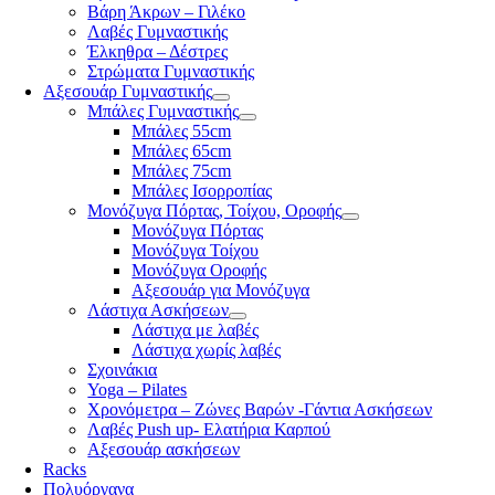
Βάρη Άκρων – Γιλέκο
Λαβές Γυμναστικής
Έλκηθρα – Δέστρες
Στρώματα Γυμναστικής
Αξεσουάρ Γυμναστικής
Μπάλες Γυμναστικής
Μπάλες 55cm
Μπάλες 65cm
Μπάλες 75cm
Μπάλες Ισορροπίας
Μονόζυγα Πόρτας, Τοίχου, Οροφής
Μονόζυγα Πόρτας
Μονόζυγα Τοίχου
Μονόζυγα Οροφής
Αξεσουάρ για Μονόζυγα
Λάστιχα Ασκήσεων
Λάστιχα με λαβές
Λάστιχα χωρίς λαβές
Σχοινάκια
Yoga – Pilates
Χρονόμετρα – Ζώνες Βαρών -Γάντια Ασκήσεων
Λαβές Push up- Ελατήρια Καρπού
Αξεσουάρ ασκήσεων
Racks
Πολυόργανα