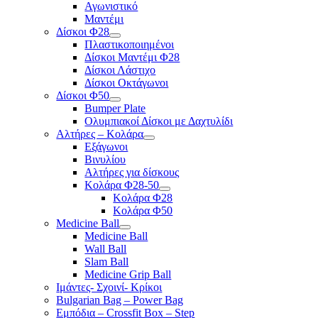
Αγωνιστικό
Μαντέμι
Δίσκοι Φ28
Πλαστικοποιημένοι
Δίσκοι Μαντέμι Φ28
Δίσκοι Λάστιχο
Δίσκοι Οκτάγωνοι
Δίσκοι Φ50
Bumper Plate
Ολυμπιακοί Δίσκοι με Δαχτυλίδι
Αλτήρες – Κολάρα
Εξάγωνοι
Βινυλίου
Αλτήρες για δίσκους
Κολάρα Φ28-50
Κολάρα Φ28
Κολάρα Φ50
Medicine Ball
Medicine Ball
Wall Ball
Slam Ball
Medicine Grip Ball
Ιμάντες- Σχοινί- Κρίκοι
Bulgarian Bag – Power Bag
Εμπόδια – Crossfit Box – Step