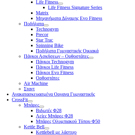
Life Fitness
Life Fitness Signature Series
Matrix
Μηχανήματα Δύναμης Evo Fitness
Ποδήλατα
Technogym
Precor
Star Trac
Spinning Bike
Ποδήλατα Γυμναστικής Οικιακά
Πάγκοι Ασκήσεων – Ορθοστάτες
Πάγκοι Technogym
Πάγκοι Life Fitness
Πάγκοι Evo Fitness
Ορθοστάτες
Air Machine
Σταντ
Ανακατασκευασμένα Οργανα Γυμναστικής
CrossFit
Μπάρες
Βιδωτές Φ28
Λείες Μπάρες Φ28
Μπάρες Ολυμπιακού Τύπου Φ50
Kettle Bell
Kettlebell με λάστιχο