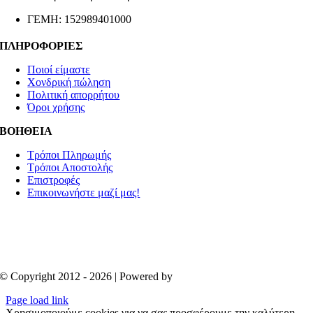
ΓΕΜΗ: 152989401000
ΠΛΗΡΟΦΟΡΙΕΣ
Ποιοί είμαστε
Χονδρική πώληση
Πολιτική απορρήτου
Όροι χρήσης
ΒΟΗΘΕΙΑ
Τρόποι Πληρωμής
Τρόποι Αποστολής
Επιστροφές
Επικοινωνήστε μαζί μας!
© Copyright 2012 - 2026 | Powered by
Aboutnet
Page load link
Χρησιμοποιούμε cookies για να σας προσφέρουμε την καλύτερη