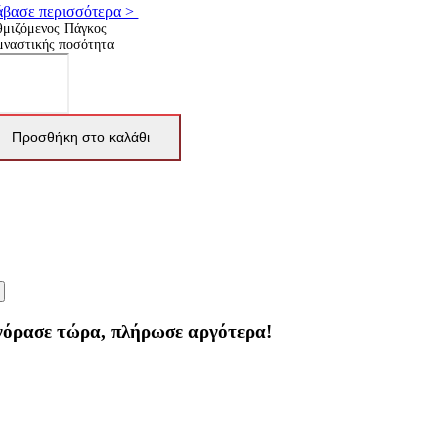
άβασε περισσότερα >
θμιζόμενος Πάγκος
μναστικής ποσότητα
Προσθήκη στο καλάθι
γόρασε τώρα, πλήρωσε αργότερα!