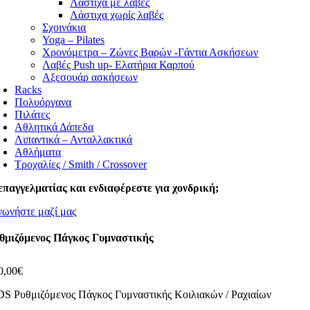
Λάστιχα με λαβές
Λάστιχα χωρίς λαβές
Σχοινάκια
Yoga – Pilates
Χρονόμετρα – Ζώνες Βαρών -Γάντια Ασκήσεων
Λαβές Push up- Ελατήρια Καρπού
Αξεσουάρ ασκήσεων
Racks
Πολυόργανα
Πιλάτες
Αθλητικά Δάπεδα
Λιπαντικά – Ανταλλακτικά
Αθλήματα
Τροχαλίες / Smith / Crossover
επαγγελματίας και ενδιαφέρεστε για χονδρική;
νωνήστε μαζί μας
θμιζόμενος Πάγκος Γυμναστικής
0,00
€
S Ρυθμιζόμενος Πάγκος Γυμναστικής Κοιλιακών / Ραχιαίων