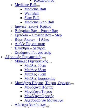
Κολάρα Φ50
Medicine Ball
Medicine Ball
Wall Ball
Slam Ball
Medicine Grip Ball
Ιμάντες- Σχοινί- Κρίκοι
Bulgarian Bag – Power Bag
Εμπόδια – Crossfit Box – Step
Βάρη Άκρων – Γιλέκο
Λαβές Γυμναστικής
Έλκηθρα – Δέστρες
Στρώματα Γυμναστικής
Αξεσουάρ Γυμναστικής
Μπάλες Γυμναστικής
Μπάλες 55cm
Μπάλες 65cm
Μπάλες 75cm
Μπάλες Ισορροπίας
Μονόζυγα Πόρτας, Τοίχου, Οροφής
Μονόζυγα Πόρτας
Μονόζυγα Τοίχου
Μονόζυγα Οροφής
Αξεσουάρ για Μονόζυγα
Λάστιχα Ασκήσεων