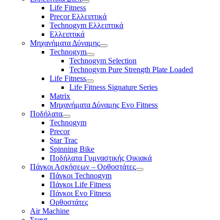
Life Fitness
Precor Ελλειπτικά
Technogym Ελλειπτικά
Ελλειπτικά
Μηχανήματα Δύναμης
Technogym
Technogym Selection
Technogym Pure Strength Plate Loaded
Life Fitness
Life Fitness Signature Series
Matrix
Μηχανήματα Δύναμης Evo Fitness
Ποδήλατα
Technogym
Precor
Star Trac
Spinning Bike
Ποδήλατα Γυμναστικής Οικιακά
Πάγκοι Ασκήσεων – Ορθοστάτες
Πάγκοι Technogym
Πάγκοι Life Fitness
Πάγκοι Evo Fitness
Ορθοστάτες
Air Machine
Σταντ