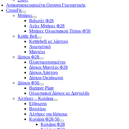
Ανακατασκευασμένα Οργανα Γυμναστικής
CrossFit
Μπάρες
Βιδωτές Φ28
Λείες Μπάρες Φ28
Μπάρες Ολυμπιακού Τύπου Φ50
Kettle Bell
Kettlebell με λάστιχο
Αγωνιστικό
Μαντέμι
Δίσκοι Φ28
Πλαστικοποιημένοι
Δίσκοι Μαντέμι Φ28
Δίσκοι Λάστιχο
Δίσκοι Οκτάγωνοι
Δίσκοι Φ50
Bumper Plate
Ολυμπιακοί Δίσκοι με Δαχτυλίδι
Αλτήρες – Κολάρα
Εξάγωνοι
Βινυλίου
Αλτήρες για δίσκους
Κολάρα Φ28-50
Κολάρα Φ28