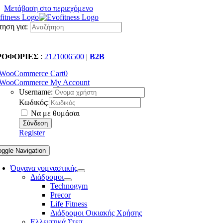
Μετάβαση στο περιεχόμενο
ηση για:
ΡΟΦΟΡΙΕΣ
:
2121006500
|
B2B
WooCommerce Cart
0
WooCommerce My Account
Username:
Κωδικός:
Να με θυμάσαι
Register
oggle Navigation
Όργανα γυμναστικής
Διάδρομοι
Technogym
Precor
Life Fitness
Διάδρομοι Οικιακής Χρήσης
Ελλειπτικά Στεπ